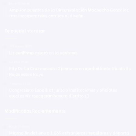
Hace 11 horas
Amplían puentes de la Circunvalación Machacho González
tras incorporar dos carriles al diseño
Te puede interesar
10 febrero 2021
Liz confirma estará en la ventana
22 abril 2026
Elly De La Cruz conecta 2 jonrones en apabullante triunfo de
Rojos sobre Rays
7 agosto 2020
Congresista Espaillat junto a instituciones y oficiales
electos NY recogerán basura distrito 13
Modificadas Recientemente
Hace 11 horas
Migración detiene a 1,869 extranjeros irregulares y deporta