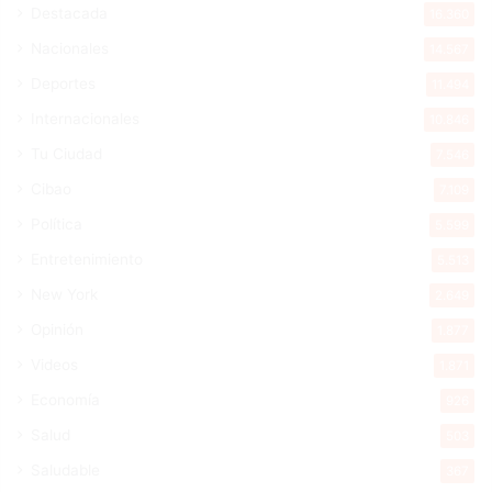
Destacada
16.360
Nacionales
14.567
Deportes
11.494
Internacionales
10.846
Tu Ciudad
7.546
Cibao
7.109
Política
5.599
Entretenimiento
5.513
New York
2.649
Opinión
1.877
Videos
1.871
Economía
926
Salud
503
Saludable
367