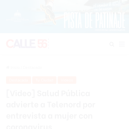
Buscar
M
Inicio
/
Destacada
Destacada
Tu Ciudad
Videos
[Video] Salud Pública
advierte a Telenord por
entrevista a mujer con
coronavirus