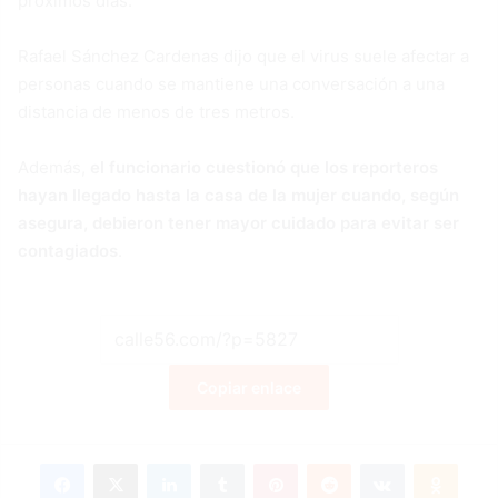
próximos días.
Rafael Sánchez Cardenas dijo que el virus suele afectar a
personas cuando se mantiene una conversación a una
distancia de menos de tres metros.
Además,
el funcionario cuestionó que los reporteros
hayan llegado hasta la casa de la mujer cuando, según
asegura, debieron tener mayor cuidado para evitar ser
contagiados
.
Copiar enlace
Facebook
X
LinkedIn
Tumblr
Pinterest
Reddit
VKontakte
Odnoklassniki