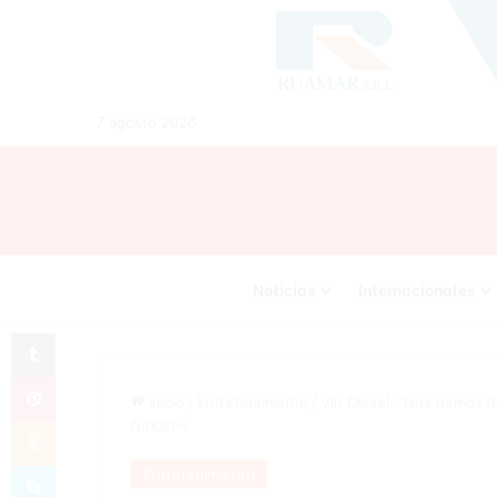
7 agosto 2026
Noticias
Internacionales
Tumblr
Pinterest
Inicio
/
Entretenimiento
/
Vin Diesel: “Nos hemos d
Odnoklassniki
furioso»
Skype
Entretenimiento