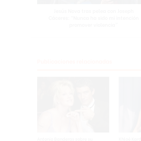
ha
Jesús Nova tras pelea con Joseph
sido
mi
Cáceres: “Nunca ha sido mi intención
intención
promover violencia”
promover
violencia”
Publicaciones relacionadas
Antonio Banderas sobre su
Khloé Kar