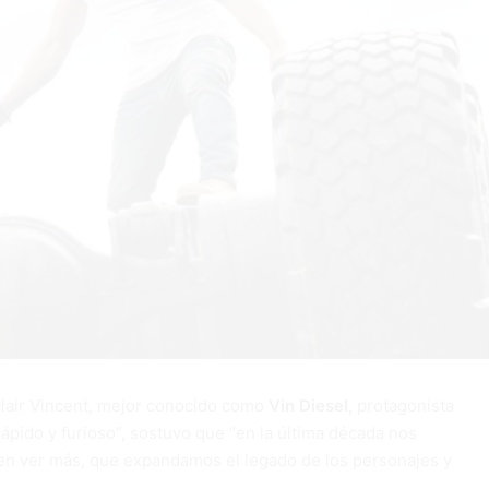
clair Vincent, mejor conocido como
Vin Diesel,
protagonista
Rápido y furioso”, sostuvo que “en la última década nos
en ver más, que expandamos el legado de los personajes y