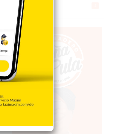
Gente056
4