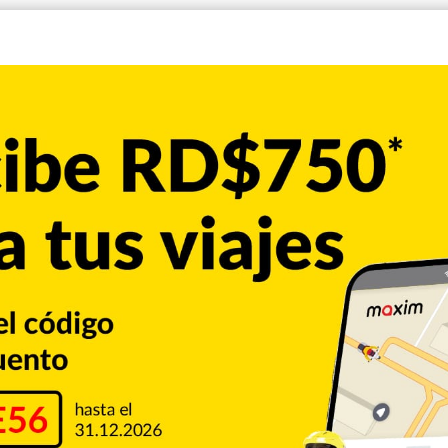
 original en inglés) es una saga de películas
zañas que se logran en los automóviles que conducen los
, videojuegos, entre otros productos. Con la primera
da en carreras callejeras ilegales, luego pasa a temas más
aje, hoy en día ha recaudado más de 7000 millones de
arte de la historia del cine de acción, Dominic Toretto,
e fue interpretado por Paul Walker, quien perdió la vida en
n accidente de tránsito al chocar contra un árbol, el 30 de
restó su imagen para completar las escenas de la película
iesel y a su vez con las futuras producciones de la saga.
sileña-estadounidense Jordana Brewster, hermana de Dom y
hijo.