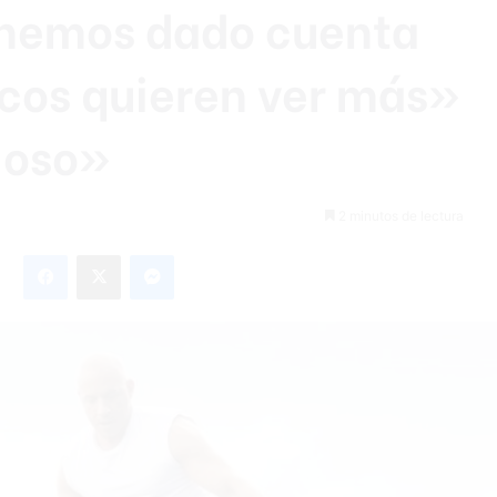
s hemos dado cuenta
icos quieren ver más»
ioso»
2 minutos de lectura
Facebook
X
Messenger