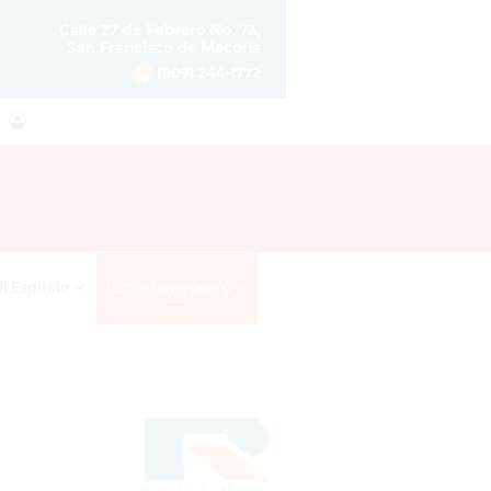
agram
RSS
Acceso
i Espacio
Entretenimiento