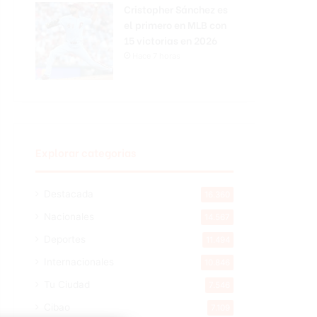
Cristopher Sánchez es
el primero en MLB con
15 victorias en 2026
Hace 7 horas
Explorar categorias
Destacada
16.360
Nacionales
14.567
Deportes
11.494
Internacionales
10.846
Tu Ciudad
7.546
Cibao
7.109