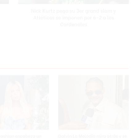
Atléticos
Nick Kurtz pega su 3er grand slam y
se
imponen
Atléticos se imponen por 6-2 a los
por
Cardenales
6-
2
a
los
Cardenales
dashian encabeza un
Dalvin La Melodía mira atrás y se