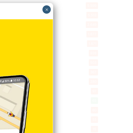
Política
5.599
×
Entretenimiento
5.513
New York
2.649
Opinión
1.877
Videos
1.871
Economía
926
Salud
503
Saludable
367
Mi Espacio
280
Encuestas
97
Tecnologia
65
Desde la matica
60
Policiales 56
55
Curiosidades
15