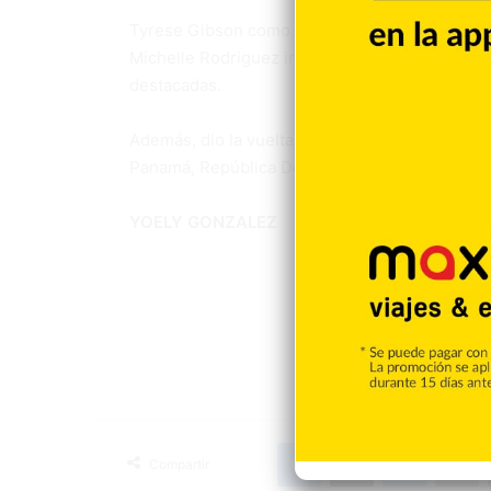
Tyrese Gibson como Roman Pearce, Eva Mendes
Michelle Rodriguez interpretó a Letty, Dwayne
destacadas.
Además, dio la vuelta al mundo con las locaci
Panamá, República Dominicana, México, Emirat
YOELY GONZALEZ
Cine
Facebook
X
LinkedIn
T
Compartir