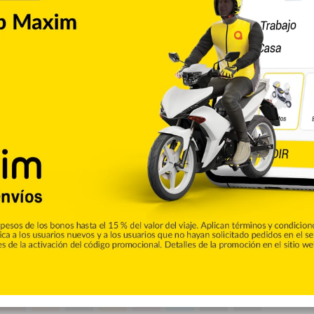
 interpretó a Mónica Fuentes, Ludacris como Tej,
 Johnson como el agente Hobbs, entre otras figuras
ones de grabación, con países como Estados Unidos,
os Árabes Unidos, España, Inglaterra, Cuba y muchos más.
Vin Diesel
Copiar enlace
umblr
Pinterest
Reddit
VKontakte
Odnoklassniki
Pocket
Skype
Compartir por correo electrónico
Imprimir