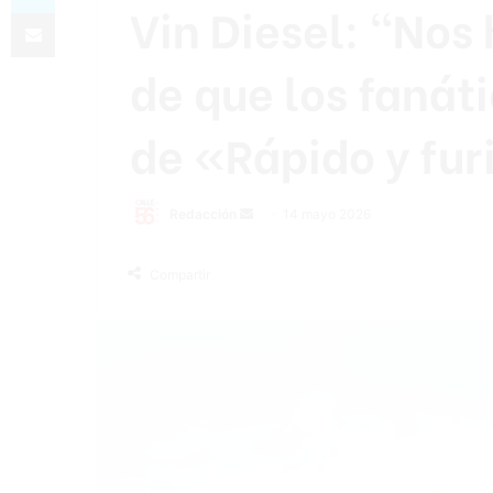
Vin Diesel: “No
Compartir por correo electrónico
de que los fanát
de «Rápido y fur
Send
Redacción
14 mayo 2026
an
email
Compartir