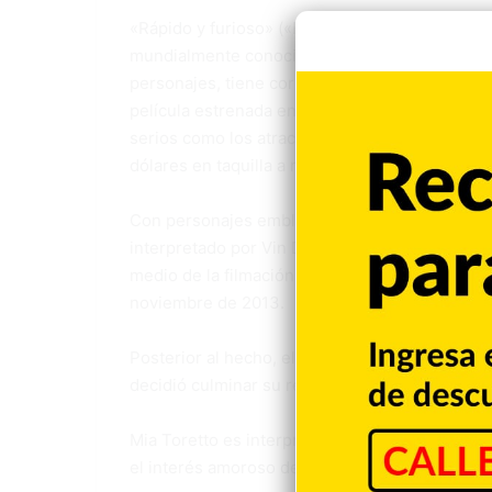
«Rápido y furioso» («Fast and Furious», nombre
mundialmente conocidas por las increíbles ha
personajes, tiene cortometrajes, espectáculos
película estrenada en 2001, mayormente centra
serios como los atracos complejos y el espion
dólares en taquilla a nivel mundial.
Con personajes emblemáticos que han marcado p
interpretado por Vin Diesel, Brian O’Conner, qu
medio de la filmación de la sexta película, en u
noviembre de 2013.
Posterior al hecho, el hermano del actor que p
decidió culminar su relación con el actor Vin D
Mia Toretto es interpretada por la actriz bra
el interés amoroso de Brian con el que tuvo un 