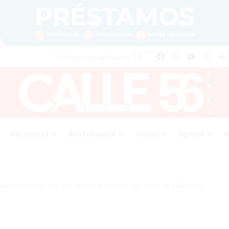
℃
Facebook
X
YouTube
Inst
24
San Francisco de Macoris
Nacionales
San Francisco
Videos
Opinión
M
ado cuenta de que los fanáticos quieren ver más» de «Rápido y