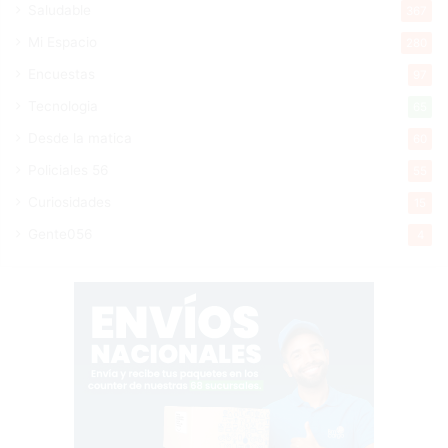
Saludable
367
Mi Espacio
280
Encuestas
97
Tecnologia
65
Desde la matica
60
Policiales 56
55
Curiosidades
15
Gente056
4