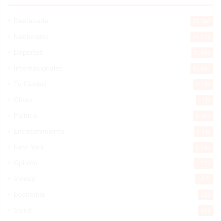
Destacada
16.366
Nacionales
14.572
Deportes
11.498
Internacionales
10.850
Tu Ciudad
7.547
Cibao
7.113
Política
5.602
Entretenimiento
5.514
New York
2.649
Opinión
1.877
Videos
1.871
Economía
928
Salud
503