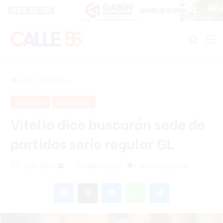
Buscar
M
Inicio
/
Deportes
Deportes
Destacada
Vitelio dice buscarán sede de
partidos serie regular GL
Listin Diario
S
14 febrero 2020
1 minuto de lectura
e
Facebook
X
Messenger
WhatsApp
Telegram
n
d
a