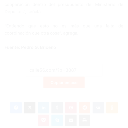
cooperación dentro del presupuesto del Ministerio de
Deportes”, señala.
“Entiendo que esto no es más que una falta de
coordinación que otra cosa”, agrega.
Fuente: Pedro G. Briceño
Copiar enlace
Facebook
X
LinkedIn
Tumblr
Pinterest
Reddit
VKontakte
Odnoklassniki
Pocket
Skype
Compartir por correo electrónico
Imprimir