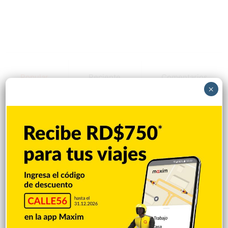
Popular
Reciente
Comentarios
×
Arrestan 11 y desmantelan red
narcotráfico operaba en la RD
Hace 31 segundos
Muerte de Niño Castillo enlutece
sociedad francomacorisana
Hace 4 minutos