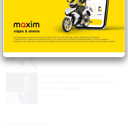
EEUU: Trump asegura que guerra con Irán
terminará muy pronto
Hace 33 minutos
Avanza evaluación ambiental de la
autopista Ámbar
Hace 35 minutos
Abel Martínez respalda debates
electorales y pide reglas iguales para
todos los candidatos
Hace 38 minutos
Explorar categorias