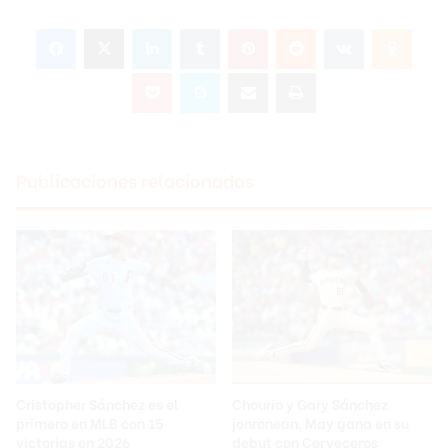
Facebook
X
LinkedIn
Tumblr
Pinterest
Reddit
VKontakte
Odnok
Pocket
Skype
Compartir por correo electrónico
Imprimir
Publicaciones relacionadas
Cristopher Sánchez es el
Chourio y Gary Sánchez
primero en MLB con 15
jonronean, May gana en su
victorias en 2026
debut con Cerveceros