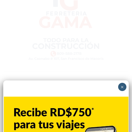
Popular
Reciente
Comentarios
×
Policía Nacional ejecuta allanamientos;
ocupa escopeta, municiones y
motocicleta con chasis alterado
Hace 17 horas