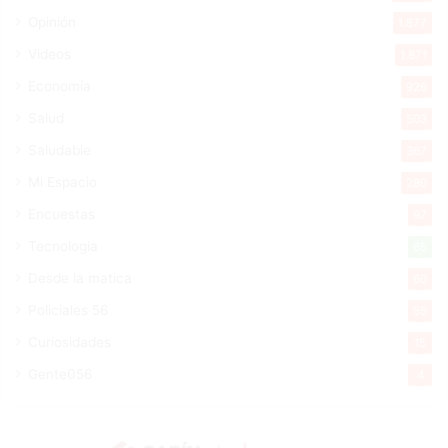
Opinión
1.877
Videos
1.871
Economía
926
Salud
503
Saludable
367
Mi Espacio
280
Encuestas
97
Tecnologia
65
Desde la matica
60
Policiales 56
55
Curiosidades
15
Gente056
4