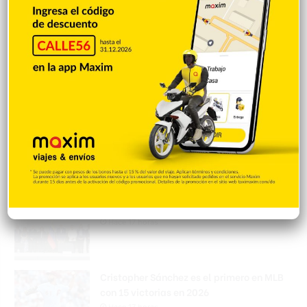
Incautan 41 paquetes de marihuana
enviados desde EE. UU. con destino a SFM
Hace 17 horas
Amplían puentes de la Circunvalación
Machacho González tras incorporar dos
carriles al diseño
Hace 17 horas
VENEZUELA: Chavismo y grupo oposición
tienen primer diálogo
Hace 17 horas
Cristopher Sánchez es el primero en MLB
con 15 victorias en 2026
Hace 17 horas