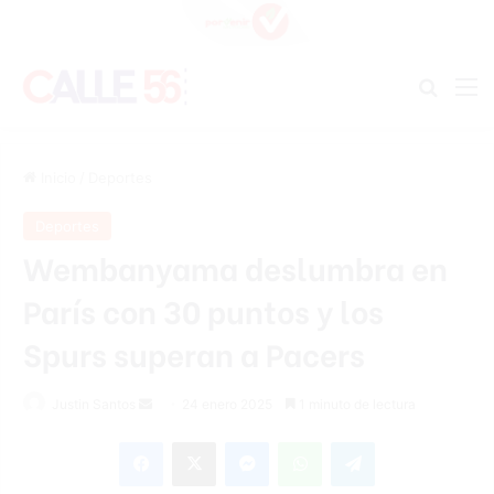
Buscar
M
Inicio
/
Deportes
Deportes
Wembanyama deslumbra en
París con 30 puntos y los
Spurs superan a Pacers
Send
Justin Santos
24 enero 2025
1 minuto de lectura
an
Facebook
X
Messenger
WhatsApp
Telegram
email