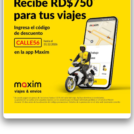
Presidente Abinader entrega
Leyvi Bautista inicia jornada
1,500 becas internacionales
de entrega de útiles
para cursar programas de
escolares en Santo Domingo
especialización, maestrías y
Oeste
doctorados en universidades
Hace 14 horas
del extranjero
Hace 9 horas