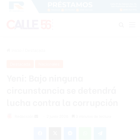
Buscar
M
Inicio
/
Destacada
Destacada
Nacionales
Yeni: Bajo ninguna
circunstancia se detendrá
lucha contra la corrupción
Send
Redacción
2 junio 2026
3 minutos de lectura
an
Facebook
X
Messenger
WhatsApp
Telegram
email