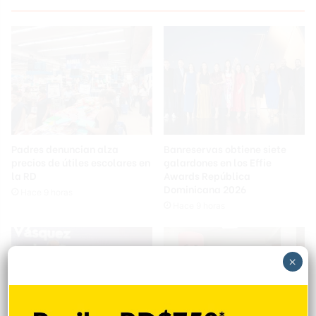
Padres denuncian alza
Banreservas obtiene siete
precios de útiles escolares en
galardones en los Effie
la RD
Awards República
Dominicana 2026
Hace 9 horas
Hace 9 horas
×