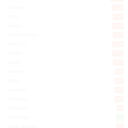
Tu Ciudad
7.542
Cibao
7.105
Política
5.596
Entretenimiento
5.511
New York
2.648
Opinión
1.877
Videos
1.871
Economía
925
Salud
502
Saludable
367
Mi Espacio
280
Encuestas
97
Tecnologia
65
Desde la matica
60