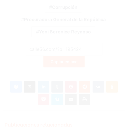
Corrupción
Procuradora General de la República
Yeni Berenice Reynoso
Copiar enlace
Facebook
X
LinkedIn
Tumblr
Pinterest
Reddit
VKontakte
Odnok
Pocket
Skype
Compartir por correo electrónico
Imprimir
Publicaciones relacionadas