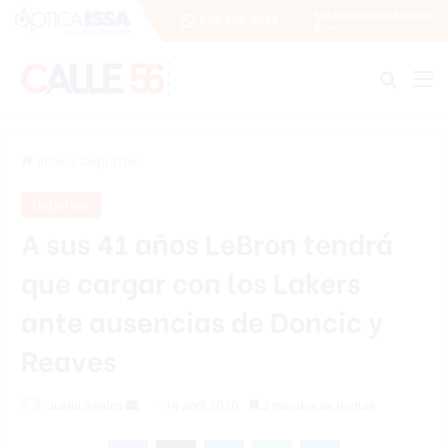
Buscar
M
Inicio
/
Deportes
Deportes
A sus 41 años LeBron tendrá
que cargar con los Lakers
ante ausencias de Doncic y
Reaves
Send
Justin Santos
14 abril 2026
3 minutos de lectura
an
Facebook
X
Messenger
WhatsApp
Telegram