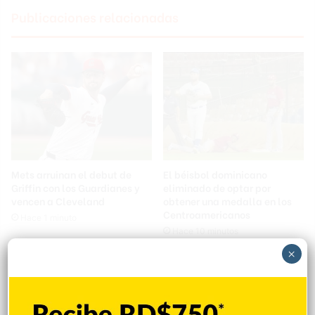
Publicaciones relacionadas
Mets arruinan el debut de
El béisbol dominicano
Griffin con los Guardianes y
eliminado de optar por
vencen a Cleveland
obtener una medalla en los
Centroamericanos
Hace 1 minuto
Hace 10 minutos
×