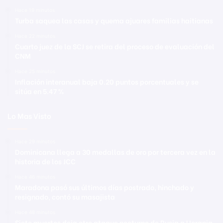
Hace 19 minutos
Turba saquea las casas y quema ajuares familias haitianas
Hace 22 minutos
Cuarto juez de la SCJ se retira del proceso de evaluación del
CNM
Hace 25 minutos
Inflación interanual baja 0.20 puntos porcentuales y se
sitúa en 5.47 %
Lo Mas Visto
Hace 29 minutos
Dominicana llega a 30 medallas de oro por tercera vez en la
historia de los JCC
Hace 46 minutos
Maradona pasó sus últimos días postrado, hinchado y
resignado, contó su masajista
Hace 48 minutos
Siete muertos deja otro ataque nocturno de Rusia a Ucrania