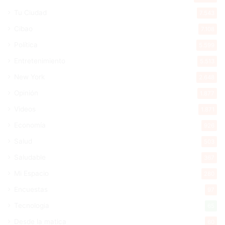
Tu Ciudad
7.543
Cibao
7.108
Política
5.599
Entretenimiento
5.513
New York
2.648
Opinión
1.877
Videos
1.871
Economía
926
Salud
503
Saludable
367
Mi Espacio
280
Encuestas
97
Tecnologia
65
Desde la matica
60