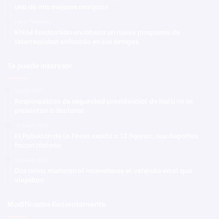
una de mis mejores amigas»
Hace 7 minutos
Khloé Kardashian encabeza un nuevo programa de
telerrealidad enfocado en sus amigas
Te puede interesar
14 julio 2021
Responsables de seguridad presidencial de Haití no se
presentan a declarar
15 enero 2024
El Pabellón de la Fama exaltó a 12 figuras; dos deportes
hacen historia
10 mayo 2022
Dos niñas murieron al incendiarse el vehículo en el que
viajaban
Modificadas Recientemente