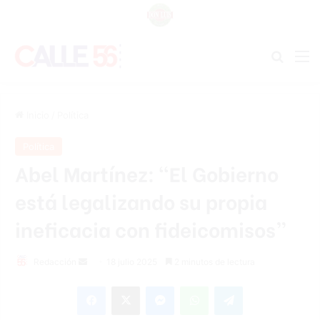
Buscar
M
Inicio
/
Política
Política
Abel Martínez: “El Gobierno
está legalizando su propia
ineficacia con fideicomisos”
Send
Redacción
18 julio 2025
2 minutos de lectura
an
Facebook
X
Messenger
WhatsApp
Telegram
email