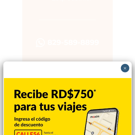
×
Popular
Reciente
Comentarios
Mejía defiende consenso PRM para
escoger secretario general
Hace 3 horas