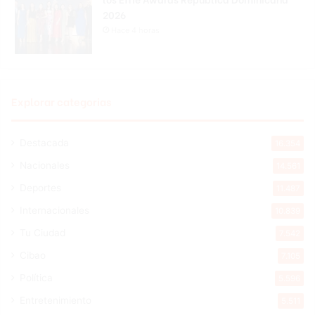
2026
Hace 4 horas
Explorar categorias
Destacada
16.354
Nacionales
14.561
Deportes
11.487
Internacionales
10.839
Tu Ciudad
7.542
Cibao
7.105
Política
5.596
Entretenimiento
5.511