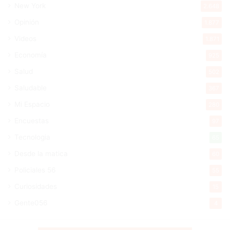
New York
2.648
Opinión
1.877
Videos
1.871
Economía
925
Salud
502
Saludable
367
Mi Espacio
280
Encuestas
97
Tecnologia
65
Desde la matica
60
Policiales 56
55
Curiosidades
15
Gente056
4