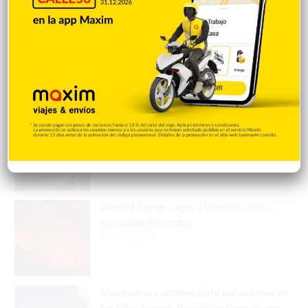
Padres denuncian alza precios de útiles
escolares en la RD
Hace 3 horas
Irán condiciona reapertura de Ormuz al fin
de amenazas EEUU
Hace 3 horas
Donald Trump culpa a Canadá de los
incendios forestales
Hace 4 horas
Banreservas obtiene siete galardones en
los Effie Awards República Dominicana