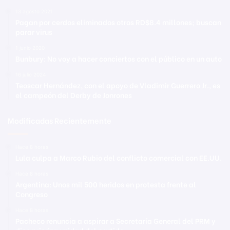
13 agosto 2021
Pagan por cerdos eliminados otros RD$8.4 millones; buscan
parar virus
1 junio 2020
Bunbury: No voy a hacer conciertos con el público en un auto
16 julio 2024
Teoscar Hernández, con el apoyo de Vladimir Guerrero Jr., es
el campeón del Derby de Jonrones
Modificadas Recientemente
Hace 8 horas
Lula culpa a Marco Rubio del conflicto comercial con EE.UU.
Hace 8 horas
Argentina: Unos mil 500 heridos en protesta frente al
Congreso
Hace 8 horas
Pacheco renuncia a aspirar a Secretaría General del PRM y