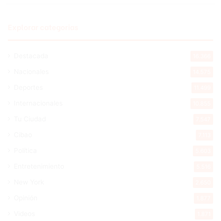
Explorar categorias
Destacada
16.366
Nacionales
14.575
Deportes
11.499
Internacionales
10.855
Tu Ciudad
7.547
Cibao
7.113
Política
5.603
Entretenimiento
5.516
New York
2.650
Opinión
1.877
Videos
1.871