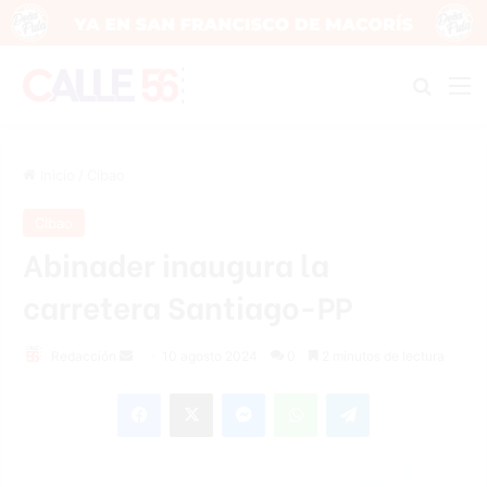
Buscar
M
Inicio
/
Cibao
Cibao
Abinader inaugura la
carretera Santiago-PP
Send
Redacción
10 agosto 2024
0
2 minutos de lectura
an
Facebook
X
Messenger
WhatsApp
Telegram
email