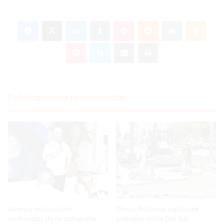
Facebook
X
LinkedIn
Tumblr
Pinterest
Reddit
VKontakte
Odnok
Pocket
Skype
Compartir por correo electrónico
Imprimir
Publicaciones relacionadas
Avanza evaluación
Obras Públicas agilizará
ambiental de la autopista
trabajos calle Del Sol