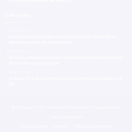
dice prioriza unidad del partido
Lo Mas Visto
Hace 15 horas
Nueva Jersey investiga a centro de ICE por violación de
derechos civiles de inmigrantes
Hace 15 horas
Amara La Negra aconseja a los padres no permitir que sus
hijos asistan a pijamadas
Hace 15 horas
Arrestan 11 y desmantelan red narcotráfico operaba en la
RD
© Copyright 2026, Derechos Reservados | Orgullosamente
Francomacorisano
Sobre nosotros
Contacto
Política de privacidad