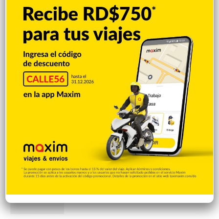
Popular
Reciente
Comentarios
El papa se reunirá con víctima de abusos
en su próxima visita a Francia
Hace 13 horas
Accidente deja un muerto; familia
cuestiona la detención del presunto
implicado
Hace 13 horas
Incautan 303 paquetes de cocaína
ocultas en el piso de contenedor en Puerto
Caucedo
Hace 13 horas