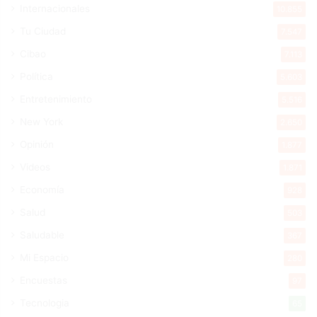
Internacionales
10.855
Tu Ciudad
7.547
Cibao
7.113
Política
5.603
Entretenimiento
5.516
New York
2.650
Opinión
1.877
Videos
1.871
Economía
928
Salud
503
Saludable
367
Mi Espacio
280
Encuestas
97
Tecnologia
65