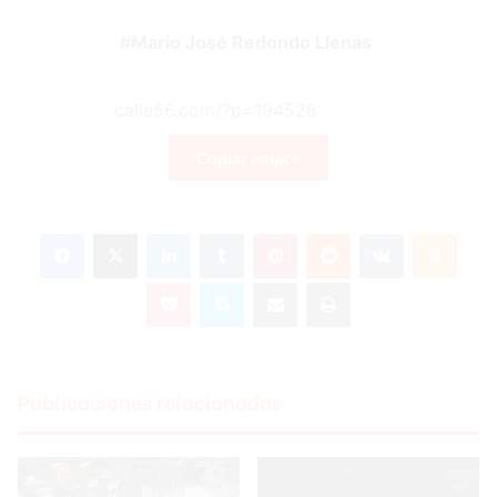
Mario José Redondo Llenas
Copiar enlace
Facebook
X
LinkedIn
Tumblr
Pinterest
Reddit
VKontakte
Odnok
Pocket
Skype
Compartir por correo electrónico
Imprimir
Publicaciones relacionadas