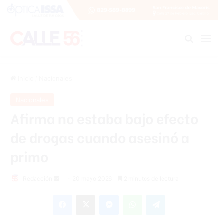
Buscar
M
Inicio
/
Nacionales
Nacionales
Afirma no estaba bajo efecto
de drogas cuando asesinó a
primo
Send
Redacción
20 mayo 2026
2 minutos de lectura
an
Facebook
X
Messenger
WhatsApp
Telegram
email