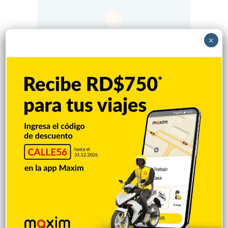
×
Popular
Reciente
Comentarios
Policía Nacional ejecuta allanamientos;
ocupa escopeta, municiones y
motocicleta con chasis alterado