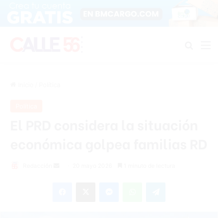
Buscar
M
Inicio
/
Política
Política
El PRD considera la situación
económica golpea familias RD
Send
Redacción
20 mayo 2026
1 minuto de lectura
an
Facebook
X
Messenger
WhatsApp
Telegram
email