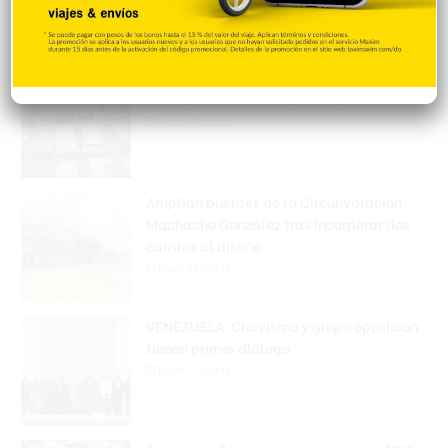
Hace 16 horas
Incautan 41 paquetes de marihuana
enviados desde EE. UU. con destino a SFM
Hace 17 horas
Amplían puentes de la Circunvalación
Machacho González tras incorporar dos
carriles al diseño
Hace 17 horas
VENEZUELA: Chavismo y grupo oposición
tienen primer diálogo
Hace 17 horas