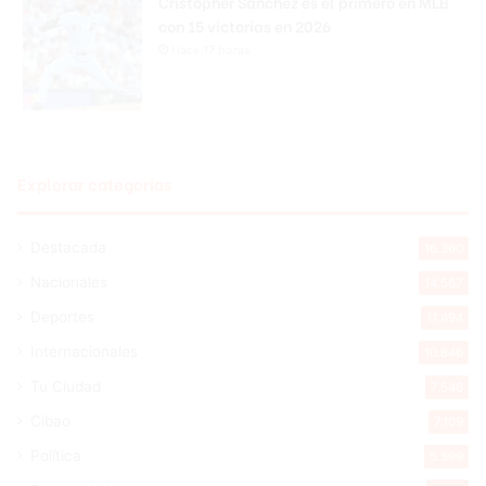
Cristopher Sánchez es el primero en MLB
con 15 victorias en 2026
Hace 17 horas
Explorar categorias
Destacada
16.360
Nacionales
14.567
Deportes
11.494
Internacionales
10.846
Tu Ciudad
7.546
Cibao
7.109
Política
5.599