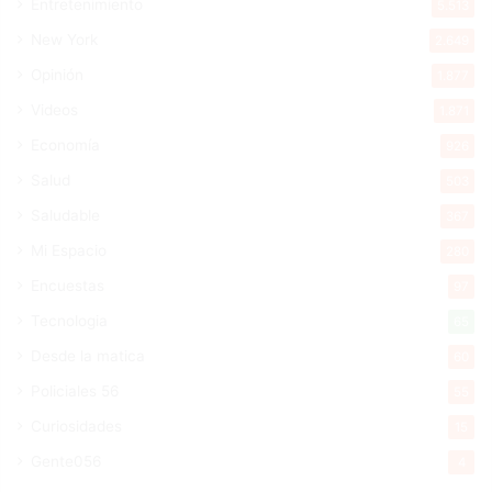
Entretenimiento
5.513
New York
2.649
Opinión
1.877
Videos
1.871
Economía
926
Salud
503
Saludable
367
Mi Espacio
280
Encuestas
97
Tecnologia
65
Desde la matica
60
Policiales 56
55
Curiosidades
15
Gente056
4