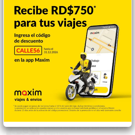
Popular
Reciente
Comentarios
Policía Nacional ejecuta allanamientos;
ocupa escopeta, municiones y
motocicleta con chasis alterado
Hace 5 horas
Incautan 41 paquetes de marihuana
enviados desde EE. UU. con destino a SFM
Hace 5 horas