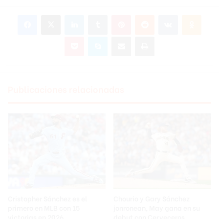
Facebook
X
LinkedIn
Tumblr
Pinterest
Reddit
VKontakte
Odnok
Pocket
Skype
Compartir por correo electrónico
Imprimir
Publicaciones relacionadas
Cristopher Sánchez es el
Chourio y Gary Sánchez
primero en MLB con 15
jonronean, May gana en su
victorias en 2026
debut con Cerveceros