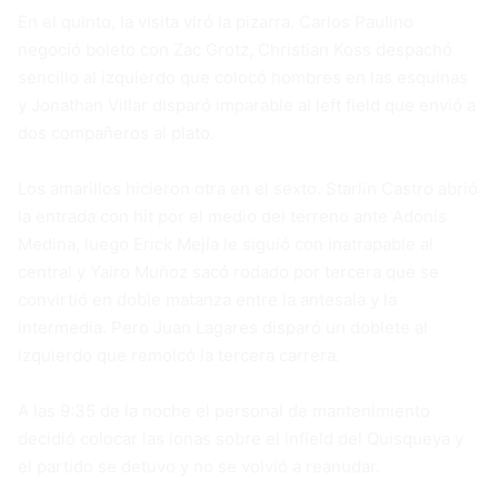
En el quinto, la visita viró la pizarra. Carlos Paulino
negoció boleto con Zac Grotz, Christian Koss despachó
sencillo al izquierdo que colocó hombres en las esquinas
y Jonathan Villar disparó imparable al left field que envió a
dos compañeros al plato.
Los amarillos hicieron otra en el sexto. Starlin Castro abrió
la entrada con hit por el medio del terreno ante Adonis
Medina, luego Erick Mejía le siguió con inatrapable al
central y Yairo Muñoz sacó rodado por tercera que se
convirtió en doble matanza entre la antesala y la
intermedia. Pero Juan Lagares disparó un doblete al
izquierdo que remolcó la tercera carrera.
A las 9:35 de la noche el personal de mantenimiento
decidió colocar las lonas sobre el infield del Quisqueya y
el partido se detuvo y no se volvió a reanudar.