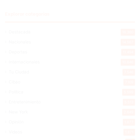
Explorar categorias
Destacada
16.360
Nacionales
14.567
Deportes
11.494
Internacionales
10.846
Tu Ciudad
7.546
Cibao
7.109
Política
5.599
Entretenimiento
5.513
New York
2.649
Opinión
1.877
Videos
1.871