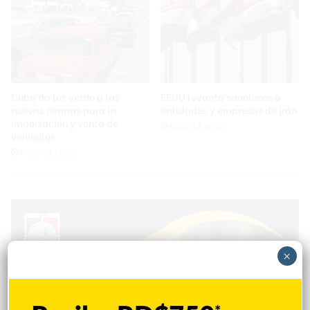
Cuba da luz verde a las
EEUU levanta sanciones a
nuevas normas para la
entidades y empresas de Irán
importación y venta de
Hace 14 horas
vehículos
Hace 13 horas
×