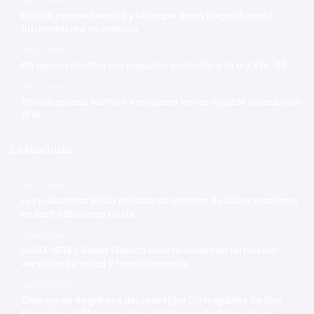
Policía apresa hombre y le ocupa arma ilegal durante
allanamiento en Arenoso
Hace 3 horas
PN apresa hombre por presunta violación a la ley 136-03
Hace 4 horas
Policía apresa hombre y recupera varios objetos robados en
SFM
Lo Mas Visto
Hace 8 horas
Leyvi Bautista inicia jornada de entrega de útiles escolares
en Santo Domingo Oeste
Hace 11 horas
UASD-SFM y Salud Pública Duarte acuerdan fortalecer
servicios de salud y firmar convenio
Hace 13 horas
Concejo de Regidores declara Hijos Distinguidos de San
Francisco de Macorís a tres atletas medallistas de los