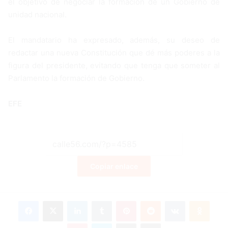
el objetivo de negociar la formación de un Gobierno de
unidad nacional.
El mandatario ha expresado, además, su deseo de
redactar una nueva Constitución que dé más poderes a la
figura del presidente, evitando que tenga que someter al
Parlamento la formación de Gobierno.
EFE
Copiar enlace
Facebook
X
LinkedIn
Tumblr
Pinterest
Reddit
VKontakte
Odnoklassniki
Pocket
Skype
Compartir por correo electrónico
Imprimir