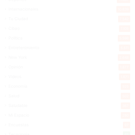
Internacionales
10.839
Tu Ciudad
7.542
Cibao
7.105
Política
5.596
Entretenimiento
5.511
New York
2.648
Opinión
1.877
Videos
1.871
Economía
925
Salud
502
Saludable
367
Mi Espacio
280
Encuestas
97
Tecnologia
65