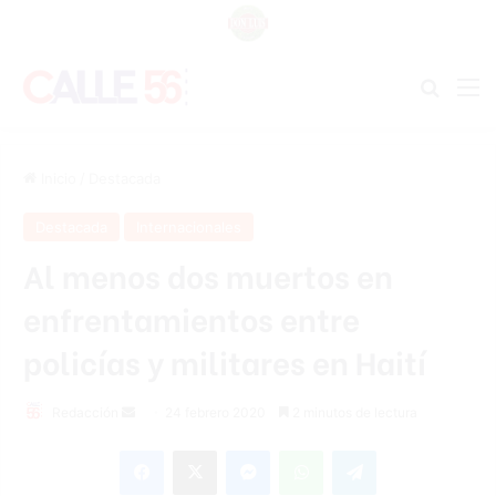
Buscar
M
Inicio
/
Destacada
Destacada
Internacionales
Al menos dos muertos en
enfrentamientos entre
policías y militares en Haití
Redacción
S
24 febrero 2020
2 minutos de lectura
e
Facebook
X
Messenger
WhatsApp
Telegram
n
d