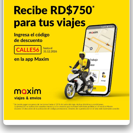
Irán condiciona reapertura de Ormuz al fin
de amenazas EEUU
Hace 11 horas
Donald Trump culpa a Canadá de los
incendios forestales
Hace 11 horas
Banreservas obtiene siete galardones en
los Effie Awards República Dominicana
2026
Hace 11 horas