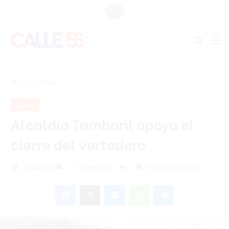
Buscar
M
Inicio
/
Cibao
Cibao
Alcaldía Tamboril apoya el
cierre del vertedero
Send
Redacción
21 abril 2022
0
1 minuto de lectura
an
Facebook
X
Messenger
WhatsApp
Telegram
email