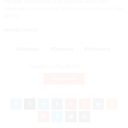
Abinader se ha referido a los planes de apoyo para
solucionar el problema que generan los vertederos a cielo
abierto.
MIGUEL PONCE
Santiago
Tamboril
Vertedero
Copiar enlace
Facebook
X
LinkedIn
Tumblr
Pinterest
Reddit
VKontakte
Odnok
Pocket
Skype
Compartir por correo electrónico
Imprimir