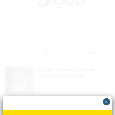
Popular
Reciente
Comentarios
Mejía defiende consenso PRM para
escoger secretario general
Hace 10 horas
Padres denuncian alza precios de útiles
×
escolares en la RD
Hace 10 horas