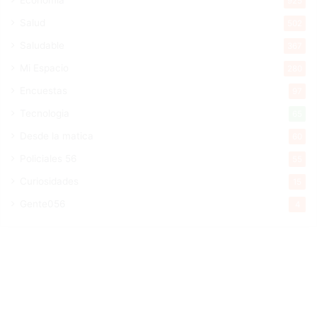
925
Salud
502
Saludable
367
Mi Espacio
280
Encuestas
97
Tecnologia
65
Desde la matica
60
Policiales 56
55
Curiosidades
15
Gente056
4