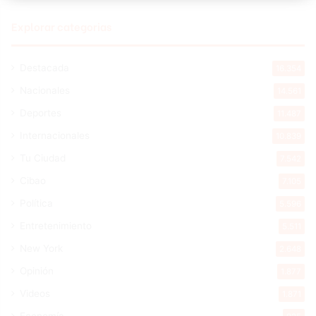
Explorar categorias
Destacada
16.354
Nacionales
14.561
Deportes
11.487
Internacionales
10.839
Tu Ciudad
7.542
Cibao
7.105
Política
5.596
Entretenimiento
5.511
New York
2.648
Opinión
1.877
Videos
1.871
Economía