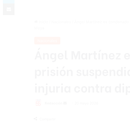
Compartir por correo electrónico
Inicio
/
Nacionales
/
Ángel Martínez es condenado a
Moya
Nacionales
Ángel Martínez 
prisión suspendi
injuria contra d
Send
Redacción
20 mayo 2026
an
email
Compartir