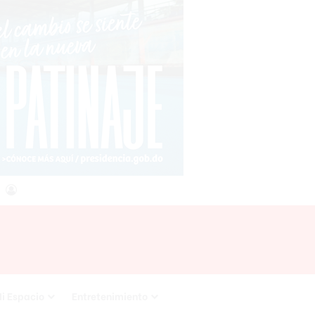
agram
RSS
Acceso
i Espacio
Entretenimiento