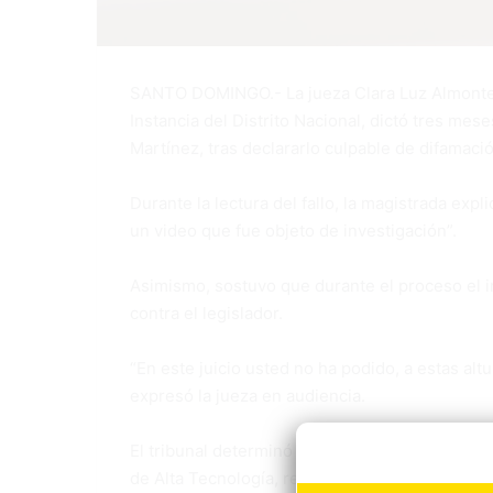
SANTO DOMINGO.- La jueza Clara Luz Almonte,
Instancia del Distrito Nacional, dictó tres me
Martínez, tras declararlo culpable de difamació
Durante la lectura del fallo, la magistrada expl
un video que fue objeto de investigación”.
Asimismo, sostuvo que durante el proceso el 
contra el legislador.
“En este juicio usted no ha podido, a estas alt
expresó la jueza en audiencia.
El tribunal determinó que Martínez violó los a
de Alta Tecnología, referentes a la difundir inf