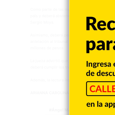
Como parte de las medidas impuestas por el tr
país y deberá abstenerse de acercarse o manten
Sergio Moya.
Asimismo, deberá permanecer en su domicilio y
antelación al tribunal apoderado del caso. A
millones de pesos.
La jueza advirtió que, de incumplir cualquiera
deberá cumplir los tres meses de condena en e
Además, la lectura íntegra del fallo será el mié
ARIANNA CAROLINA PEREZ MERCEDES
Ángel Martínez
Condena