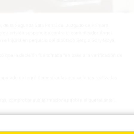
 de la Segunda Sala Penal del Juzgado de Primera
ses de prisión suspendida contra el comunicador Ángel
n e injuria en perjuicio del diputado Sergio Gory Moya.
icó que la decisión fue tomada “en base a la verificación de
imputado no logró demostrar las acusaciones realizadas
uras, comprobar sus afirmaciones sobre el querellante”,
rtículos 21 y 22 de la Ley 53-07 sobre Crímenes y Delitos
ormación injuriosa en plataformas digitales.