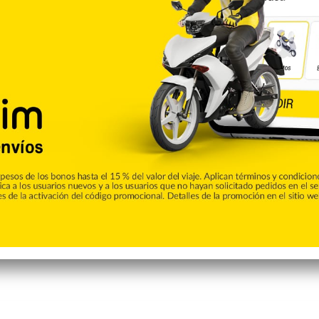
Sergio Moya
Copiar enlace
umblr
Pinterest
Reddit
VKontakte
Odnoklassniki
Pocket
Skype
Compartir por correo electrónico
Imprimir
de CALLE56. Aquí podrás encontrar las ultimas noticias del
e la ciudad de San Francisco de Macorís