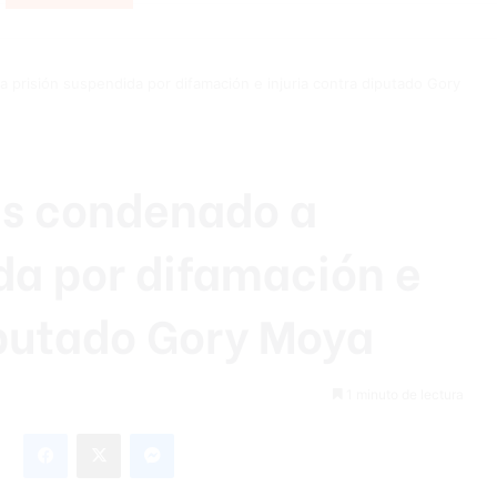
 prisión suspendida por difamación e injuria contra diputado Gory
es condenado a
da por difamación e
iputado Gory Moya
1 minuto de lectura
Facebook
X
Messenger