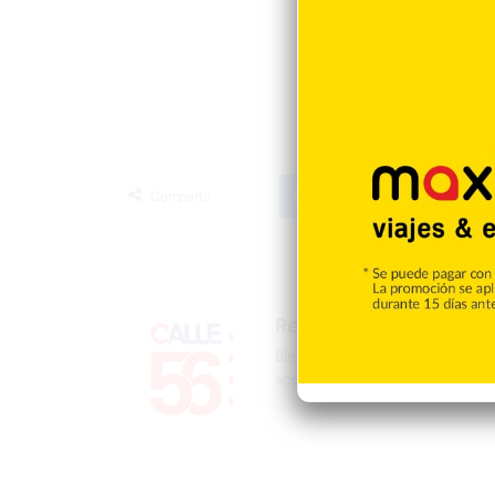
Facebook
X
LinkedIn
T
Compartir
Redacción
Bienvenidos a la página oficial 
acontecer mundial, nacional y d