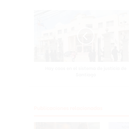
Hay
caos
en
el
sistema
de
justicia
de
Santiago
Hay caos en el sistema de justicia de
Santiago
Publicaciones relacionadas