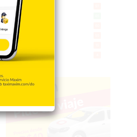
Encuestas
97
Tecnologia
65
Desde la matica
60
Policiales 56
55
Curiosidades
15
Gente056
4