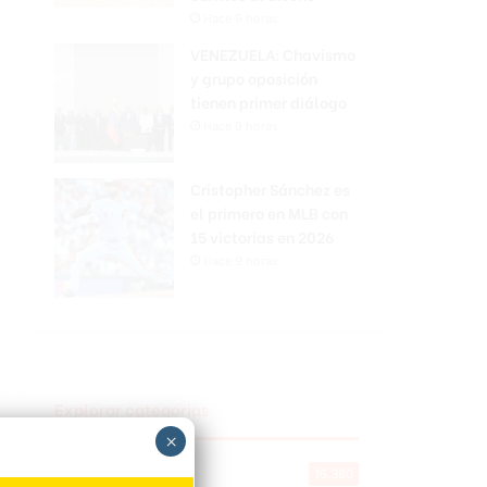
Hace 9 horas
VENEZUELA: Chavismo
y grupo oposición
tienen primer diálogo
Hace 9 horas
Cristopher Sánchez es
el primero en MLB con
15 victorias en 2026
Hace 9 horas
Explorar categorias
×
Destacada
16.360