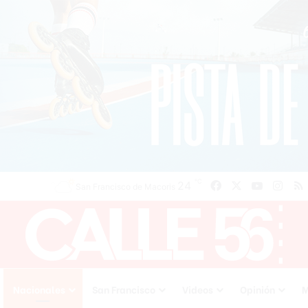
℃
Facebook
X
YouTube
Inst
24
San Francisco de Macoris
Nacionales
San Francisco
Videos
Opinión
M