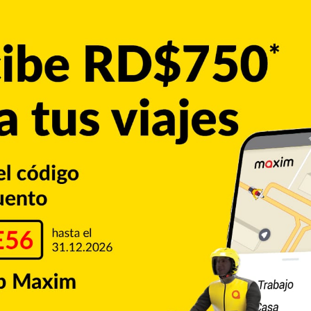
ibunal, el comunicador tiene impedimento de salida del
er cualquier tipo de contacto con la víctima, el diputado
, en caso de cambio de residencia, notificarlo con
demás, fue condenado al pago de una indemnización de dos
 de las condiciones de la prisión suspendida, el imputado
l centro penitenciario Las Parras.
rcoles 10 de junio a las 9 de la mañana.
Difamación
Injuria
Justicia