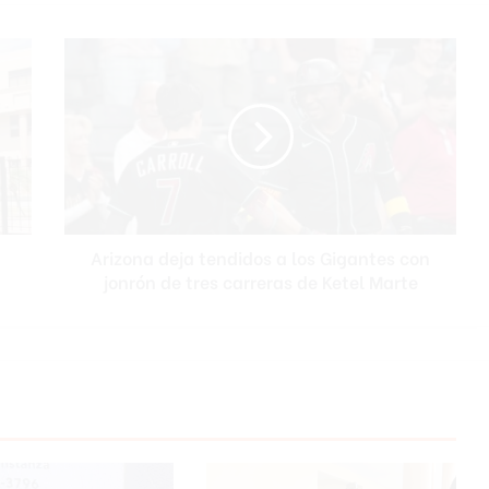
Arizona
deja
tendidos
a
los
Gigantes
con
jonrón
de
Arizona deja tendidos a los Gigantes con
tres
carreras
jonrón de tres carreras de Ketel Marte
de
Ketel
Marte