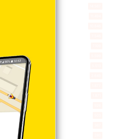
Nacionales
14.567
Deportes
11.494
Internacionales
10.846
Tu Ciudad
7.546
Cibao
7.109
Política
5.599
Entretenimiento
5.513
New York
2.649
Opinión
1.877
Videos
1.871
Economía
926
Salud
503
Saludable
367
Mi Espacio
280