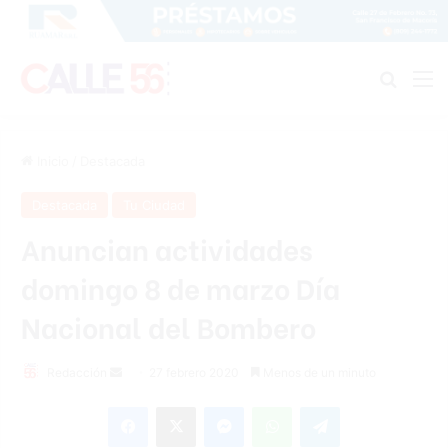
Buscar
M
Inicio
/
Destacada
Destacada
Tu Ciudad
Anuncian actividades
domingo 8 de marzo Día
Nacional del Bombero
Redacción
S
27 febrero 2020
Menos de un minuto
e
Facebook
X
Messenger
WhatsApp
Telegram
n
d