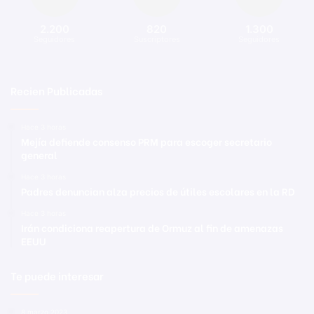
2.200
820
1.300
Seguidores
Suscriptores
Seguidores
Recien Publicadas
Hace 3 horas
Mejía defiende consenso PRM para escoger secretario
general
Hace 3 horas
Padres denuncian alza precios de útiles escolares en la RD
Hace 3 horas
Irán condiciona reapertura de Ormuz al fin de amenazas
EEUU
Te puede interesar
8 marzo 2023