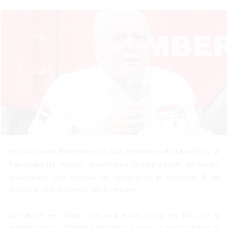
a
n
e
m
a
i
l
El Cuerpo de Bomberos de San Francisco de Macorís y el
Patronato de Apoyo, anunciaron la realización de varias
actividades con motivo de celebrarse el domingo 8 de
marzo, el Día Nacional del Bombero.
Los actos se inician con una eucaristía a las 9:00 de la
mañana en la catedral Santa Ana, luego un desfile hacia el