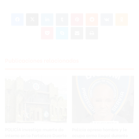
Facebook
X
LinkedIn
Tumblr
Pinterest
Reddit
VKontakte
Odnoklassniki
Pocket
Skype
Compartir por correo electrónico
Imprimir
Publicaciones relacionadas
POLICÍA investiga muerte de
Policía apresa hombre y le
interno en la Fortaleza Duarte
ocupa arma ilegal durante