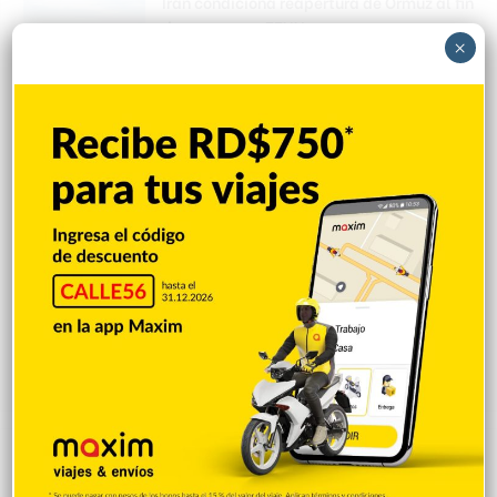
Irán condiciona reapertura de Ormuz al fin
de amenazas EEUU
×
Hace 3 horas
Donald Trump culpa a Canadá de los
incendios forestales
Hace 3 horas
Banreservas obtiene siete galardones en
los Effie Awards República Dominicana
2026
Hace 4 horas
Explorar categorias