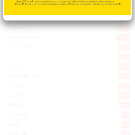
Destacada
16.354
Nacionales
14.561
Deportes
11.487
Internacionales
10.839
Tu Ciudad
7.542
Cibao
7.105
Política
5.596
Entretenimiento
5.511
New York
2.648
Opinión
1.877
Videos
1.871
Economía
925
Salud
502
Saludable
367