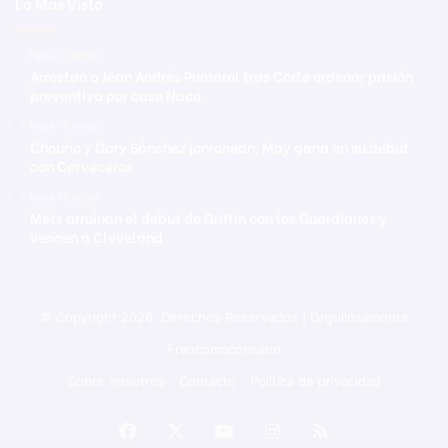
Lo Mas Visto
Hace 10 horas
Arrestan a Jean Andrés Pumarol tras Corte ordenar prisión
preventiva por caso Naco
Hace 10 horas
Chourio y Gary Sánchez jonronean, May gana en su debut
con Cerveceros
Hace 10 horas
Mets arruinan el debut de Griffin con los Guardianes y
vencen a Cleveland
© Copyright 2026, Derechos Reservados | Orgullosamente
Francomacorisano
Sobre nosotros
Contacto
Política de privacidad
Facebook
X
YouTube
Instagram
RSS