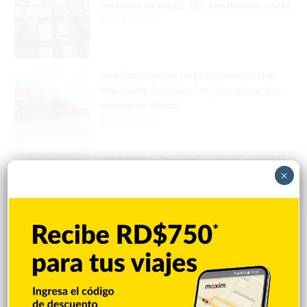
enviados desde EE. UU. con destino a SFM
Hace 9 horas
Amplían puentes de la Circunvalación
Machacho González tras incorporar dos
carriles al diseño
Hace 9 horas
VENEZUELA: Chavismo y grupo oposición
tienen primer diálogo
×
Hace 9 horas
Cristopher Sánchez es el primero en MLB
con 15 victorias en 2026
Hace 9 horas