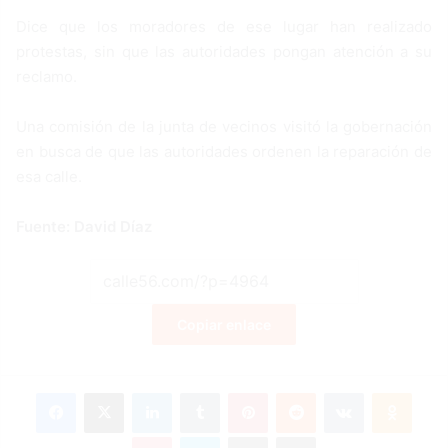
Dice que los moradores de ese lugar han realizado
protestas, sin que las autoridades pongan atención a su
reclamo.
Una comisión de la junta de vecinos visitó la gobernación
en busca de que las autoridades ordenen la reparación de
esa calle.
Fuente: David Díaz
Copiar enlace
Facebook
X
LinkedIn
Tumblr
Pinterest
Reddit
VKontakte
Odnoklassniki
Pocket
Skype
Compartir por correo electrónico
Imprimir