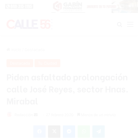
Buscar
M
Inicio
/
Destacada
Destacada
Tu Ciudad
Piden asfaltado prolongación
calle José Reyes, sector Hnas.
Mirabal
Redacción
S
27 febrero 2020
Menos de un minuto
e
Facebook
X
Messenger
WhatsApp
Telegram
n
d