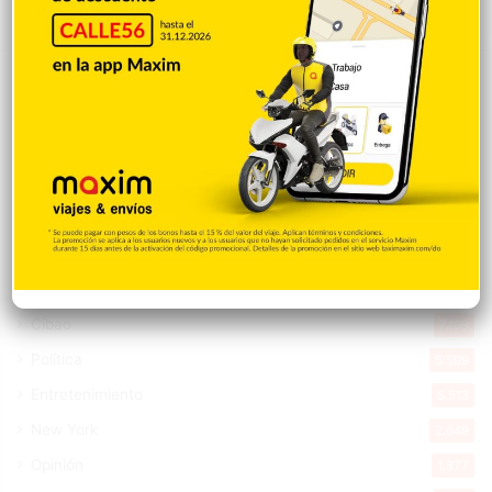
Explorar categorias
Destacada
16.360
Nacionales
14.567
Deportes
11.494
Internacionales
10.846
Tu Ciudad
7.546
Cibao
7.109
Política
5.599
Entretenimiento
5.513
New York
2.649
Opinión
1.877