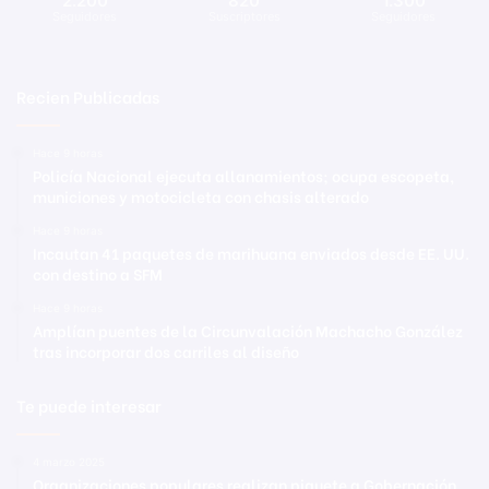
2.200
820
1.300
Seguidores
Suscriptores
Seguidores
Recien Publicadas
Hace 9 horas
Policía Nacional ejecuta allanamientos; ocupa escopeta,
municiones y motocicleta con chasis alterado
Hace 9 horas
Incautan 41 paquetes de marihuana enviados desde EE. UU.
con destino a SFM
Hace 9 horas
Amplían puentes de la Circunvalación Machacho González
tras incorporar dos carriles al diseño
Te puede interesar
4 marzo 2025
Organizaciones populares realizan piquete a Gobernación