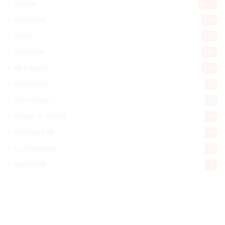
Videos
1.871
Economía
926
Salud
503
Saludable
367
Mi Espacio
280
Encuestas
97
Tecnologia
65
Desde la matica
60
Policiales 56
55
Curiosidades
15
Gente056
4