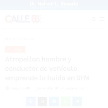
Buscar
M
Inicio
/
Tu Ciudad
Tu Ciudad
Atropellan hombre y
conductor de vehículo
emprende la huida en SFM
Send
Redacción
2 junio 2026
1 minuto de lectura
an
Facebook
X
Messenger
WhatsApp
Telegram
email