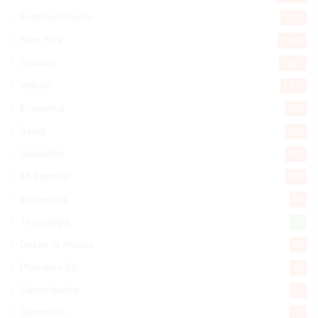
Entretenimiento
5.511
New York
2.648
Opinión
1.877
Videos
1.871
Economía
925
Salud
503
Saludable
367
Mi Espacio
280
Encuestas
97
Tecnologia
65
Desde la matica
60
Policiales 56
55
Curiosidades
15
Gente056
4