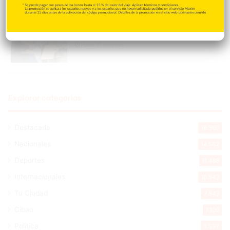
Sur Futuro y UCNE unen esfuerzos para
fortalecer la formación en cambio
climático
Hace 11 minutos
Explorar categorias
Destacada
16.360
Nacionales
14.562
Deportes
11.489
Internacionales
10.843
Tu Ciudad
7.543
Cibao
7.106
Política
5.597