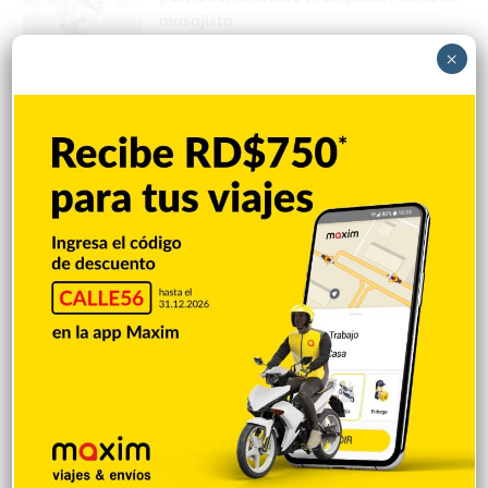
masajista
Hace 1 minuto
×
Siete muertos deja otro ataque nocturno
de Rusia a Ucrania
Hace 3 minutos
EEUU: Juez federal cancela TPS a miles de
migrantes haitianos
Hace 6 minutos
PLD sostiene hay “desorden” en la
administración pública de RD
Hace 8 minutos