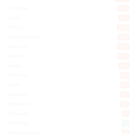
Tu Ciudad
7.532
Cibao
7.103
Política
5.592
Entretenimiento
5.510
New York
2.648
Opinión
1.877
Videos
1.871
Economía
922
Salud
502
Saludable
367
Mi Espacio
280
Encuestas
97
Tecnologia
65
Desde la matica
60