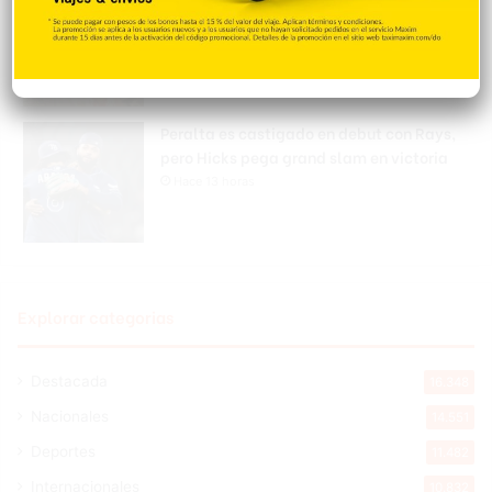
Gastélum mientras grababa un video
para sus redes sociales
Hace 13 horas
Peralta es castigado en debut con Rays,
pero Hicks pega grand slam en victoria
Hace 13 horas
Explorar categorias
Destacada
16.348
Nacionales
14.551
Deportes
11.482
Internacionales
10.832