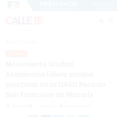
Buscar
M
Inicio
/
Tu Ciudad
Tu Ciudad
Movimiento Unidad
Académica lidera sondeo
electoral en la UASD Recinto
San Francisco de Macorís
Send
Redacción
2 junio 2026
1 minuto de lectura
an
Facebook
X
Messenger
WhatsApp
Telegram