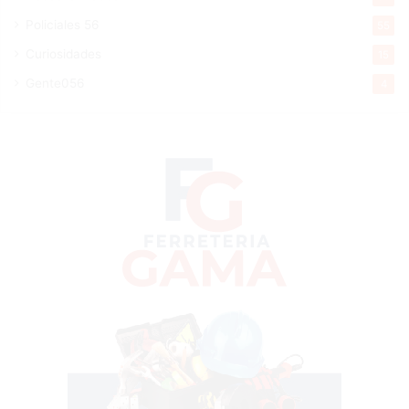
Policiales 56
55
Curiosidades
15
Gente056
4