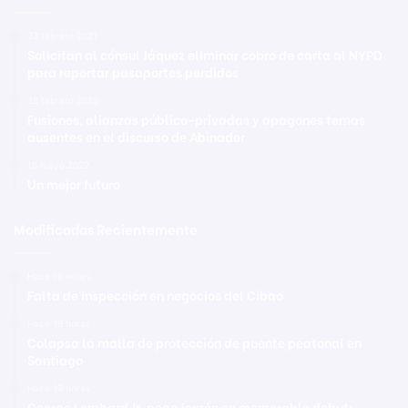
23 febrero 2021
Solicitan al cónsul Jáquez eliminar cobro de carta al NYPD
para reportar pasaportes perdidos
28 febrero 2025
Fusiones, alianzas público-privadas y apagones temas
ausentes en el discurso de Abinader
15 mayo 2022
Un mejor futuro
Modificadas Recientemente
Hace 19 horas
Falta de inspección en negocios del Cibao
Hace 19 horas
Colapsa la malla de protección de puente peatonal en
Santiago
Hace 19 horas
George Lombard Jr. pega jonrón en memorable debut;