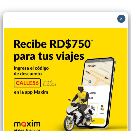
×
Popular
Reciente
Comentarios
Vaguada provocará aguaceros y
tormentas en gran parte de RD
Hace 13 horas
Terremoto de magnitud 6,3 sacude la isla
filipina de Mindanao sin reportes de
víctimas
Hace 13 horas
Juan Luis Guerra actuará en la clausura
de los Juegos Centroamericanos y del
Caribe
Hace 13 horas
Asesinan a tiros al influencer César