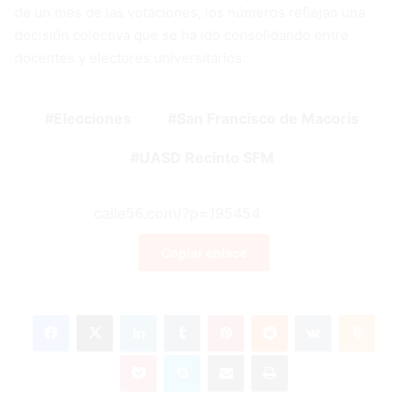
de un mes de las votaciones, los números reflejan una
decisión colectiva que se ha ido consolidando entre
docentes y electores universitarios.
Elecciones
San Francisco de Macorís
UASD Recinto SFM
Copiar enlace
Facebook
X
LinkedIn
Tumblr
Pinterest
Reddit
VKontakte
Odnok
Pocket
Skype
Compartir por correo electrónico
Imprimir