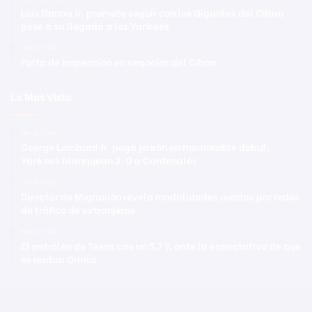
Luis García Jr. promete seguir con los Gigantes del Cibao
pese a su llegada a los Yankees
Hace 1 día
Falta de inspección en negocios del Cibao
Lo Mas Visto
Hace 1 día
George Lombard Jr. pega jonrón en memorable debut;
Yankees blanquean 2-0 a Cardenales
Hace 1 día
Director de Migración revela modalidades usadas por redes
de tráfico de extranjeros
Hace 1 día
El petróleo de Texas cae un 5,7 % ante la expectativa de que
se reabra Ormuz