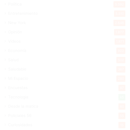
Política
5.592
Entretenimiento
5.510
New York
2.648
Opinión
1.877
Videos
1.871
Economía
922
Salud
502
Saludable
367
Mi Espacio
280
Encuestas
97
Tecnologia
65
Desde la matica
60
Policiales 56
55
Curiosidades
15