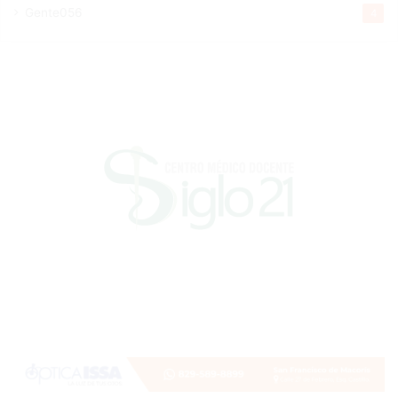
Gente056
4