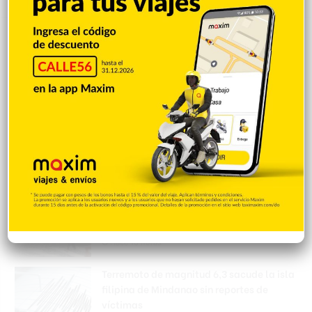
RD retoma el quinto lugar tras una
productiva jornada
Hace 38 segundos
Marileidy Paulino conquista la medalla
de oro en los 400 metros y establece
nuevo récord
Hace 5 minutos
Vaguada provocará aguaceros y
tormentas en gran parte de RD
Hace 18 horas
Terremoto de magnitud 6,3 sacude la isla
filipina de Mindanao sin reportes de
víctimas