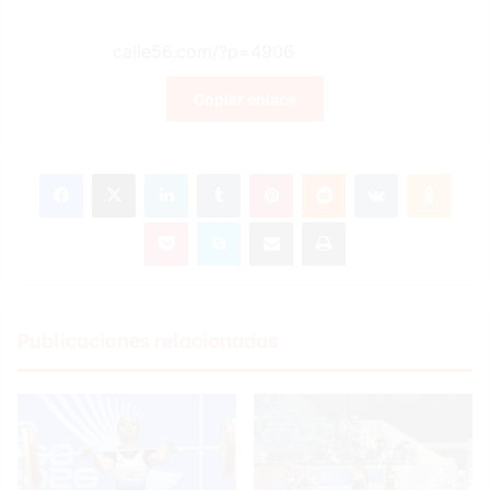
Copiar enlace
Facebook
X
LinkedIn
Tumblr
Pinterest
Reddit
VKontakte
Odnoklassniki
Pocket
Skype
Compartir por correo electrónico
Imprimir
Publicaciones relacionadas