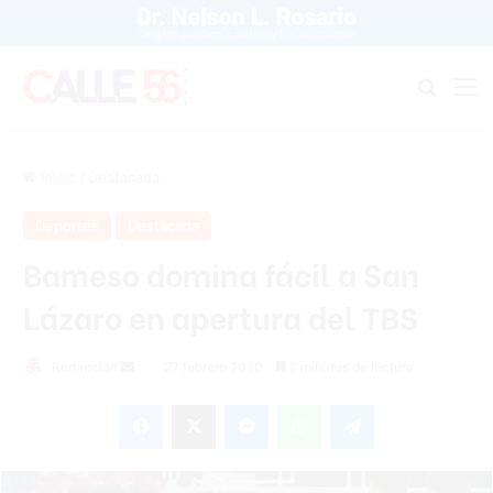
Buscar
M
Inicio
/
Destacada
Deportes
Destacada
Bameso domina fácil a San
Lázaro en apertura del TBS
Redacción
S
27 febrero 2020
2 minutos de lectura
e
Facebook
X
Messenger
WhatsApp
Telegram
n
d
a