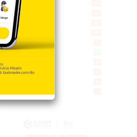
Economía
926
Salud
503
Saludable
367
Mi Espacio
280
Encuestas
97
Tecnologia
65
Desde la matica
60
Policiales 56
55
Curiosidades
15
Gente056
4