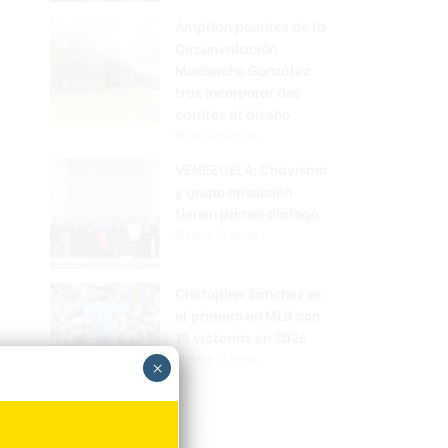
Amplían puentes de la
Circunvalación
Machacho González
tras incorporar dos
carriles al diseño
Hace 11 horas
VENEZUELA: Chavismo
y grupo oposición
tienen primer diálogo
Hace 11 horas
Cristopher Sánchez es
el primero en MLB con
15 victorias en 2026
Hace 11 horas
×