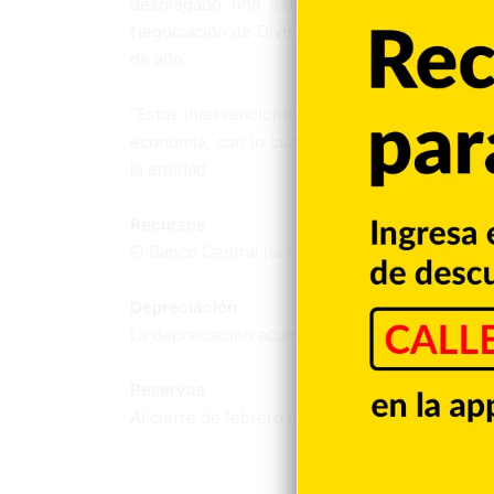
desplegado una estrategia de intervencion
Negociación de Divisas, inyectando al sistema
de año.
“Estas intervenciones han contribuido a mant
economía, con lo cual el sector privado ha po
la entidad.
Recursos
El Banco Central ha inyectado US$700 millone
Depreciación
La depreciación acumulada al cierre del mes de
Reservas
Al cierre de febrero las reservas internacion