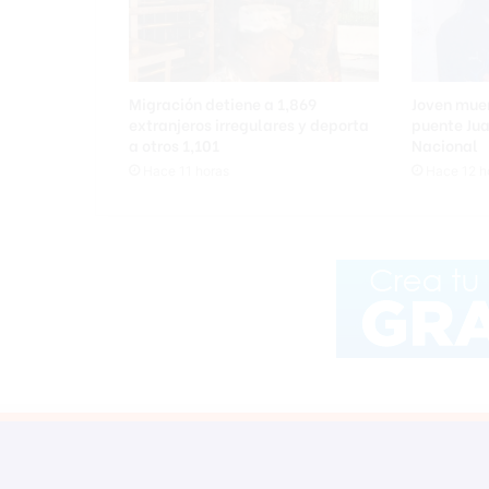
o
r
m
e
d
Migración detiene a 1,869
Joven muer
e
extranjeros irregulares y deporta
puente Jua
l
a otros 1,101
Nacional
o
Hace 11 horas
Hace 12 h
s
D
o
d
g
e
r
s