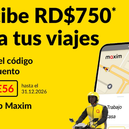
es cambiarias a través de su Plataforma Electrónica de
 más de US$700 millones, en términos brutos, en lo que va
ener el flujo adecuado de la moneda norteamericana en la
dido operar sin mayores contratiempos”, explica la nota de
s al mercado.
 febrero ascendió a 1.1%.
ales superaron los US$9,800 millones
Copiar enlace