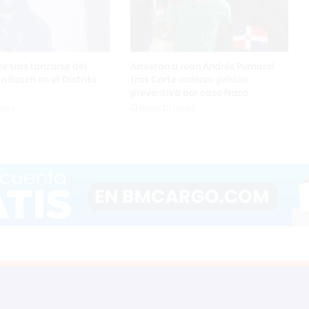
ó
x
i
m
o
e tras lanzarse del
Arrestan a Jean Andrés Pumarol
a
n Bosch en el Distrito
tras Corte ordenar prisión
I
preventiva por caso Naco
s
oras
Hace 12 horas
l
a
C
a
t
a
l
i
n
a
f
u
e
e