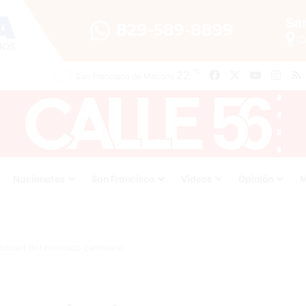
℃
22
Facebook
X
YouTube
Inst
San Francisco de Macoris
Nacionales
San Francisco
Videos
Opinión
M
bilidad del mercado cambiario