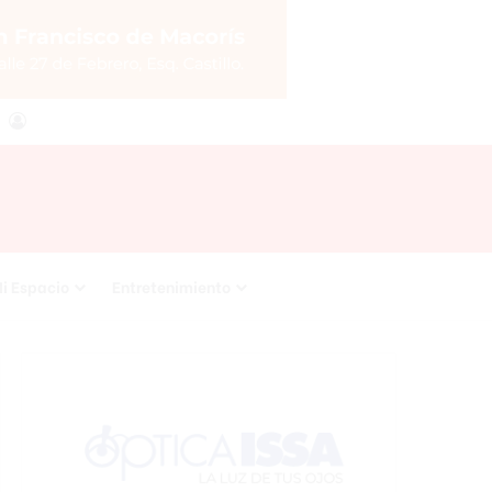
agram
RSS
Acceso
i Espacio
Entretenimiento