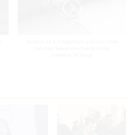
b
l
o
r
d
e
s
Temblor de 4.3 registrado próximo a Isla
4
Catalina fue el más fuerte de las
.
3
pasadas 24 horas
r
e
g
i
s
t
r
a
d
o
p
r