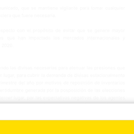
unicado, que se mantiene vigilante para tomar cualquier
nciera que fuere necesaria.
especto con el propósito de evitar que se genere mayor
tos que han impactado los mercados internacionales y
 2020.
ndo las divisas necesarias para atenuar las presiones que
r lugar, para cubrir la demanda de divisas estacionalmente
rimestre del año por motivos de reposición de inventarios
certidumbre generada por la posposición de las elecciones
ercer lugar, por las expectativas negativas de los agentes
cto de la propagación del coronavirus (COVID-19) a nivel
olítica monetaria informó que desde inicios del 2020, ha