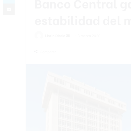
Banco Central ga
Compartir por correo electrónico
estabilidad del
Listin Diario
S
3 marzo 2020
e
n
Compartir
d
a
n
e
m
a
i
l