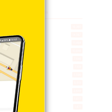
Explorar categorias
Destacada
16.360
Nacionales
14.567
Deportes
11.494
Internacionales
10.846
Tu Ciudad
7.546
Cibao
7.109
Política
5.599
Entretenimiento
5.513
New York
2.649
Opinión
1.877
Videos
1.871