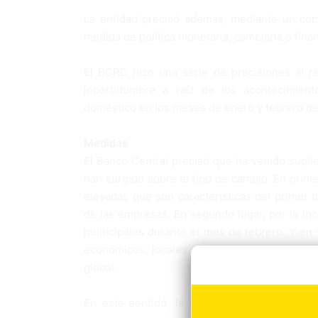
La entidad precisó además, mediante un com
medida de política monetaria, cambiaria o fina
El BCRD hizo una serie de precisiones al r
incertidumbre a raíz de los acontecimien
doméstico en los meses de enero y febrero de
Medidas
El Banco Central precisó que ha venido suplie
han surgido sobre el tipo de cambio. En prime
elevadas que son características del primer t
de las empresas. En segundo lugar, por la in
municipales durante el mes de febrero. Y en t
económicos, locales e internacionales, produ
global.
En este sentido, la entidad rectora de la p