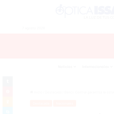
7 agosto 2026
Noticias
Internacionales
Tumblr
Pinterest
Inicio
/
Destacada
/
Banco Central garantiza la esta
Odnoklassniki
Destacada
Nacionales
Skype