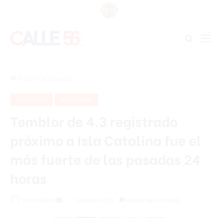
Buscar
M
Inicio
/
Destacada
Destacada
Nacionales
Temblor de 4.3 registrado
próximo a Isla Catalina fue el
más fuerte de las pasadas 24
horas
Listin Diario
S
3 marzo 2020
Menos de un minuto
e
Facebook
X
Messenger
WhatsApp
Telegram