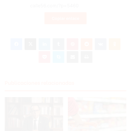
Copiar enlace
Facebook
X
LinkedIn
Tumblr
Pinterest
Reddit
VKontakte
Odnoklassniki
Pocket
Skype
Compartir por correo electrónico
Imprimir
Publicaciones relacionadas