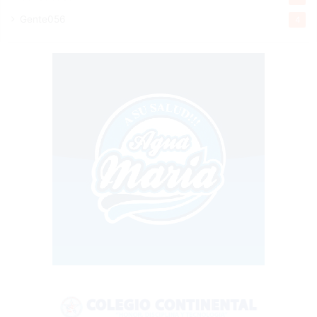
Gente056
4