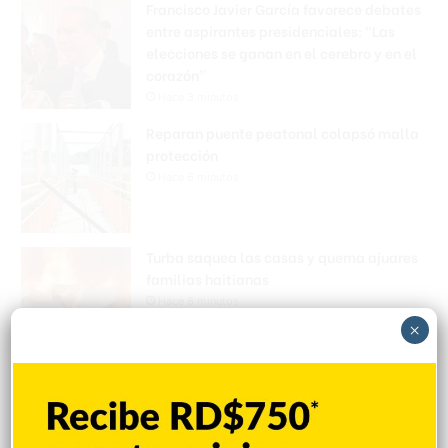
Francisco Javier García favorece debates
entre aspirantes presidenciales: “Las
elecciones se ganan en el cerebro y en el
corazón”
Hace 3 minutos
Reparan puente peatonal colapsó malla
protección
Hace 6 minutos
Turba saquea las casas y quema ajuares
familias haitianas
Hace 8 minutos
×
Cuarto juez de la SCJ se retira del proceso
de evaluación del CNM
Hace 11 minutos