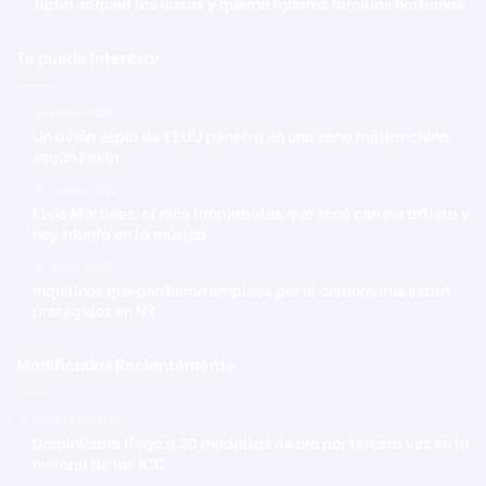
Turba saquea las casas y quema ajuares familias haitianas
Te puede interesar
26 agosto 2020
Un avión espía de EEUU penetra en una zona militar china,
según Pekín
19 octubre 2022
Elvis Martínez: el niño limpiabotas que soñó con ser artista y
hoy triunfa en la música
18 marzo 2020
Inquilinos que perdieron empleos por el coronavirus están
protegidos en NY
Modificadas Recientemente
Hace 18 minutos
Dominicana llega a 30 medallas de oro por tercera vez en la
historia de los JCC