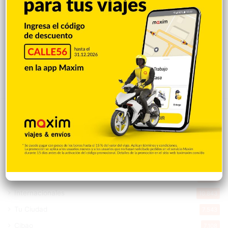
Inflación interanual baja 0.20 puntos
porcentuales y se sitúa en 5.47 %
Hace 14 minutos
Explorar categorias
Destacada
16.360
Nacionales
14.564
Deportes
11.490
Internacionales
10.843
Tu Ciudad
7.543
Cibao
7.108