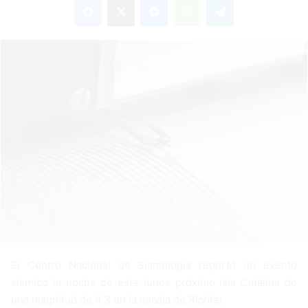
n
d
a
n
e
m
a
i
l
El Centro Nacional de Sismología reportó un evento
sísmico la noche de este lunes próximo Isla Catalina de
una magnitud de 4.3 en la escala de Richter.