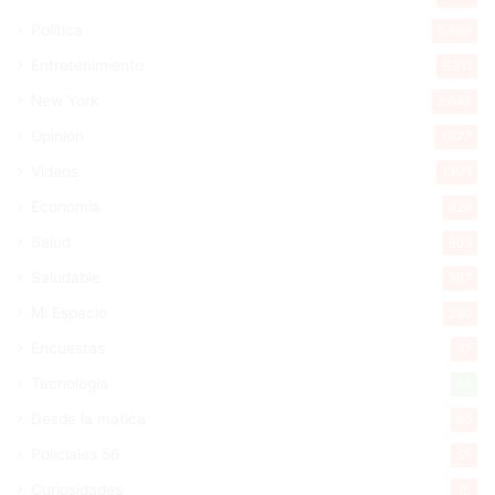
Política
5.599
Entretenimiento
5.511
New York
2.648
Opinión
1.877
Videos
1.871
Economía
926
Salud
503
Saludable
367
Mi Espacio
280
Encuestas
97
Tecnologia
65
Desde la matica
60
Policiales 56
55
Curiosidades
15