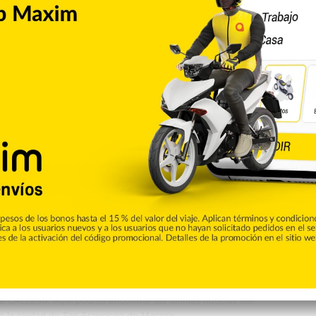
Final.
una fueron los invitados a realizar sendos lanzamientos de
Copiar enlace
Pinterest
Reddit
VKontakte
Odnoklassniki
Pocket
Skype
Compartir por correo electrónico
Imprimir
de CALLE56. Aquí podrás encontrar las ultimas noticias del
e la ciudad de San Francisco de Macorís