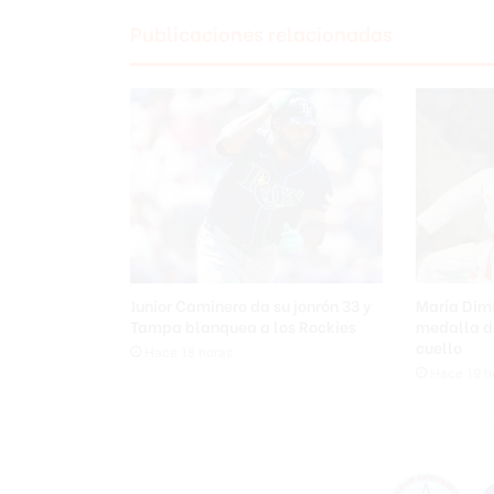
o
Publicaciones relacionadas
p
o
l
í
t
i
c
o
,
T
r
u
Junior Caminero da su jonrón 33 y
María Dimi
m
Tampa blanquea a los Rockies
medalla d
p
cuello
Hace 18 horas
a
Hace 19 h
n
u
n
c
i