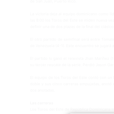
de San Juan, Puerto Rico.
La victoria deja al equipo dominicano como lí
las 8:00 los Toros del Este se miden nueva ve
definir una de dos plazas de la final del clásic
El otro partido de semifinal será entre Tomat
de Venezuela (4-1). Este encuentro se jugará a 
El partido lo ganó el relevista Jhan Maríñez 
su tercer rescate de la serie. Perdió Jason Gar
El equipo de los Toros del Este contó con un
doble y sus cinco carreras empujadas, anotó u
dos anotadas.
Las carreras
Los Toros del Este de República Dominicana ma