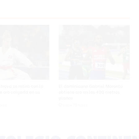
l
a
c
a
l
m
a
y
a
e
v
i
t
trova se retira con la
El dominicano Gabriel Moronta
a
e oro colgada en su
obtiene oro en los 400 metros
r
planos
p
oras
Hace 19 horas
á
n
i
c
o