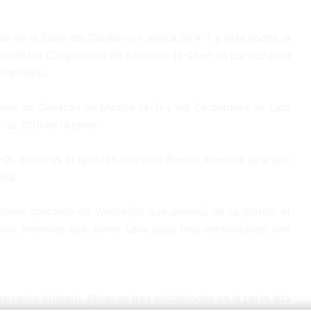
der de la Serie del Caribe con marca de 4-1 y esta noche, a
z ante los Cangrejeros de Santurce (3-2) en un partido para
o caribeño.
eros de Culiacán de México (4-1) y los Cardenales de Lara
las 2:30 de la tarde.
(1-0), mientras el también relevista Ramón Ramírez se anotó
cía.
 bateo oportuno de Valdespín, que además de su jonrón, el
na, mientras que Junior Lake pegó tres indiscutibles, con
rcaron primero. Hicieron tres anotaciones en la parte alta