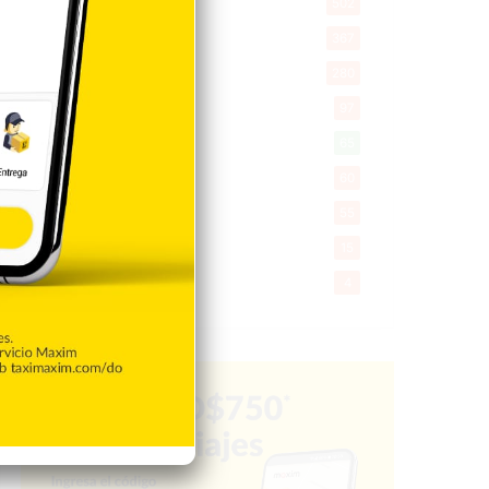
Salud
502
Saludable
367
Mi Espacio
280
Encuestas
97
Tecnologia
65
Desde la matica
60
Policiales 56
55
Curiosidades
15
Gente056
4