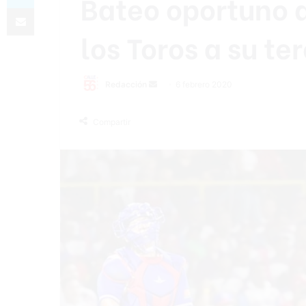
Bateo oportuno d
Compartir por correo electrónico
los Toros a su te
Redacción
S
6 febrero 2020
e
n
Compartir
d
a
n
e
m
a
i
l