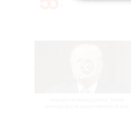
A
b
s
u
e
l
t
o
e
Absuelto en juicio político, Trump
n
anuncia que el jueves hablará al país
j
u
i
c
i