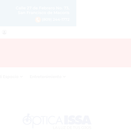
agram
RSS
Acceso
i Espacio
Entretenimiento