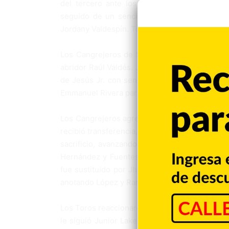
del tercero ante los envíos del derecho J
seguido de un sencillo de Junior Lake y cu
Jordany Valdespín. Toros 3, Cangrejeros 0.
Los Cangrejeros de Santurse de Puerto Rico r
abridor Raúl Valdés. Jack López abrió la entr
de Jesús Jr. con sendos elevados, otorgó bas
Emmanuel Rivera para que anotara desde la in
Los Cangrejeros agregaron otras tres en el ci
recibió transferencia, le siguió Rey Fuentes c
sacrificio, avanzando Hernández a tercera y 
Hernández y Fuentes fue puesto out en la gom
fue sustituido por Jhan Maríñez, quien golpeó
anotando López y Ramos. Cangrejeros 4, Toro
Los Toros reaccionaron con otras dos en el qu
le siguió Junior Lake con hit al left y Jorda