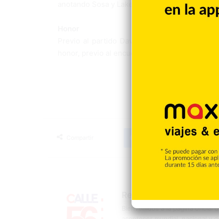
anotando Sosa y Lake. Toros 5, Cangrejeros 4. 
Honor
Previo al partido David Ortiz y el artista Oz
honor, previo al encuentro.
Facebook
X
LinkedIn
Tumblr
Compartir
Redacción
Bienvenidos a la página oficial 
acontecer mundial, nacional y d