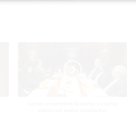
L
l
a
m
a
n
a
m
a
Llaman a mantener la calma y a evitar
n
pánico por nuevo coronavirus
t
e
n
e
r