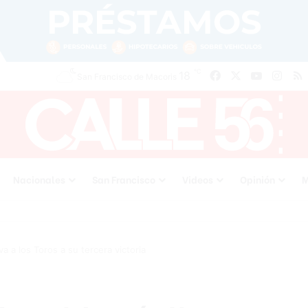
℃
18
Facebook
X
YouTube
Inst
San Francisco de Macoris
Nacionales
San Francisco
Videos
Opinión
M
a a los Toros a su tercera victoria