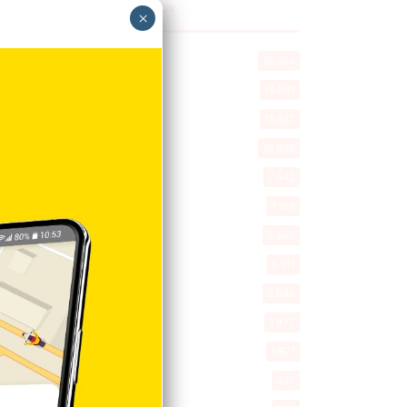
Explorar categorias
×
Destacada
16.354
Nacionales
14.561
Deportes
11.487
Internacionales
10.839
Tu Ciudad
7.542
Cibao
7.105
Política
5.596
Entretenimiento
5.511
New York
2.648
Opinión
1.877
Videos
1.871
Economía
925