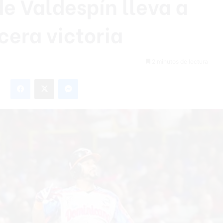
e Valdespín lleva a
rcera victoria
2 minutos de lectura
Facebook
X
Messenger