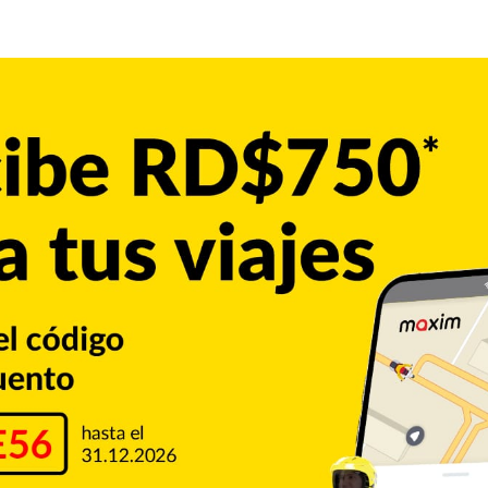
ason García. Todo comenzó con un boleto a Rubén Sosa,
adrangular por encima de la verja del bosque derecho de
eaccionaron con una en la parte baja del tercero ante el
ada con doble al left, después dominó a Henry Ramos e Iván
e por bolas a David Vidal y vino un sencillo empujador de
termedia López. Toros 3, Cangrejeros 1.
erre del cuarto ante los pitcheos de Valdés. Jan Hernández
on sencillo al central, Jonathan Morales ejecutó un toque de
Fuentes a segunda. Jack López conectó sencillo, anotando
a. Henry Ramos consiguió indiscutible. El pitcher Valdés
 a Iván de Jesús Jr, David Vidal peg{o sencillo por el box,
s 3.
into con García en el montículo. Rubén Sosa recibió boleto,
ny Valdespín pegó doble contra la verja del bosque derecho,