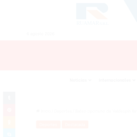
6 agosto 2026
Noticias
Internacionales
Tumblr
Pinterest
Inicio
/
Deportes
/
Bateo oportuno de Valdespín llev
Odnoklassniki
Deportes
Destacada
Skype