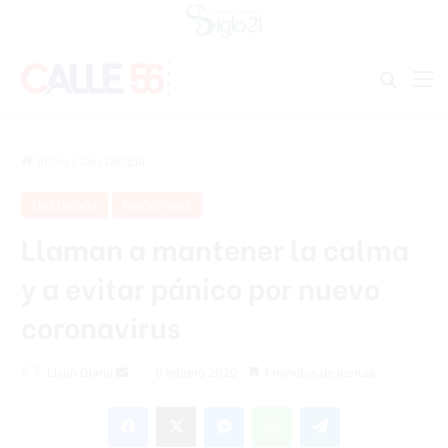
Buscar
M
Inicio
/
Destacada
Destacada
Nacionales
Llaman a mantener la calma
y a evitar pánico por nuevo
coronavirus
Listin Diario
S
6 febrero 2020
4 minutos de lectura
e
Facebook
X
Messenger
WhatsApp
Telegram
n
d