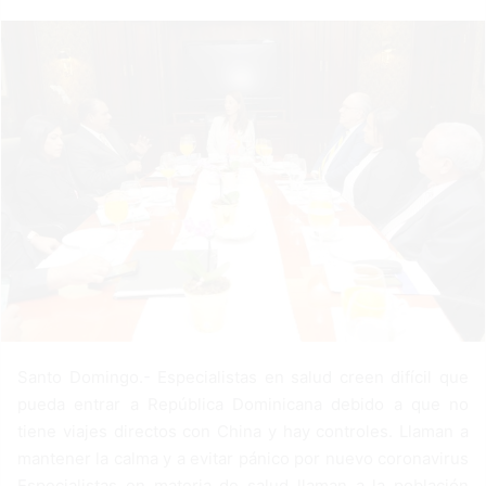
a
n
e
m
a
i
l
Santo Domingo.- Especialistas en salud creen difícil que
pueda entrar a República Dominicana debido a que no
tiene viajes directos con China y hay controles. Llaman a
mantener la calma y a evitar pánico por nuevo coronavirus
Especialistas en materia de salud llaman a la población