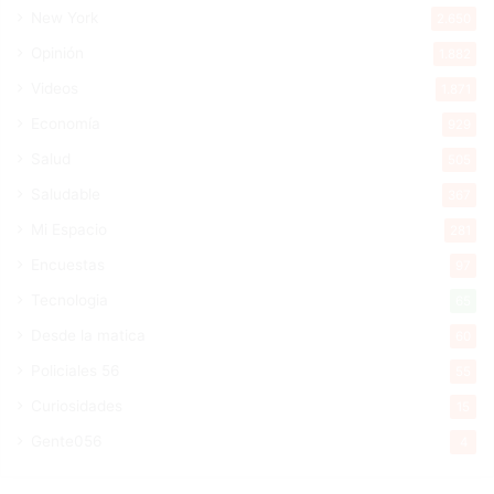
New York
2.650
Opinión
1.882
Videos
1.871
Economía
929
Salud
505
Saludable
367
Mi Espacio
281
Encuestas
97
Tecnologia
65
Desde la matica
60
Policiales 56
55
Curiosidades
15
Gente056
4