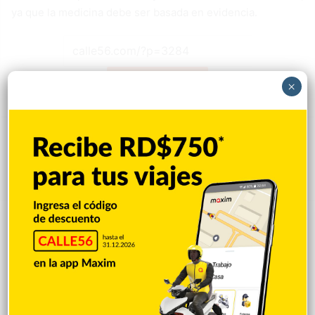
ya que la medicina debe ser basada en evidencia.
Copiar enlace
×
Facebook
X
LinkedIn
Tumblr
Pinterest
Reddit
VKontakte
Odnoklassniki
Pocket
Skype
Compartir por correo electrónico
Imprimir
Publicaciones relacionadas