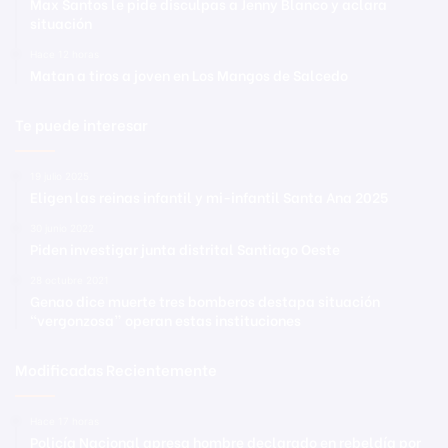
Max Santos le pide disculpas a Jenny Blanco y aclara
situación
Hace 12 horas
Matan a tiros a joven en Los Mangos de Salcedo
Te puede interesar
19 julio 2025
Eligen las reinas infantil y mi-infantil Santa Ana 2025
30 junio 2022
Piden investigar junta distrital Santiago Oeste
28 octubre 2021
Genao dice muerte tres bomberos destapa situación
“vergonzosa” operan estas instituciones
Modificadas Recientemente
Hace 17 horas
Policía Nacional apresa hombre declarado en rebeldía por