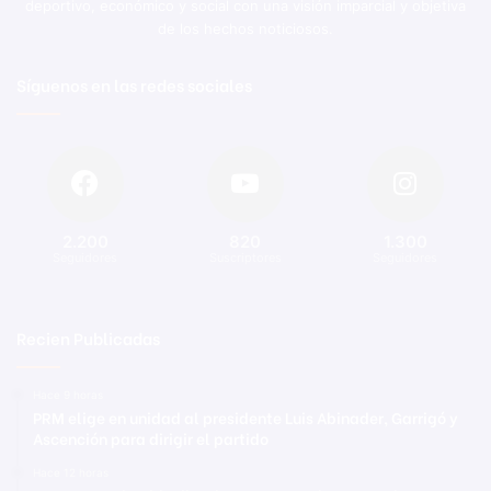
deportivo, económico y social con una visión imparcial y objetiva
de los hechos noticiosos.
Síguenos en las redes sociales
2.200
820
1.300
Seguidores
Suscriptores
Seguidores
Recien Publicadas
Hace 9 horas
PRM elige en unidad al presidente Luis Abinader, Garrigó y
Ascención para dirigir el partido
Hace 12 horas