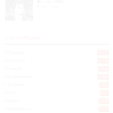
blanco y triunfa
Hace 17 horas
Explorar categorias
Destacada
16.373
Nacionales
14.579
Deportes
11.506
Internacionales
10.860
Tu Ciudad
7.554
Cibao
7.117
Política
5.606
Entretenimiento
5.520