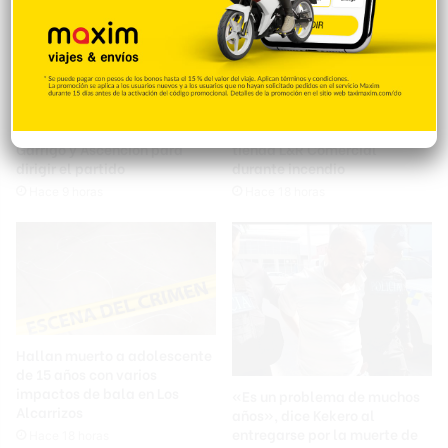
PRM elige en unidad al
Dictan medida de coerción
presidente Luis Abinader,
contra acusado de robo en la
Garrigó y Ascención para
tienda L&R Comercial
dirigir el partido
durante incendio
Hace 9 horas
Hace 18 horas
Hallan muerto a adolescente
de 15 años con varios
impactos de bala en Los
«Es un problema de muchos
Alcarrizos
años», dice Kekero al
entregarse por la muerte de
Hace 18 horas