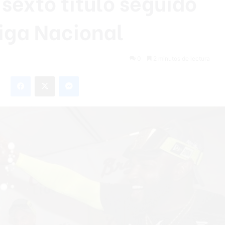
sexto título seguido
Liga Nacional
0
2 minutos de lectura
Facebook
X
Messenger