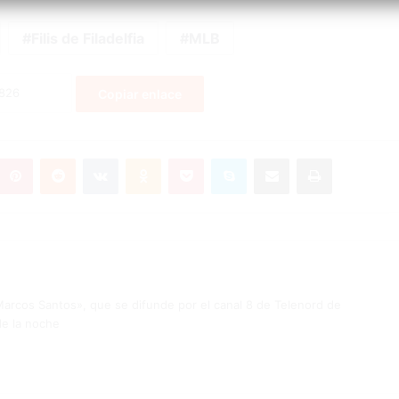
Filis de Filadelfia
MLB
Copiar enlace
umblr
Pinterest
Reddit
VKontakte
Odnoklassniki
Pocket
Skype
Compartir por correo electrónico
Imprimir
rcos Santos», que se difunde por el canal 8 de Telenord de
de la noche