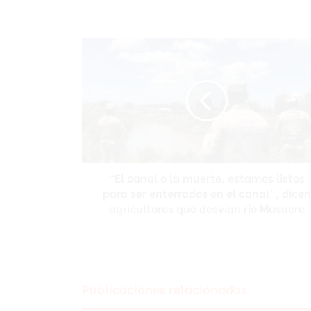
“El
canal
o
la
muerte,
estamos
listos
para
ser
“El canal o la muerte, estamos listos
enterrados
en
para ser enterrados en el canal”, dicen
el
agricultores que desvían río Masacre
canal”,
dicen
agricultores
que
desvían
Publicaciones relacionadas
río
Masacre