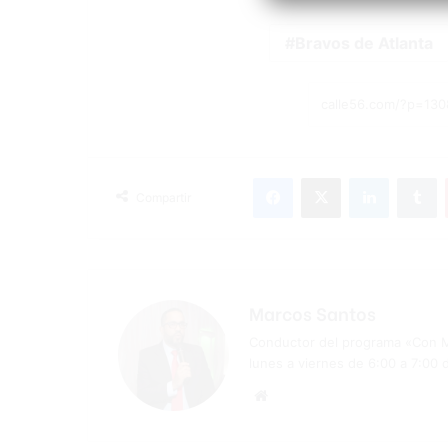
Bravos de Atlanta
Facebook
X
LinkedIn
T
Compartir
Marcos Santos
Conductor del programa «Con Ma
lunes a viernes de 6:00 a 7:00 
Sitio
web