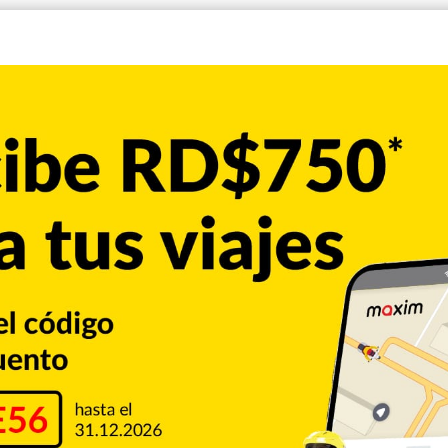
ager Brian Snitker.
pasaba la mano por su cabello para secarse la cerveza, y la
periencia por nada.
sta época del año.
egos, la segunda menor cantidad que ha requerido para
onales, un récord que supera por dos los obtenidos por los
a York.
 de la división en una costumbre septembrina desde la
osante de talento como para obtener lo que sería su tercer
 desde Milwaukee en 1966.