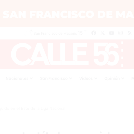
℃
Facebook
X
YouTube
Inst
15
San Francisco de Macoris
Nacionales
San Francisco
Videos
Opinión
M
uido en el Este de la Liga Nacional