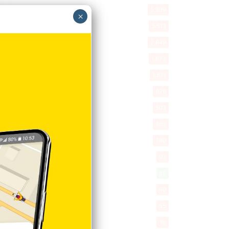
Política
5.599
×
Entretenimiento
5.513
New York
2.649
Opinión
1.877
Videos
1.871
Economía
926
Salud
503
Saludable
367
Mi Espacio
280
Encuestas
97
Tecnologia
65
Desde la matica
60
Policiales 56
55
Curiosidades
15