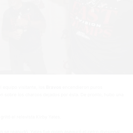
 equipo visitante, los
Bravos
encendieron puros
n sobre los charcos dejados por ésta. De pronto, hubo una
gritó el relevista Kirby Yates.
n se reanudó. Yates fue quien aseguró el cetro divisional,