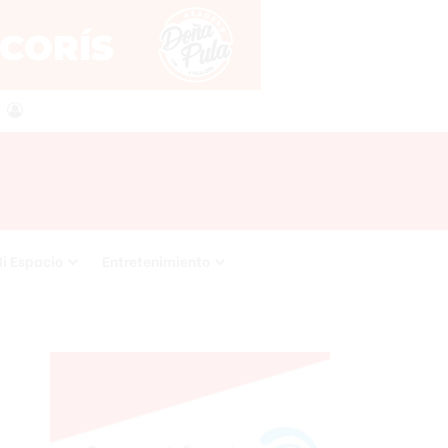
agram
RSS
Acceso
i Espacio
Entretenimiento