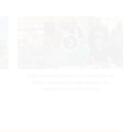
Falpo
ratifica
llamado
a
huelga
por
48
horas;
rechaza
Falpo ratifica llamado a huelga por 48
ley
que
horas; rechaza ley que exonera de
exonera
impuestos a yates de lujo
de
impuestos
a
yates
de
lujo