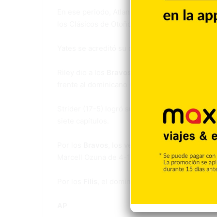
En ese periodo, Atlanta ganó 11 cetros consecu
los Clásicos de Otoño de 1995 y 2021.
Yates se acreditó su quinto salvamento.
Riley dio a los
Bravos
todas las carreras que n
frente al dominicano Christopher Sánchez (2-4)
Strider (17-5) logró su quinto triunfo en seis a
siete capítulos.
Por los
Bravos
, los venezolanos Acuña de 5-3
Marcell Ozuna de 4-1 con una anotada.
Por los
Filis
, el dominicano Johan Rojas de 3-0
AP