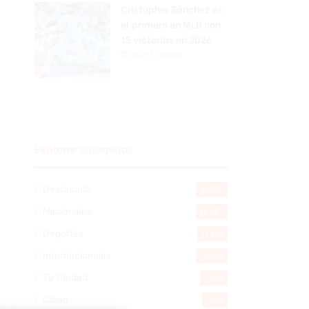
Cristopher Sánchez es
el primero en MLB con
15 victorias en 2026
Hace 22 horas
Explorar categorias
Destacada
16.360
Nacionales
14.567
Deportes
11.494
Internacionales
10.846
Tu Ciudad
7.546
Cibao
7.109