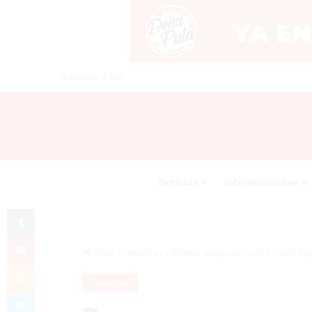
8 agosto 2026
Noticias
Internacionales
Tumblr
Pinterest
Inicio
/
Deportes
/
Bravos aseguran sexto título seg
Odnoklassniki
Deportes
Skype