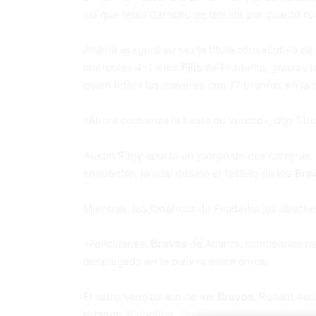
así que tenía derecho de decidir por cuánto con
Atlanta aseguró su sexto título consecutivo de 
miércoles 4-1 a los
Filis
de Filadelfia, gracias
quien lidera las mayores con 17 triunfos en la
«Ahora comienza la fiesta de verdad», dijo Stri
Austin Riley aportó un jonrón de dos carreras
encuentro, lo cual desató el festejo de los
Bra
Mientras, los fanáticos de Filadelfia los abuch
«Felicidades,
Bravos
de Atlanta, campeones del
desplegado en la pizarra electrónica.
El astro venezolano de los
Bravos
, Ronald Acu
retando al público.