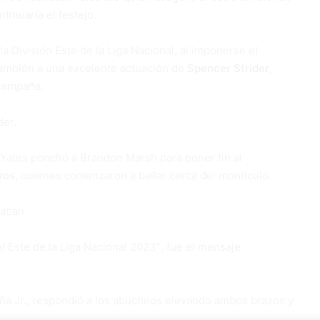
tinuaría el festejo.
la División Este de la Liga Nacional, al imponerse el
 también a una excelente actuación de
Spencer Strider
,
 campaña.
der.
. Yates ponchó a Brandon Marsh para poner fin al
vos
, quienes comenzaron a bailar cerca del montículo.
eaban.
 Este de la Liga Nacional 2023″, fue el mensaje
ña Jr., respondió a los abucheos elevando ambos brazos y