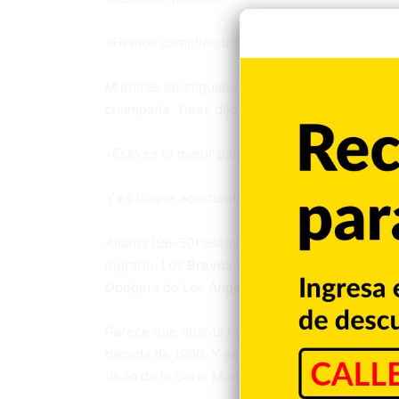
«Hemos cumplido un objetivo», comentó el man
Mientras atestiguaba las muestras de júbilo y 
champaña, Yates dijo que no cambiaría esta ex
«Esto es lo mejor para un beisbolista», dijo.
Y es lo que acostumbran hacer los
Bravos
en e
Atlanta (96-50) aseguró el banderín en 146 ju
lograrlo. Los
Bravos
acumulan 26 títulos divisi
Dodgers de Los Ángeles y los Yanquis de Nuev
Parece que Atlanta ha convertido la conquista
década de 1990. Y este año, el equipo luce reb
título de la Serie Mundial desde que se mudó