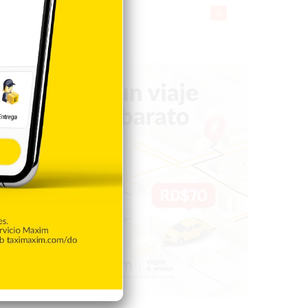
Gente056
4