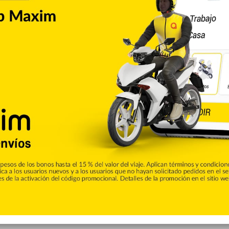
tivos del Este de la Nacional entre 1995 y 2005, así como
ecesitaban, al conectar su 35to jonrón en la campaña,
, en el primer inning.
perturas, al permitir una carrera y cuatro inatrapables en
 con una anotada, Orlando Arcia de 4-0. El dominicano
.