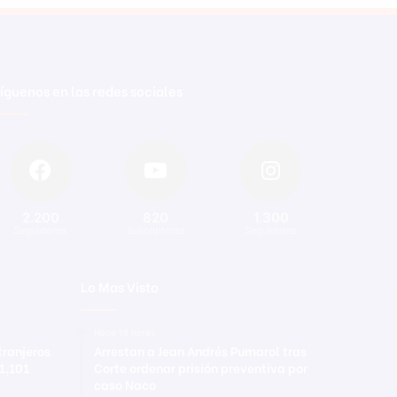
íguenos en las redes sociales
2.200
820
1.300
Seguidores
Suscriptores
Seguidores
Lo Mas Visto
Hace 16 horas
tranjeros
Arrestan a Jean Andrés Pumarol tras
 1,101
Corte ordenar prisión preventiva por
caso Naco