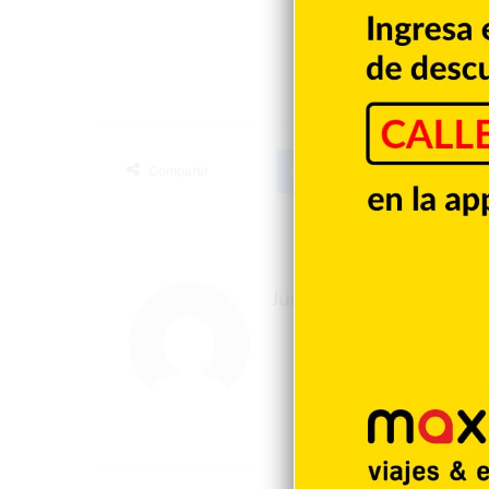
Torme
Facebook
X
LinkedIn
T
Compartir
Justin Santos