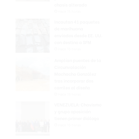
chasis alterado
Hace 15 horas
Incautan 41 paquetes
de marihuana
enviados desde EE. UU.
con destino a SFM
Hace 15 horas
Amplían puentes de la
Circunvalación
Machacho González
tras incorporar dos
carriles al diseño
Hace 15 horas
VENEZUELA: Chavismo
y grupo oposición
tienen primer diálogo
Hace 15 horas