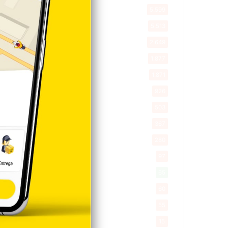
Política
5.599
Entretenimiento
5.513
New York
2.649
Opinión
1.877
Videos
1.871
Economía
926
Salud
503
Saludable
367
Mi Espacio
280
Encuestas
97
Tecnologia
65
Desde la matica
60
Policiales 56
55
Curiosidades
15