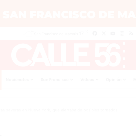
℃
Facebook
X
YouTube
Inst
R
17
San Francisco de Macoris
Nacionales
San Francisco
Videos
Opinión
M
as severas en Nueva York, que alertaba de posibles tornados