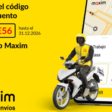
nta
Tornados
Copiar enlace
umblr
Pinterest
Reddit
VKontakte
Odnoklassniki
Pocket
Skype
Compartir por correo electrónico
Imprimir