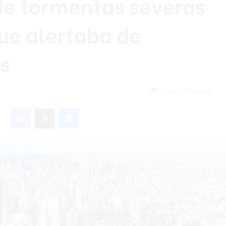
de tormentas severas
ue alertaba de
s
1 minuto de lectura
Facebook
X
Messenger