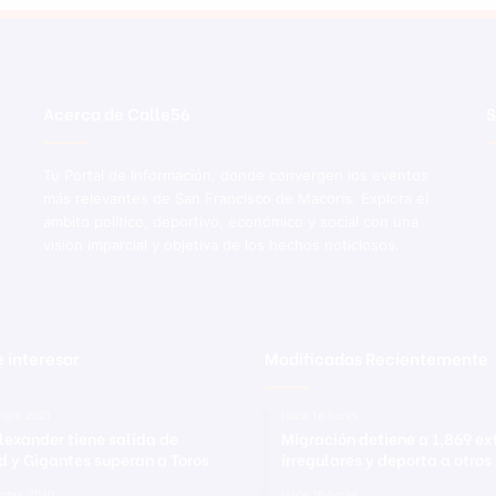
Acerca de Calle56
S
Tu Portal de Información, donde convergen los eventos
más relevantes de San Francisco de Macorís. Explora el
ámbito político, deportivo, económico y social con una
visión imparcial y objetiva de los hechos noticiosos.
 interesar
Modificadas Recientemente
mbre 2021
Hace 16 horas
Alexander tiene salida de
Migración detiene a 1,869 ex
d y Gigantes superan a Toros
irregulares y deporta a otros
embre 2020
Hace 16 horas