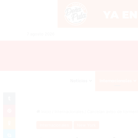
7 agosto 2026
Noticias
Internacionales
Tumblr
Pinterest
Inicio
/
Internacionales
/
Cancelan aviso de torment
Odnoklassniki
Internacionales
New York
Skype