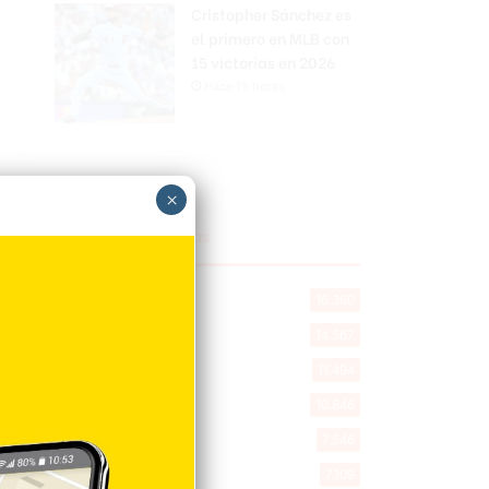
Cristopher Sánchez es
el primero en MLB con
15 victorias en 2026
Hace 15 horas
×
Explorar categorias
Destacada
16.360
Nacionales
14.567
Deportes
11.494
Internacionales
10.846
Tu Ciudad
7.546
Cibao
7.109