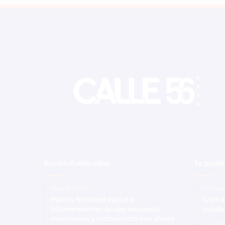
Recien Publicadas
Te puede
Hace 15 horas
20 novie
Policía Nacional ejecuta
Tyler 
allanamientos; ocupa escopeta,
calida
municiones y motocicleta con chasis
12 septi