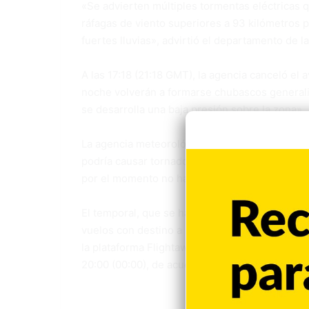
«Se advierten múltiples tormentas eléctricas 
ráfagas de viento superiores a 93 kilómetros 
fuertes lluvias», advirtió el departamento de 
A las 17:18 (21:18 GMT), la agencia canceló el 
noche volverán a formarse chubascos generaliz
se desarrolla una baja presión sobre la zona».
La agencia meteorológica había reportado pre
podría causar tornados aislados, inundacione
por el momento no ha habido reportes de ello
El temporal, que se ha extendido por la parte 
vuelos con destino a Estados Unidos o con sali
la plataforma Flightaware En estados como Con
20:00 (00:00), de acuerdo a la página web del