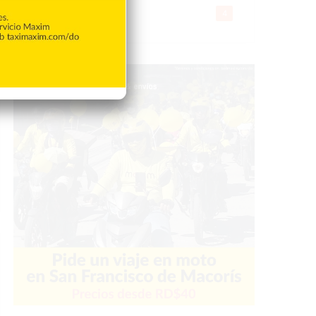
Gente056
4