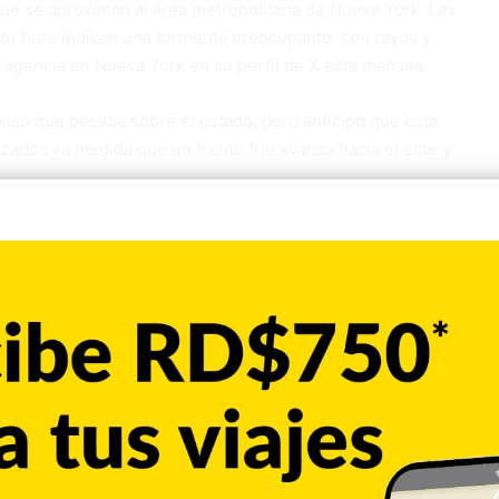
que se aproximan al área metropolitana de Nueva York. Las
por hora indican una tormenta preocupante, con rayos y
la agencia en Nueva York en su perfil de X esta mañana.
aviso que pesaba sobre el estado, pero anticipó que esta
ados «a medida que un frente frío avanza hacia el este y
viamente que el sistema de tormentas en Nueva York
s y granizo del tamaño de monedas de 25 centavos, pero
.
este del país, ha llevado a la cancelación de más de 300
da de este país y al retraso de más de 3.000 vuelos, según
necticut o Massachusetts se mantiene el aviso hasta las
 NWS.