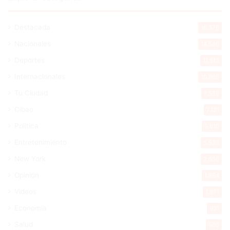
Destacada
16.378
Nacionales
14.586
Deportes
11.513
Internacionales
10.865
Tu Ciudad
7.555
Cibao
7.121
Política
5.610
Entretenimiento
5.523
New York
2.650
Opinión
1.884
Videos
1.871
Economía
931
Salud
505