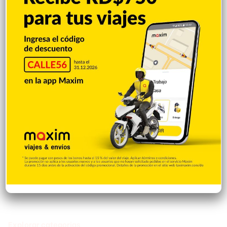
Matan a tiros a un hombre durante
protesta por vertedero en La Cuaba
Hace 4 horas
Encuentran mujer muerta en las aguas de
Playa Los Blancos, Barahona
Hace 4 horas
Stowers conecta 2 hits y remolca 2 pero
sale por molestia en triunfo de Marlins
12-3
Hace 4 horas
Explorar categorias