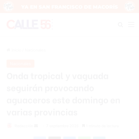
Buscar
M
Inicio
/
Nacionales
Nacionales
Onda tropical y vaguada
seguirán provocando
aguaceros este domingo en
varias provincias
Send
Redacción
7 septiembre 2025
1 minuto de lectura
an
Facebook
X
Messenger
WhatsApp
Telegram