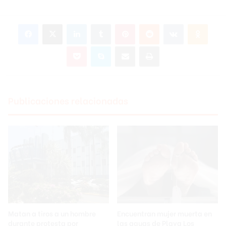
Facebook
X
LinkedIn
Tumblr
Pinterest
Reddit
VKontakte
Odnok
Pocket
Skype
Compartir por correo electrónico
Imprimir
Publicaciones relacionadas
Matan a tiros a un hombre
Encuentran mujer muerta en
durante protesta por
las aguas de Playa Los