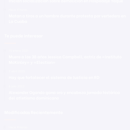
Inician socialización sobre demolición en Hospedaje Yaque
Hace 4 horas
Matan a tiros a un hombre durante protesta por vertedero en
La Cuaba
Te puede interesar
15 enero 2021
Muere a los 38 años Jessica Campbell, actriz de «Instituto
McKinley» y «Election»
2 abril 2025
Hay que fortalecer el sistema de Justicia en RD
6 julio 2023
Alexander Ogando gana oro y encabeza jornada histórica
del atletismo dominicano
Modificadas Recientemente
Hace 4 horas