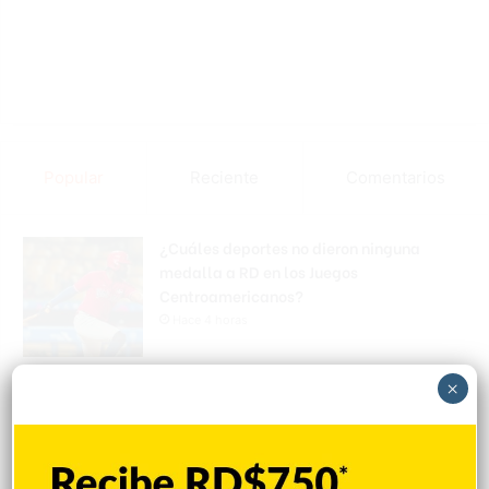
Popular
Reciente
Comentarios
¿Cuáles deportes no dieron ninguna
medalla a RD en los Juegos
Centroamericanos?
Hace 4 horas
Inician socialización sobre demolición en
×
Hospedaje Yaque
Hace 4 horas