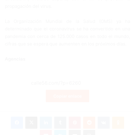
propagación del virus.
La Organización Mundial de la Salud (OMS) ya ha
determinado que el coronavirus se ha convertido en una
pandemia con cerca de 125.000 casos en todo el mundo,
cifras que se espera que aumenten en los próximos días.
Agencias
Copiar enlace
Facebook
X
LinkedIn
Tumblr
Pinterest
Reddit
VKontakte
Odnoklassniki
Pocket
Skype
Compartir por correo electrónico
Imprimir