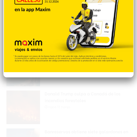
Padres denuncian alza precios de útiles
escolares en la RD
Hace 11 horas
Irán condiciona reapertura de Ormuz al fin
de amenazas EEUU
Hace 11 horas
Donald Trump culpa a Canadá de los
incendios forestales
Hace 11 horas
Banreservas obtiene siete galardones en