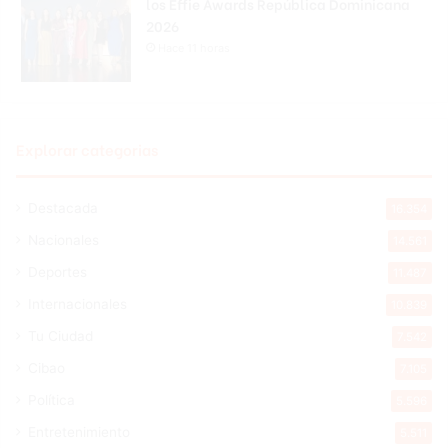
los Effie Awards República Dominicana
2026
Hace 11 horas
Explorar categorias
Destacada
16.354
Nacionales
14.561
Deportes
11.487
Internacionales
10.839
Tu Ciudad
7.542
Cibao
7.105
Política
5.596
Entretenimiento
5.511