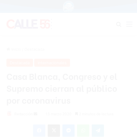
Buscar
M
Inicio
/
Destacada
Destacada
Internacionales
Casa Blanca, Congreso y el
Supremo cierran al público
por coronavirus
Redacción
S
13 marzo 2020
2 minutos de lectura
e
Facebook
X
Messenger
WhatsApp
Telegram
n
d