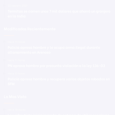
22 febrero 2021
Termitas se comen unos 7 mil dolares que ahorró un granjero
en la India
Modificadas Recientemente
Hace 11 horas
Policía apresa hombre y le ocupa arma ilegal durante
allanamiento en Arenoso
Hace 11 horas
PN apresa hombre por presunta violación a la ley 136-03
Hace 11 horas
Policía apresa hombre y recupera varios objetos robados en
SFM
Lo Mas Visto
Hace 16 horas
Leyvi Bautista inicia jornada de entrega de útiles escolares