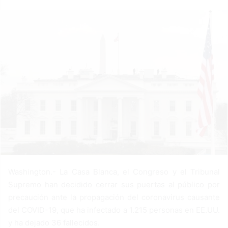
a
n
e
m
a
i
l
Washington.- La Casa Blanca, el Congreso y el Tribunal
Supremo han decidido cerrar sus puertas al público por
precaución ante la propagación del coronavirus causante
del COVID-19, que ha infectado a 1.215 personas en EE.UU.
y ha dejado 36 fallecidos.