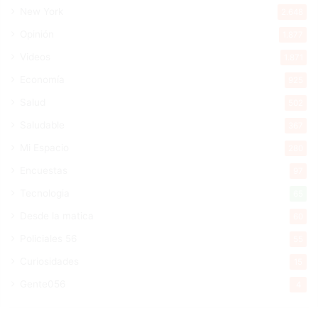
New York
2.648
Opinión
1.877
Videos
1.871
Economía
925
Salud
502
Saludable
367
Mi Espacio
280
Encuestas
97
Tecnologia
65
Desde la matica
60
Policiales 56
55
Curiosidades
15
Gente056
4