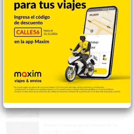
Mejía defiende consenso PRM para
escoger secretario general
Hace 6 horas
Padres denuncian alza precios de útiles
escolares en la RD
Hace 6 horas
Irán condiciona reapertura de Ormuz al fin
de amenazas EEUU
Hace 7 horas
Donald Trump culpa a Canadá de los
incendios forestales