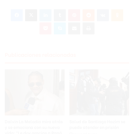
Facebook
X
LinkedIn
Tumblr
Pinterest
Reddit
VKontakte
Odnoklassniki
Pocket
Skype
Compartir por correo electrónico
Imprimir
Publicaciones relacionadas
Dalvin La Melodía mira atrás
Salud de Santiago Hazim se
y se emociona con su nueva
puede atender en prisión
vida: “Le doy gracias a Papá