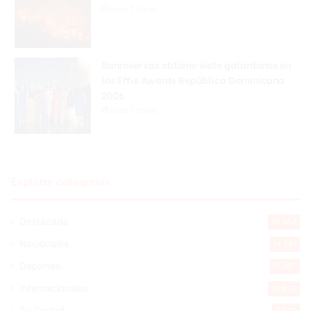
Hace 7 horas
Banreservas obtiene siete galardones en
los Effie Awards República Dominicana
2026
Hace 7 horas
Explorar categorias
Destacada
16.354
Nacionales
14.561
Deportes
11.487
Internacionales
10.839
Tu Ciudad
7.542