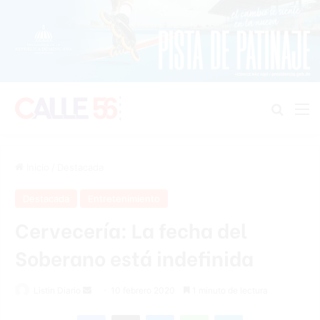
Buscar
M
Inicio
/
Destacada
Destacada
Entretenimiento
Cervecería: La fecha del
Soberano está indefinida
Listin Diario
S
10 febrero 2020
1 minuto de lectura
e
Facebook
X
Messenger
WhatsApp
Telegram