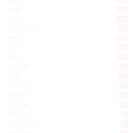
Cibao
7.105
Política
5.596
Entretenimiento
5.511
New York
2.648
Opinión
1.877
Videos
1.871
Economía
925
Salud
502
Saludable
367
Mi Espacio
280
Encuestas
97
Tecnologia
65
Desde la matica
60
Policiales 56
55