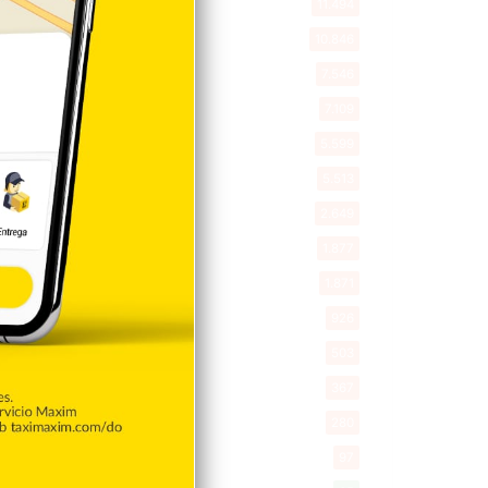
Deportes
11.494
Internacionales
10.846
Tu Ciudad
7.546
Cibao
7.109
Política
5.599
Entretenimiento
5.513
New York
2.649
Opinión
1.877
Videos
1.871
Economía
926
Salud
503
Saludable
367
Mi Espacio
280
Encuestas
97