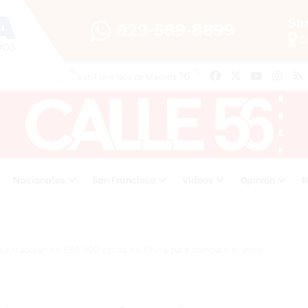
℃
16
Facebook
X
YouTube
Inst
San Francisco de Macoris
Nacionales
San Francisco
Videos
Opinión
M
es trabajan en 650,000 zonas de China para combatir el virus