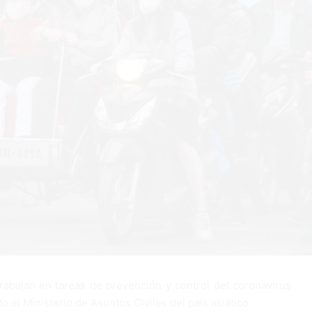
rabajan en tareas de prevención y control del coronavirus
el Ministerio de Asuntos Civiles del país asiático.