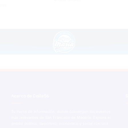
s
oras
t
á
i
n
d
e
f
i
n
i
d
a
Acerca de Calle56
S
Tu Portal de Información, donde convergen los eventos
más relevantes de San Francisco de Macorís. Explora el
ámbito político, deportivo, económico y social con una