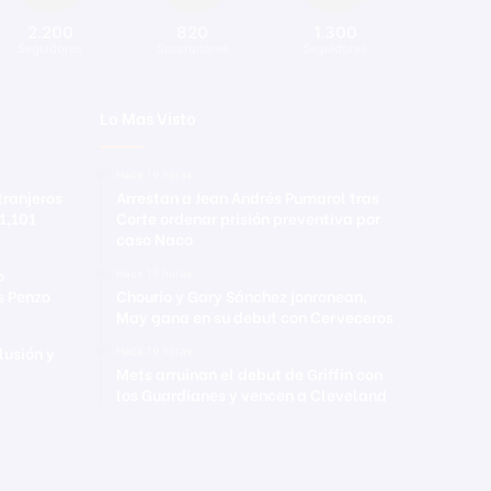
2.200
820
1.300
Seguidores
Suscriptores
Seguidores
Lo Mas Visto
Hace 19 horas
tranjeros
Arrestan a Jean Andrés Pumarol tras
 1,101
Corte ordenar prisión preventiva por
caso Naco
o
Hace 19 horas
s Penzo
Chourio y Gary Sánchez jonronean,
May gana en su debut con Cerveceros
lusión y
Hace 19 horas
Mets arruinan el debut de Griffin con
los Guardianes y vencen a Cleveland