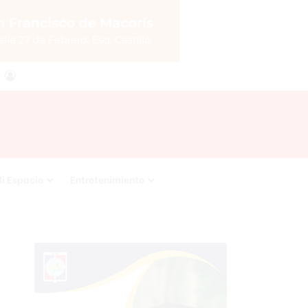
agram
RSS
Acceso
i Espacio
Entretenimiento