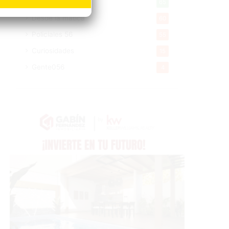
Tecnologia
65
Desde la matica
60
Policiales 56
55
Curiosidades
15
Gente056
4