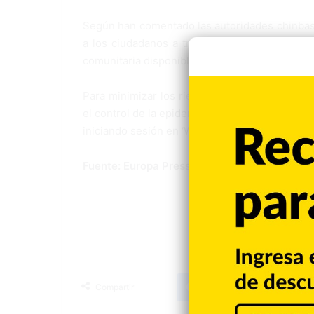
Según han comentado las autoridades chinbas,
a los ciudadanos a través de llamadas telefón
comunitaria disponibles.
Para minimizar los riesgos de infección cruza
el control de la epidemia en algunas comunida
iniciando sesión en ‘WeChat’, en lugar de utili
Fuente: Europa Press
Facebook
X
LinkedIn
Tumblr
Compartir