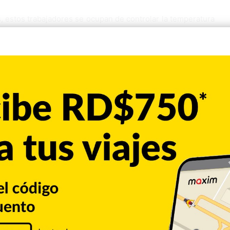
 estos trabajadores se ocupan de controlar la temperatura
icas, las redes sociales o las plataformas de información
da por el contacto cercano, la información relacionada con
des se registra en tiempo real escaneando un código ‘QR’ o
zar los métodos tradicionales de registro en papel.
Copiar enlace
Pinterest
Reddit
VKontakte
Odnoklassniki
Pocket
Skype
Compartir por correo electrónico
Imprimir