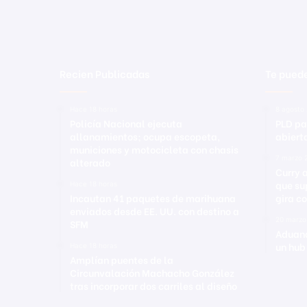
S
P
M
Recien Publicadas
Te puede
Hace 18 horas
8 agosto
Policía Nacional ejecuta
PLD pa
allanamientos; ocupa escopeta,
abiert
municiones y motocicleta con chasis
7 marzo 
alterado
Curry 
que su
Hace 18 horas
Incautan 41 paquetes de marihuana
gira co
enviados desde EE. UU. con destino a
20 marzo
SFM
Aduana
un hub
Hace 18 horas
Amplían puentes de la
Circunvalación Machacho González
tras incorporar dos carriles al diseño