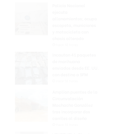
Policía Nacional
ejecuta
allanamientos; ocupa
escopeta, municiones
y motocicleta con
chasis alterado
Hace 18 horas
Incautan 41 paquetes
de marihuana
enviados desde EE. UU.
con destino a SFM
Hace 18 horas
Amplían puentes de la
Circunvalación
Machacho González
tras incorporar dos
carriles al diseño
Hace 18 horas