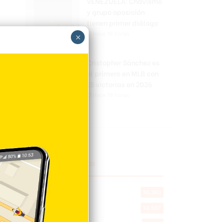
VENEZUELA: Chavismo
y grupo oposición
tienen primer diálogo
Hace 18 horas
×
Cristopher Sánchez es
el primero en MLB con
15 victorias en 2026
Hace 19 horas
Explorar categorias
Destacada
16.360
Nacionales
14.567