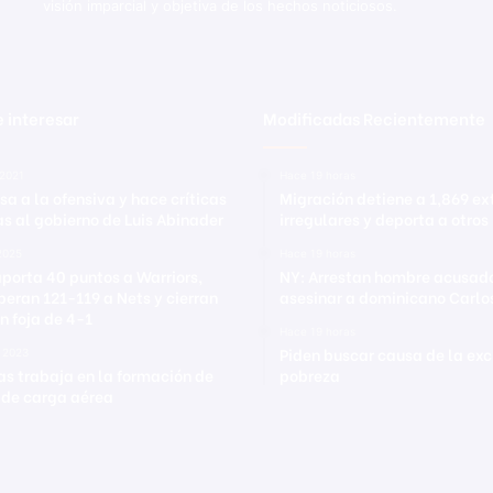
visión imparcial y objetiva de los hechos noticiosos.
 interesar
Modificadas Recientemente
 2021
Hace 19 horas
sa a la ofensiva y hace críticas
Migración detiene a 1,869 ex
as al gobierno de Luis Abinader
irregulares y deporta a otros
2025
Hace 19 horas
aporta 40 puntos a Warriors,
NY: Arrestan hombre acusad
peran 121-119 a Nets y cierran
asesinar a dominicano Carlo
n foja de 4-1
Hace 19 horas
Piden buscar causa de la exc
 2023
s trabaja en la formación de
pobreza
 de carga aérea