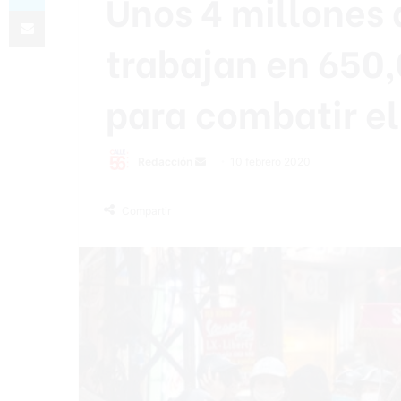
Unos 4 millones 
Compartir por correo electrónico
trabajan en 650
para combatir el
Redacción
S
10 febrero 2020
e
n
Compartir
d
a
n
e
m
a
i
l