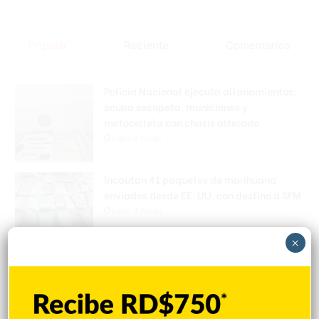
Popular
Reciente
Comentarios
Policía Nacional ejecuta allanamientos;
ocupa escopeta, municiones y
motocicleta con chasis alterado
Hace 3 horas
Incautan 41 paquetes de marihuana
enviados desde EE. UU. con destino a SFM
Hace 4 horas
×
Amplían puentes de la Circunvalación
Machacho González tras incorporar dos
carriles al diseño
Hace 4 horas