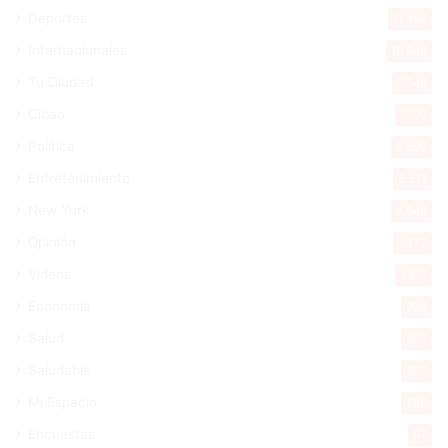
Deportes
11.494
Internacionales
10.846
Tu Ciudad
7.546
Cibao
7.109
Política
5.599
Entretenimiento
5.513
New York
2.649
Opinión
1.877
Videos
1.871
Economía
926
Salud
503
Saludable
367
Mi Espacio
280
Encuestas
97