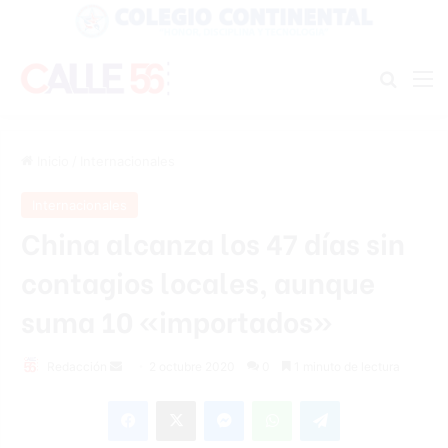
Buscar
M
Inicio
/
Internacionales
Internacionales
China alcanza los 47 días sin
contagios locales, aunque
suma 10 «importados»
Send
Redacción
2 octubre 2020
0
1 minuto de lectura
an
Facebook
X
Messenger
WhatsApp
Telegram
email