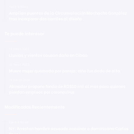
Hace 4 horas
Amplían puentes de la Circunvalación Machacho González
tras incorporar dos carriles al diseño
Te puede interesar
13 mayo 2022
Lluvias y vientos causan daño en Cibao
31 mayo 2023
Muere mujer quemada por pareja; niño fue dado de alta
18 marzo 2020
Abinader propone fondo de RD$10 mil al mes para quienes
pierdan empleos por coronavirus
Modificadas Recientemente
Hace 4 horas
NY: Arrestan hombre acusado asesinar a dominicano Carlos
Penzo