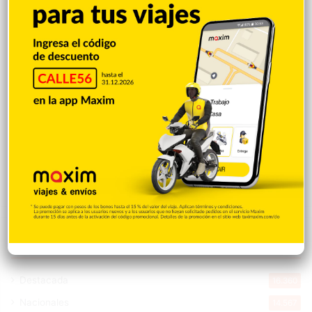
VENEZUELA: Chavismo y grupo oposición
tienen primer diálogo
Hace 4 horas
Cristopher Sánchez es el primero en MLB
con 15 victorias en 2026
Hace 4 horas
Explorar categorias
Destacada
16.360
Nacionales
14.567