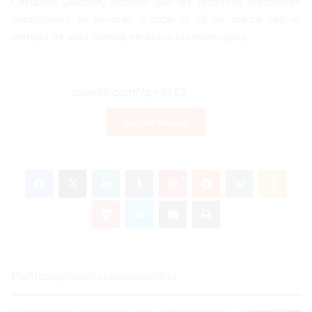
Castaños Guzmán, informó que las próximas elecciones
municipales se llevarán a cabo el 15 de marzo con el
método de voto manual en todos los municipios.
Copiar enlace
Facebook
X
LinkedIn
Tumblr
Pinterest
Reddit
VKontakte
Odnoklassniki
Pocket
Skype
Compartir por correo electrónico
Imprimir
Publicaciones relacionadas