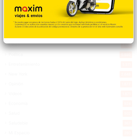
Nacionales
14.558
Deportes
11.487
Internacionales
10.837
Tu Ciudad
7.538
Cibao
7.105
Política
5.595
Entretenimiento
5.511
New York
2.648
Opinión
1.877
Videos
1.871
Economía
924
Salud
502
Saludable
367
Mi Espacio
280