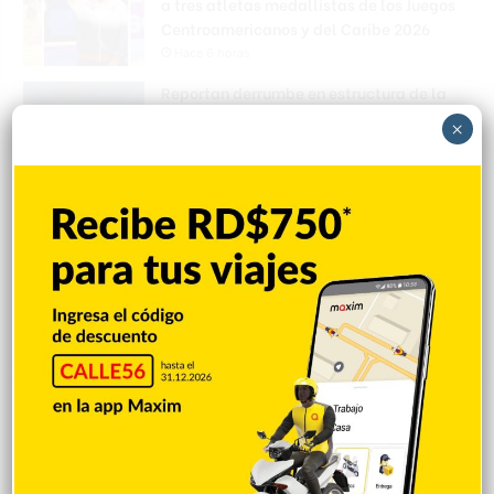
a tres atletas medallistas de los Juegos
Centroamericanos y del Caribe 2026
Hace 6 horas
Reportan derrumbe en estructura de la
avenida Circunvalación de SFM
×
Hace 6 horas
Alcalde Alex Díaz Paulino gestiona
entrega de solar para el medallista
Jhonnathan Elysse Martínez, quien
construirá una vivienda para su madre
Hace 6 horas
Explorar categorias
Destacada
16.354