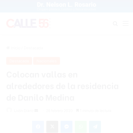
Buscar
M
Inicio
/
Destacada
Destacada
Nacionales
Colocan vallas en
alrededores de la residencia
de Danilo Medina
Listin Diario
S
26 febrero 2020
1 minuto de lectura
e
Facebook
X
Messenger
WhatsApp
Telegram
n
d