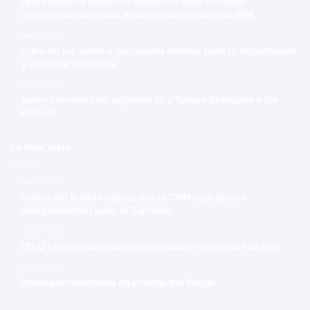
Ayuntamiento mantiene operativo para eliminar
contaminación visual en distintos sectores de SFM
Hace 7 horas
Cuba da luz verde a las nuevas normas para la importación
y venta de vehículos
Hace 7 horas
Junior Caminero da su jonrón 33 y Tampa blanquea a los
Rockies
Lo Mas Visto
Hace 7 horas
Fuerza del Pueblo espera que el CNM elija jueces
independientes para la Suprema
Hace 7 horas
EEUU levanta sanciones a entidades y empresas de Irán
Hace 7 horas
Preocupan incendios en entorno del Yaque