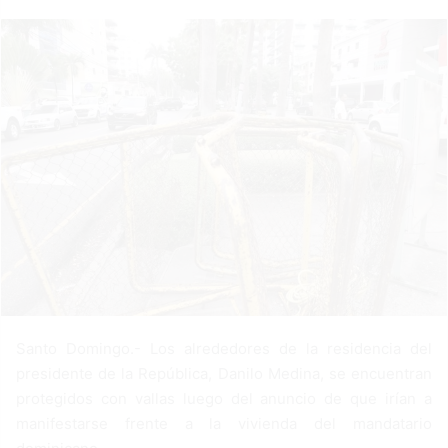
a
n
e
m
a
i
l
Santo Domingo.- Los alrededores de la residencia del
presidente de la República, Danilo Medina, se encuentran
protegidos con vallas luego del anuncio de que irían a
manifestarse frente a la vivienda del mandatario