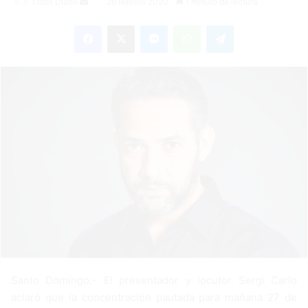
Listin Diario
S
26 febrero 2020
1 minuto de lectura
e
Facebook
X
Messenger
WhatsApp
Telegram
n
d
a
n
e
m
a
i
l
Santo Domingo.- El presentador y locutor Sergi Carlo
aclaró que la concentración pautada para mañana 27 de