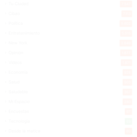
Tu Ciudad
7.547
Cibao
7.113
Política
5.602
Entretenimiento
5.515
New York
2.649
Opinión
1.877
Videos
1.871
Economía
928
Salud
503
Saludable
367
Mi Espacio
280
Encuestas
97
Tecnologia
65
Desde la matica
60