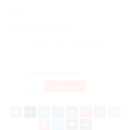
A post shared by Sergio Carlo (@sergiocarlo)
Copiar enlace
Facebook
X
LinkedIn
Tumblr
Pinterest
Reddit
VKontakte
Odnoklassniki
Pocket
Skype
Compartir por correo electrónico
Imprimir