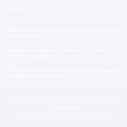
Lo Mas Visto
Hace 3 horas
Martínez conecta un grand slam y logra un récord personal
de 6 impulsadas
Hace 3 horas
Elly de la Cruz conecta su cuadrangular 19 en revés de
Cincinati ante los Nats
Hace 3 horas
ITBIS e ISR impulsan las recaudaciones de la DGII; superan
los RD$81,475 millones en julio
© Copyright 2026, Derechos Reservados | Orgullosamente
Francomacorisano
Sobre nosotros
Contacto
Política de privacidad