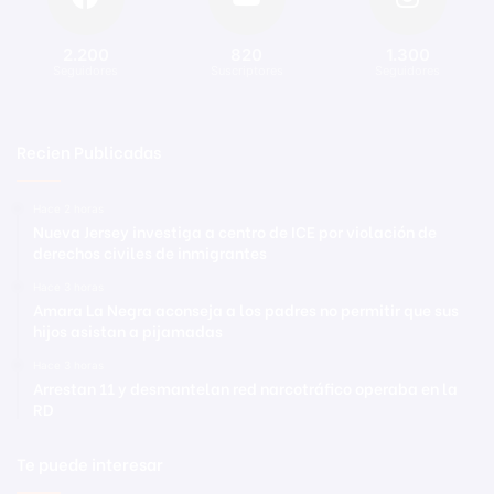
2.200
820
1.300
Seguidores
Suscriptores
Seguidores
Recien Publicadas
Hace 2 horas
Nueva Jersey investiga a centro de ICE por violación de
derechos civiles de inmigrantes
Hace 3 horas
Amara La Negra aconseja a los padres no permitir que sus
hijos asistan a pijamadas
Hace 3 horas
Arrestan 11 y desmantelan red narcotráfico operaba en la
RD
Te puede interesar