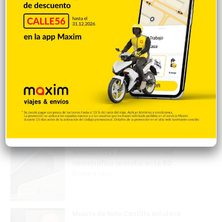
Nueva Jersey investiga a centro de ICE por
violación de derechos civiles de
inmigrantes
Hace 2 horas
Amara La Negra aconseja a los padres no
permitir que sus hijos asistan a
pijamadas
Hace 3 horas
Arrestan 11 y desmantelan red
narcotráfico operaba en la RD
Hace 3 horas
Muerte de Niño Castillo enlutece