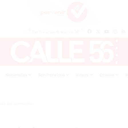
℃
16
Facebook
X
YouTube
Inst
San Francisco de Macoris
Nacionales
San Francisco
Videos
Opinión
M
cto del coronavirus