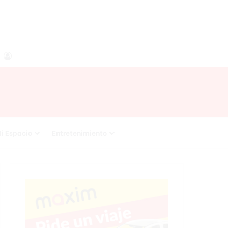
agram
RSS
Acceso
i Espacio
Entretenimiento