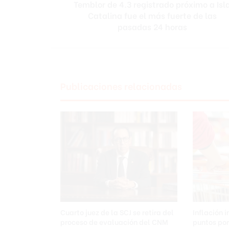
Temblor de 4.3 registrado próximo a Isl
4
Catalina fue el más fuerte de las
.
3
pasadas 24 horas
r
e
g
i
s
Publicaciones relacionadas
t
r
a
d
o
p
r
ó
x
i
m
o
Cuarto juez de la SCJ se retira del
Inflación 
a
proceso de evaluación del CNM
puntos por
I