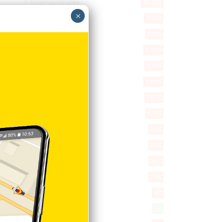
Internacionales
10.843
×
Tu Ciudad
7.543
Cibao
7.108
Política
5.599
Entretenimiento
5.513
New York
2.648
Opinión
1.877
Videos
1.871
Economía
926
Salud
503
Saludable
367
Mi Espacio
280
Encuestas
97
Tecnologia
65