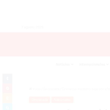
7 agosto 2026
Noticias
Internacionales
Tumblr
Pinterest
Inicio
/
Destacada
/
Comercio marítimo baja por efe
Odnoklassniki
Destacada
Nacionales
Skype