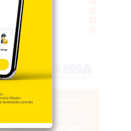
Desde la matica
60
Policiales 56
55
Curiosidades
15
Gente056
4