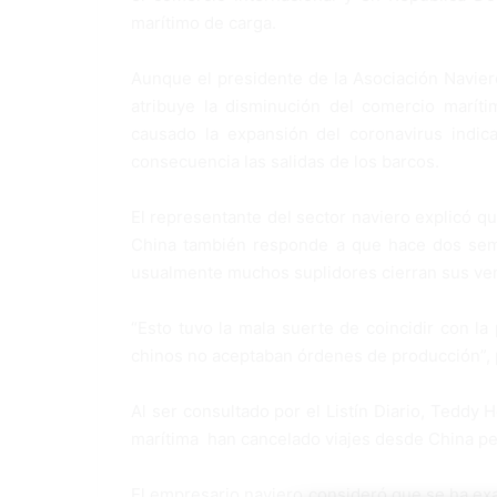
marítimo de carga.
Aunque el presidente de la Asociación Navie
atribuye la disminución del comercio marít
causado la expansión del coronavirus indic
consecuencia las salidas de los barcos.
El representante del sector naviero explicó qu
China también responde a que hace dos sem
usualmente muchos suplidores cierran sus ven
“Esto tuvo la mala suerte de coincidir con l
chinos no aceptaban órdenes de producción”, 
Al ser consultado por el Listín Diario, Teddy
marítima han cancelado viajes desde China pe
El empresario naviero consideró que se ha ex