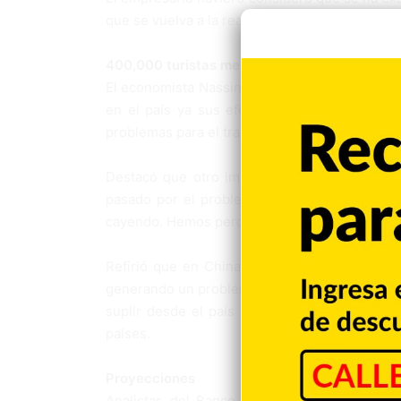
que se vuelva a la realidad y se consiga una v
400,000 turistas menos
El economista Nassin Alemany afirmó que desd
en el país ya sus efectos negativos se sen
problemas para el transporte marítimo ya que
Destacó que otro impacto potencial se da e
pasado por el problema mediático que se gen
cayendo. Hemos perdido 400,000 turistas”, en
Refirió que en China ya se está reactivando 
generando un problema en la cadena de sumini
suplir desde el país algunos productos que s
países.
Proyecciones
Analistas del Banco Central señalan que ant