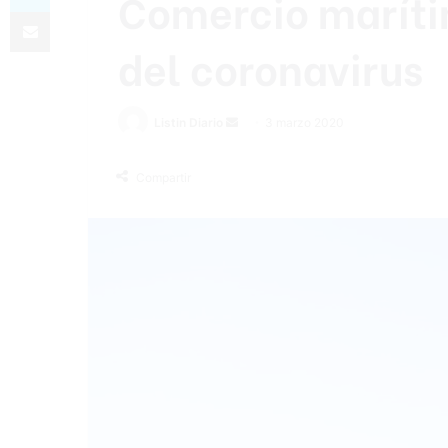
Comercio maríti
Compartir por correo electrónico
del coronavirus
Listin Diario
S
3 marzo 2020
e
n
Compartir
d
a
n
e
m
a
i
l