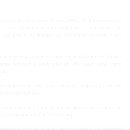
ros de la República Dominicana (ANRD), Teddy Heinsen, no
imo exclusivamente a la incertidumbre y temores que ha
a que esto sí ha limitado los volúmenes de carga y por
e la baja en la llegada de carga desde la República Popular
anas concluyó la celebración del año nuevo chino y que
tas.
a propagación del virus y dos semanas después todavía los
puntualizó Heinsen.
 Heinsen manifestó que ciertamente algunas líneas de carga
ro es mayormente por falta de carga.
agerado un poco el impacto del coronavirus y que a medida