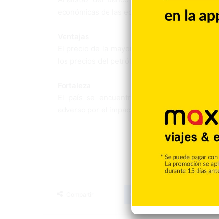
económicas de las economías más grandes de l
Ventajas
El precio de la mayoría de las materias prima
los precios del petróleo y del oro también favo
Fortaleza
El país se encuentra mejor preparado que
adverso por el impacto del coronavirus.
Facebook
X
LinkedIn
Tumblr
Compartir