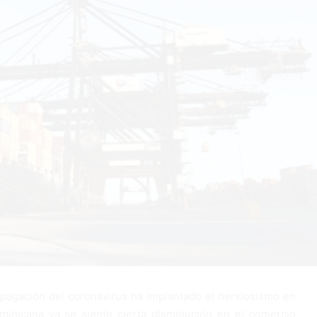
pagación del coronavirus ha implantado el nerviosismo en
minicana ya se siente cierta disminución en el comercio