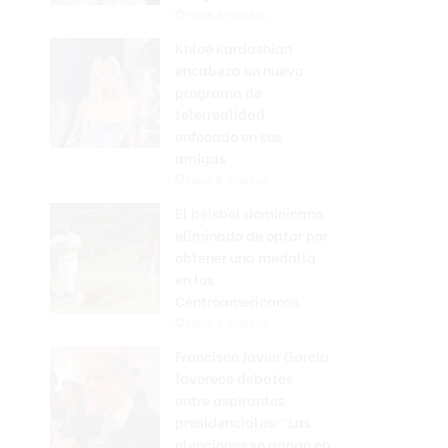
Hace 4 minutos
Khloé Kardashian
encabeza un nuevo
programa de
telerrealidad
enfocado en sus
amigas
Hace 6 minutos
El béisbol dominicano
eliminado de optar por
obtener una medalla
en los
Centroamericanos
Hace 8 minutos
Francisco Javier García
favorece debates
entre aspirantes
presidenciales: “Las
elecciones se ganan en