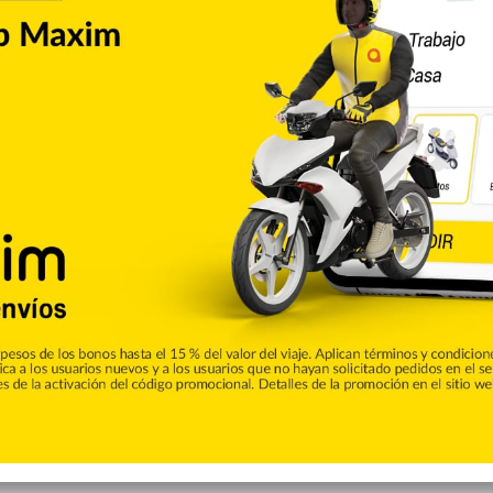
a región pudieran deteriorarse más de lo previsto.
s ha disminuido significativamente y el comportamiento en
rece al país.
 otras economías emergentes para sortear el panorama
Copiar enlace
Pinterest
Reddit
VKontakte
Odnoklassniki
Pocket
Skype
Compartir por correo electrónico
Imprimir