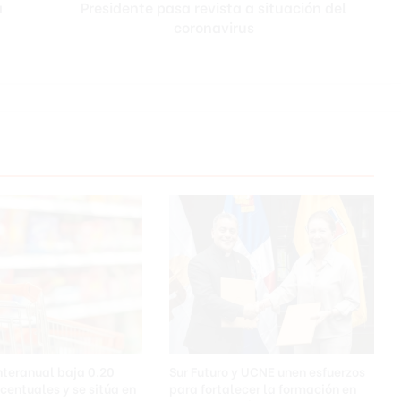
a
Presidente pasa revista a situación del
e
coronavirus
p
a
s
a
r
e
v
i
s
t
a
a
s
i
t
u
a
c
i
interanual baja 0.20
Sur Futuro y UCNE unen esfuerzos
ó
centuales y se sitúa en
para fortalecer la formación en
n