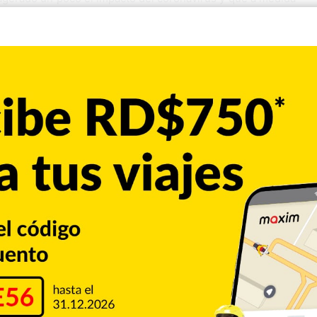
acuna, los mercados volverán a su normalidad.
e antes de que fuera detectado el primer caso del COVI19
tían en la economía. Señaló que algunas empresas tienen
 no consiguen barcos o presentan retrasos.
n el turismo cuyo sector ha venido cayendo desde el año
eró en abril. “Este sector tiene ocho meses consecutivo
fatizó Alemany.
el comercio y las fábricas que habían cerrado, pero sigue
stro mundial. Sugirió aprovechar algunas situaciones para
e adquirían en China, y aprovechar la cercanía con otros
e el potencial impacto del coronavirus, las perspectivas