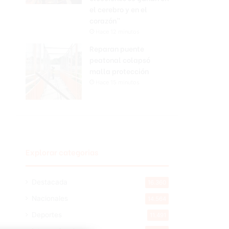
el cerebro y en el
corazón”
Hace 12 minutos
Reparan puente
peatonal colapsó
malla protección
Hace 15 minutos
Explorar categorias
Destacada
16.360
Nacionales
14.564
Deportes
11.491