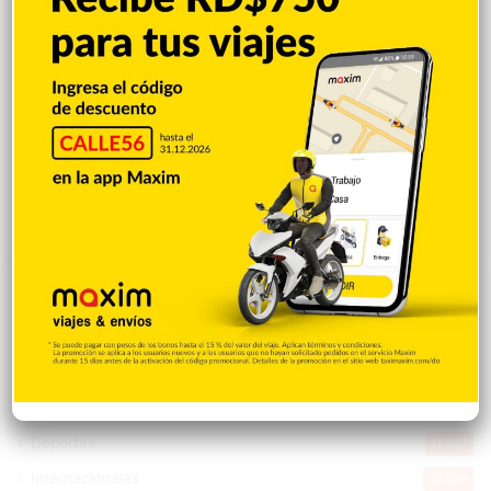
incendios forestales
Hace 56 minutos
Banreservas obtiene siete galardones en
los Effie Awards República Dominicana
2026
Hace 59 minutos
Explorar categorias
Destacada
16.354
Nacionales
14.561
Deportes
11.487
Internacionales
10.839