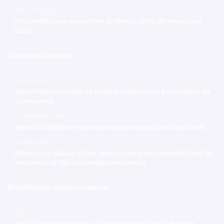
Hace 54 minutos
Irán condiciona reapertura de Ormuz al fin de amenazas
EEUU
Te puede interesar
20 marzo 2020
Salud Pública habla de boda en región este y contagios de
coronavirus
23 septiembre 2024
Mas de 425MM se van en pensiones especiales cada mes
9 febrero 2025
Ministro de Salud, Víctor Atallah asegura sostenibilidad de
respuesta al VIH con fondos nacionales
Modificadas Recientemente
Hace 1 hora
Policía apresa hombre y le ocupa arma ilegal durante