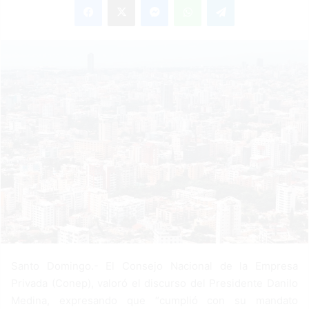
n
d
a
n
e
m
a
i
l
Santo Domingo.- El Consejo Nacional de la Empresa
Privada (Conep), valoró el discurso del Presidente Danilo
Medina, expresando que “cumplió con su mandato