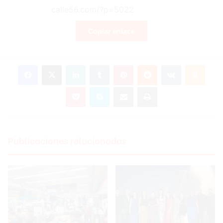
Copiar enlace
Facebook
X
LinkedIn
Tumblr
Pinterest
Reddit
VKontakte
Odnoklassniki
Pocket
Skype
Compartir por correo electrónico
Imprimir
Publicaciones relacionadas