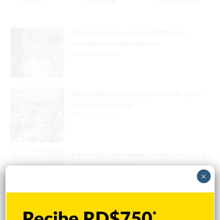
Popular
Reciente
Comentarios
Mejía defiende consenso PRM para
escoger secretario general
Hace 49 minutos
Padres denuncian alza precios de útiles
escolares en la RD
Hace 52 minutos
Irán condiciona reapertura de Ormuz al fin
de amenazas EEUU
×
Hace 54 minutos
Donald Trump culpa a Canadá de los