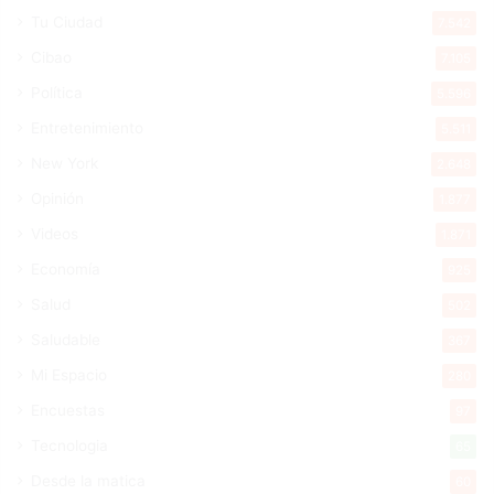
Tu Ciudad
7.542
Cibao
7.105
Política
5.596
Entretenimiento
5.511
New York
2.648
Opinión
1.877
Videos
1.871
Economía
925
Salud
502
Saludable
367
Mi Espacio
280
Encuestas
97
Tecnologia
65
Desde la matica
60