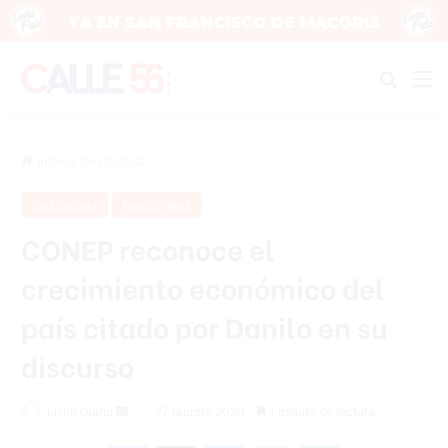
Buscar
M
Inicio
/
Destacada
Destacada
Nacionales
CONEP reconoce el
crecimiento económico del
país citado por Danilo en su
discurso
Listin Diario
S
27 febrero 2020
1 minuto de lectura
e
Facebook
X
Messenger
WhatsApp
Telegram