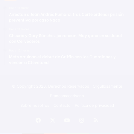
Hace 11 horas
Arrestan a Jean Andrés Pumarol tras Corte ordenar prisión
preventiva por caso Naco
Hace 11 horas
Chourio y Gary Sánchez jonronean, May gana en su debut
con Cerveceros
Hace 12 horas
Mets arruinan el debut de Griffin con los Guardianes y
vencen a Cleveland
© Copyright 2026, Derechos Reservados | Orgullosamente
Francomacorisano
Sobre nosotros
Contacto
Política de privacidad
Facebook
X
YouTube
Instagram
RSS