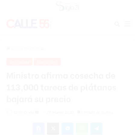
Buscar
M
Inicio
/
Destacada
Destacada
Nacionales
Ministro afirma cosecha de
113,000 tareas de plátanos
bajará su precio
Listin Diario
S
27 febrero 2020
1 minuto de lectura
e
Facebook
X
Messenger
WhatsApp
Telegram
n
d