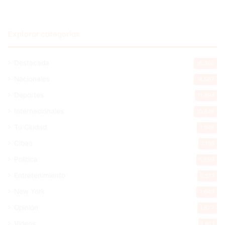
Explorar categorias
Destacada
16.360
Nacionales
14.567
Deportes
11.494
Internacionales
10.846
Tu Ciudad
7.546
Cibao
7.109
Política
5.599
Entretenimiento
5.513
New York
2.649
Opinión
1.877
Videos
1.871