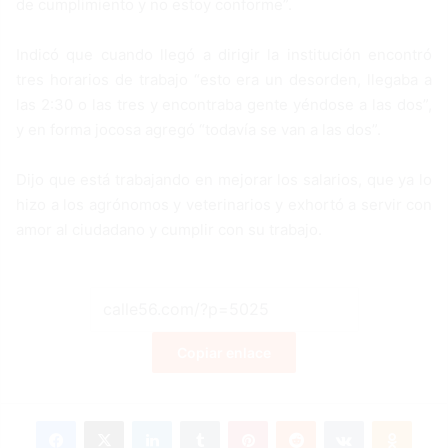
de cumplimiento y no estoy conforme”.
Indicó que cuando llegó a dirigir la institución encontró
tres horarios de trabajo “esto era un desorden, llegaba a
las 2:30 o las tres y encontraba gente yéndose a las dos”,
y en forma jocosa agregó “todavía se van a las dos”.
Dijo que está trabajando en mejorar los salarios, que ya lo
hizo a los agrónomos y veterinarios y exhortó a servir con
amor al ciudadano y cumplir con su trabajo.
Copiar enlace
Facebook
X
LinkedIn
Tumblr
Pinterest
Reddit
VKontakte
Odnoklassniki