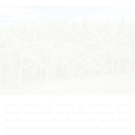
a
n
e
m
a
i
l
Santo Domingo.- El ministro de Agricultura, Osmar
Benítez, aseguró ayer que la escasez y precios de los
plátanos se deben a un desabastecimiento causado por la
grave sequía que afectó al país el año pasado, pero que en