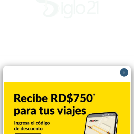
Popular
Reciente
Comentarios
×
Policía Nacional ejecuta allanamientos;
ocupa escopeta, municiones y
motocicleta con chasis alterado
Hace 11 horas
Incautan 41 paquetes de marihuana
enviados desde EE. UU. con destino a SFM