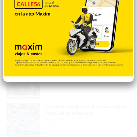
Hace 11 horas
Amplían puentes de la Circunvalación
Machacho González tras incorporar dos
carriles al diseño
Hace 11 horas
VENEZUELA: Chavismo y grupo oposición
tienen primer diálogo
Hace 11 horas
Cristopher Sánchez es el primero en MLB
con 15 victorias en 2026
Hace 11 horas