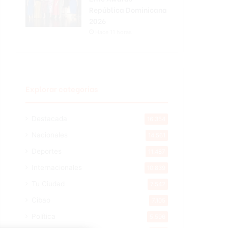
República Dominicana
2026
Hace 11 horas
Explorar categorias
Destacada
16.354
Nacionales
14.561
Deportes
11.487
Internacionales
10.839
Tu Ciudad
7.542
Cibao
7.105
Política
5.596