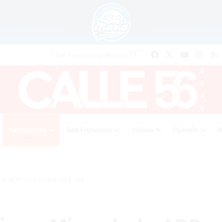
℃
Facebook
X
YouTube
Inst
R
17
San Francisco de Macoris
Nacionales
San Francisco
Videos
Opinión
M
 la ADP cara a cara otra vez