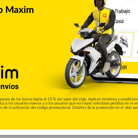
Ministerio de Educación
Copiar enlace
umblr
Pinterest
Reddit
VKontakte
Odnoklassniki
Pocket
Skype
Compartir por correo electrónico
Imprimir
de CALLE56. Aquí podrás encontrar las ultimas noticias del
e la ciudad de San Francisco de Macorís