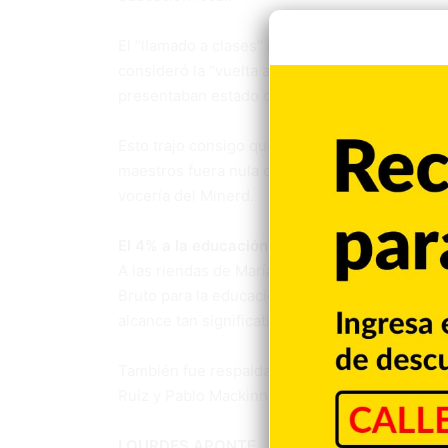
El “llamado a clases” por parte del Minerd cau
consideró la “vuelta a clases como un peligro”.
presentaban estado de “higienización o método
Esto trajo consigo que en algunos centros educ
maestros fuera nula o en baja proporción, mien
vocería del Minerd.
El 4% a la educación
A las riendas de María Teresa Cabral en 2011 
Bruto para la educación dominicana, basada en
alcance tan significativo que necesitó interve
También fue respaldada por diferentes persona
Ruiz y Pablo Mackinney, así como sectores ajen
LOURDES APONTE