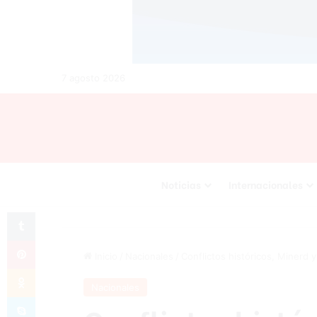
7 agosto 2026
Noticias
Internacionales
Tumblr
Pinterest
Inicio
/
Nacionales
/
Conflictos históricos, Minerd y
Odnoklassniki
Nacionales
Skype