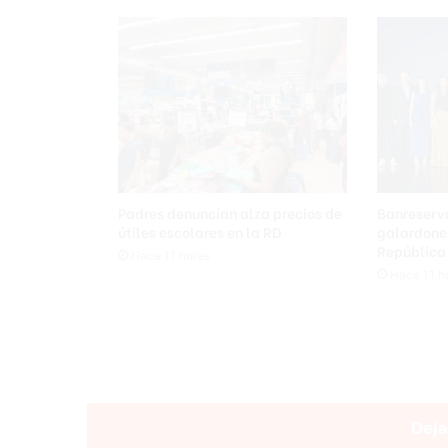
Padres denuncian alza precios de
Banreserva
útiles escolares en la RD
galardones
República
Hace 11 horas
Hace 11 h
Deja