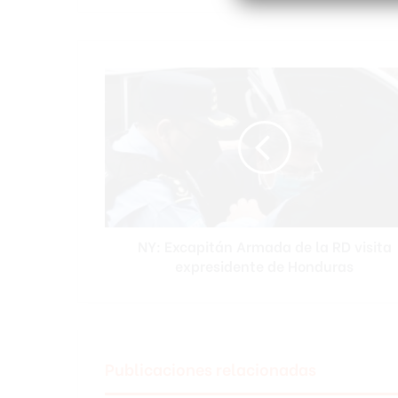
NY:
Excapitán
Armada
de
la
RD
visita
expresidente
de
NY: Excapitán Armada de la RD visita
Honduras
expresidente de Honduras
Publicaciones relacionadas