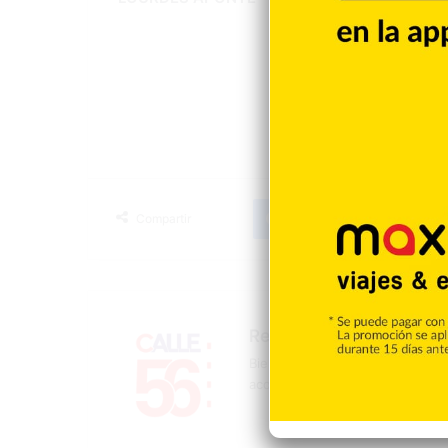
ADP.
Facebook
X
LinkedIn
T
Compartir
Redacción
Bienvenidos a la página oficial 
acontecer mundial, nacional y d