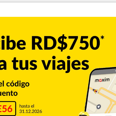
só una reacción negativa por parte de Hidalgo, ya que
 En sus palabras, las diferentes escuelas de país no
s para salvaguardar a docentes y estudiantes”.
ativos durante algunos días, la presencia laboral de los
tras que los padres y madres de familia se acogieron a la
se puso en marcha la lucha por el 4% del Producto Interno
 la ley General Educativa 66-97. Esta demanda tuvo un
nción directa del entonces presidente Leonel Fernández.
lidades de la opinión pública como Huchi Lora, Miralba
os a la educación del país.