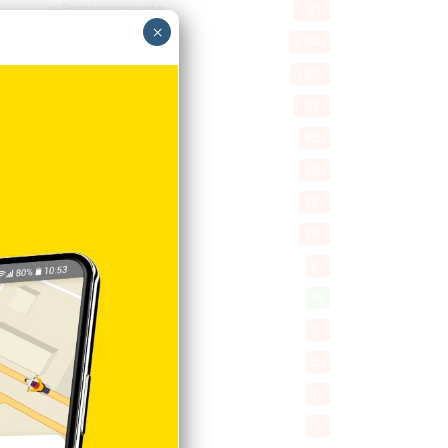
Entretenimiento
5.511
×
New York
2.648
Opinión
1.877
Videos
1.871
Economía
925
Salud
502
Saludable
367
Mi Espacio
280
Encuestas
97
Tecnologia
65
Desde la matica
60
Policiales 56
55
Curiosidades
15
Gente056
4