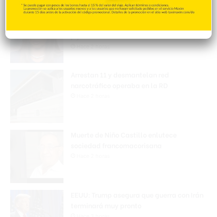
Amara La Negra aconseja a los padres no
permitir que sus hijos asistan a
pijamadas
Hace 2 horas
Arrestan 11 y desmantelan red
narcotráfico operaba en la RD
Hace 2 horas
Muerte de Niño Castillo enlutece
sociedad francomacorisana
Hace 2 horas
EEUU: Trump asegura que guerra con Irán
terminará muy pronto
Hace 3 horas