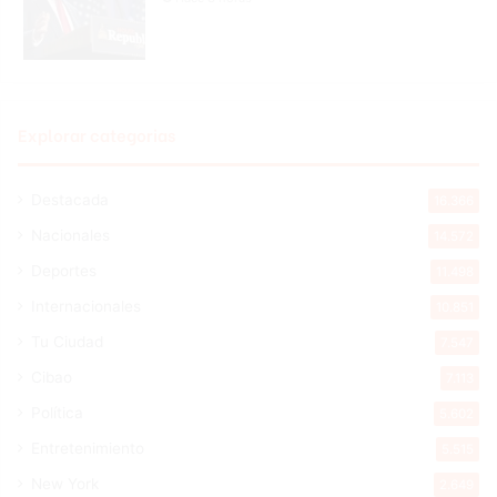
Explorar categorias
Destacada
16.366
Nacionales
14.572
Deportes
11.498
Internacionales
10.851
Tu Ciudad
7.547
Cibao
7.113
Política
5.602
Entretenimiento
5.515
New York
2.649