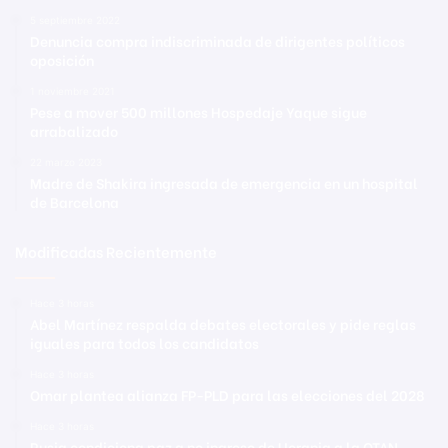
5 septiembre 2022
Denuncia compra indiscriminada de dirigentes políticos
oposición
1 noviembre 2021
Pese a mover 500 millones Hospedaje Yaque sigue
arrabalizado
22 marzo 2023
Madre de Shakira ingresada de emergencia en un hospital
de Barcelona
Modificadas Recientemente
Hace 3 horas
Abel Martínez respalda debates electorales y pide reglas
iguales para todos los candidatos
Hace 3 horas
Omar plantea alianza FP-PLD para las elecciones del 2028
Hace 3 horas
Rusia condiciona paz a no ingreso de Ucrania a la OTAN