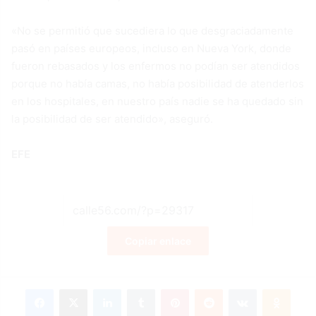
«No se permitió que sucediera lo que desgraciadamente
pasó en países europeos, incluso en Nueva York, donde
fueron rebasados y los enfermos no podían ser atendidos
porque no había camas, no había posibilidad de atenderlos
en los hospitales, en nuestro país nadie se ha quedado sin
la posibilidad de ser atendido», aseguró.
EFE
Copiar enlace
Facebook
X
LinkedIn
Tumblr
Pinterest
Reddit
VKontakte
Odnok