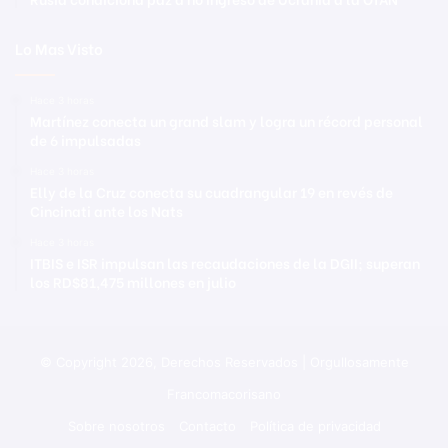
Lo Mas Visto
Hace 3 horas
Martínez conecta un grand slam y logra un récord personal
de 6 impulsadas
Hace 3 horas
Elly de la Cruz conecta su cuadrangular 19 en revés de
Cincinati ante los Nats
Hace 3 horas
ITBIS e ISR impulsan las recaudaciones de la DGII; superan
los RD$81,475 millones en julio
© Copyright 2026, Derechos Reservados | Orgullosamente
Francomacorisano
Sobre nosotros
Contacto
Política de privacidad