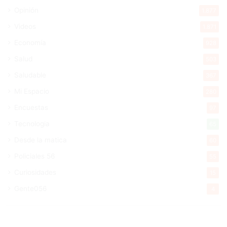
Opinión
1.877
Videos
1.871
Economía
928
Salud
503
Saludable
367
Mi Espacio
280
Encuestas
97
Tecnologia
65
Desde la matica
60
Policiales 56
55
Curiosidades
15
Gente056
4