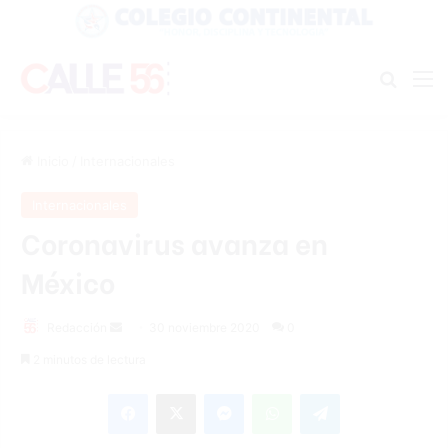
Buscar
M
Inicio
/
Internacionales
Internacionales
Coronavirus avanza en
México
Send
Redacción
30 noviembre 2020
0
an
2 minutos de lectura
email
Facebook
X
Messenger
WhatsApp
Telegram