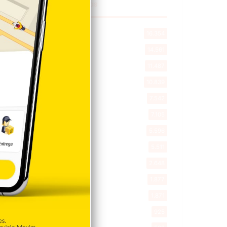
Explorar categorias
Destacada
16.354
Nacionales
14.561
Deportes
11.487
Internacionales
10.839
Tu Ciudad
7.542
Cibao
7.105
Política
5.596
Entretenimiento
5.511
New York
2.648
Opinión
1.877
Videos
1.871
Economía
925