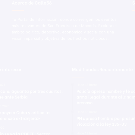
Acerca de Calle56
S
l
e
c
Tu Portal de Información, donde convergen los eventos
ó
más relevantes de San Francisco de Macorís. Explora el
n
ámbito político, deportivo, económico y social con una
visión imparcial y objetiva de los hechos noticiosos.
 interesar
Modificadas Recientemente
2021
Hace 13 horas
cana aguanta por tres cuartos,
Policía apresa hombre y le 
ae ante Serbia
arma ilegal durante allanam
Arenoso
ro 2026
apoya a Cuba y critica la
Hace 13 horas
ferencia extranjera»
PN apresa hombre por presu
violación a la ley 136-03
2020
n se va la CDEEE; Sector
Hace 13 horas