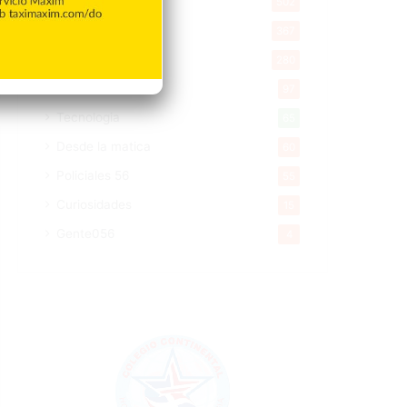
Salud
502
Saludable
367
Mi Espacio
280
Encuestas
97
Tecnologia
65
Desde la matica
60
Policiales 56
55
Curiosidades
15
Gente056
4