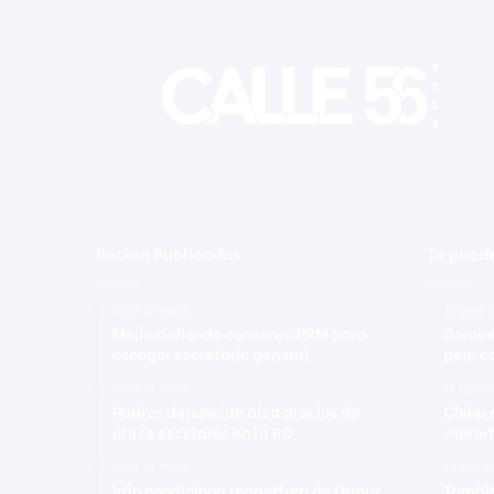
s
i
s
t
i
d
o
Recien Publicadas
Te puede
Hace 13 horas
30 junio 
Mejía defiende consenso PRM para
Domini
escoger secretario general
pero c
Hace 13 horas
10 febre
Padres denuncian alza precios de
China 
útiles escolares en la RD
«inter
Hace 13 horas
23 julio 
Irán condiciona reapertura de Ormuz
Tambié