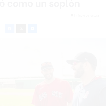
uó como un soplón
1 minuto de lectura
Facebook
X
Messenger