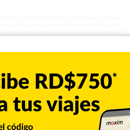
eglamento de las Grandes Ligas al utilizar video para robar
mporada 2017, cuando ganaron la Serie Mundial. Después de
The Athletic en noviembre, el gerente general de los Astros,
n sus empleos.
 manager de Boston y quien fungía como asistente de Hinch
dial.
Copiar enlace
Pinterest
Reddit
VKontakte
Odnoklassniki
Pocket
Skype
Compartir por correo electrónico
Imprimir