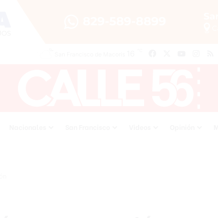
℃
16
Facebook
X
YouTube
Inst
San Francisco de Macoris
Nacionales
San Francisco
Videos
Opinión
M
lón