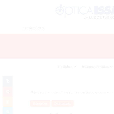
7 agosto 2026
Noticias
Internacionales
Tumblr
Pinterest
Inicio
/
Deportes
/
David: Fiers actuó como un sop
Odnoklassniki
Deportes
Destacada
Skype