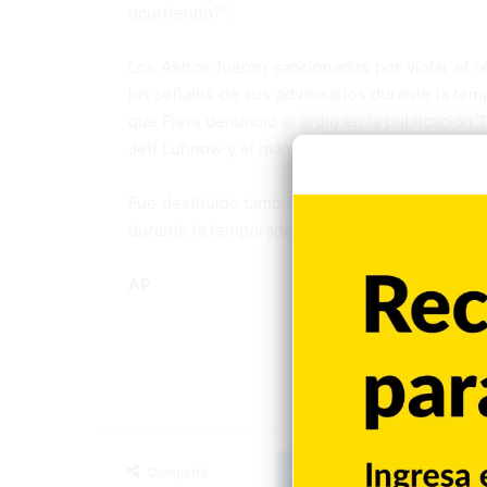
ocurriendo?”.
Los Astros fueron sancionados por violar el r
las señales de sus adversarios durante la te
que Fiers denunció el ardid en la publicación 
Jeff Luhnow y el mánager A.J. Hinch perdiero
Fue destituido también el boricua Alex Cora,
durante la temporada del título en la Serie Mun
AP
Facebook
X
LinkedIn
Tumblr
Compartir