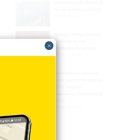
reapertura de Ormuz al
fin de amenazas EEUU
Hace 13 horas
Donald Trump culpa a
Canadá de los
×
incendios forestales
Hace 13 horas
Banreservas obtiene
siete galardones en los
Effie Awards
República Dominicana
2026
Hace 13 horas