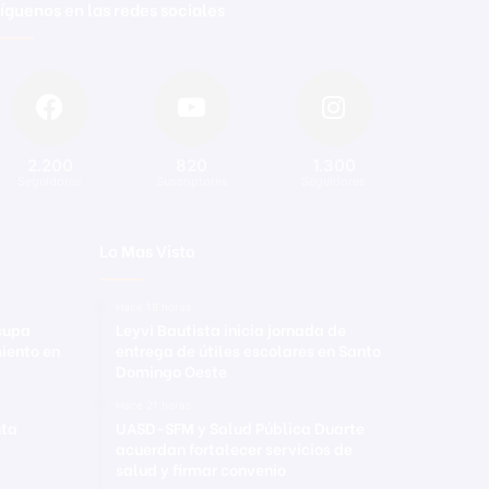
íguenos en las redes sociales
2.200
820
1.300
Seguidores
Suscriptores
Seguidores
Lo Mas Visto
Hace 18 horas
ocupa
Leyvi Bautista inicia jornada de
iento en
entrega de útiles escolares en Santo
Domingo Oeste
Hace 21 horas
nta
UASD-SFM y Salud Pública Duarte
acuerdan fortalecer servicios de
salud y firmar convenio