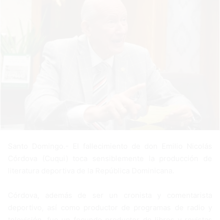
n
e
m
a
i
l
Santo Domingo.- El fallecimiento de don Emilio Nicolás
Córdova (Cuqui) toca sensiblemente la producción de
literatura deportiva de la República Dominicana.
Córdova, además de ser un cronista y comentarista
deportivo, así como productor de programas de radio y
televisión, fue un fecundo productor de libros y revistas