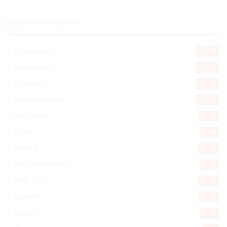
Explorar categorias
Destacada
16.354
Nacionales
14.557
Deportes
11.487
Internacionales
10.837
Tu Ciudad
7.537
Cibao
7.105
Política
5.594
Entretenimiento
5.511
New York
2.648
Opinión
1.877
Videos
1.871