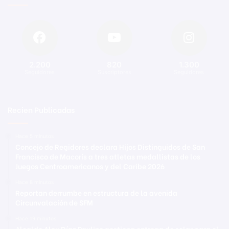
2.200
820
1.300
Seguidores
Suscriptores
Seguidores
Recien Publicadas
Hace 5 minutos
Concejo de Regidores declara Hijos Distinguidos de San
Francisco de Macorís a tres atletas medallistas de los
Juegos Centroamericanos y del Caribe 2026
Hace 8 minutos
Reportan derrumbe en estructura de la avenida
Circunvalación de SFM
Hace 19 minutos
Alcalde Alex Díaz Paulino gestiona entrega de solar para el