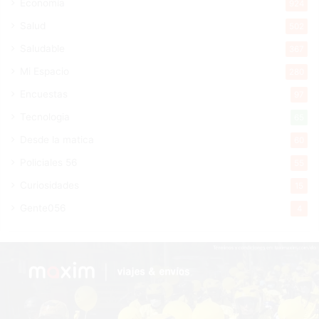
Economía
924
Salud
502
Saludable
367
Mi Espacio
280
Encuestas
97
Tecnologia
65
Desde la matica
60
Policiales 56
55
Curiosidades
15
Gente056
4