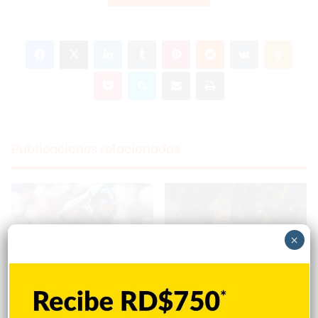
Facebook
X
LinkedIn
Tumblr
Pinterest
Reddit
VKontakte
Odnoklassniki
Pocket
Skype
Compartir por correo electrónico
Imprimir
Publicaciones relacionadas
×
Junior Caminero da su jonrón
María Dimitrova se retira con