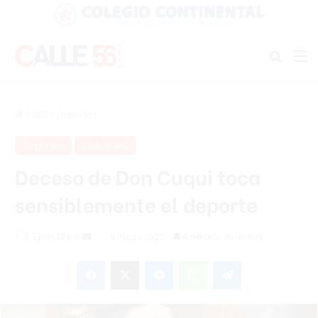
Buscar
M
Inicio
/
Deportes
Deportes
Destacada
Deceso de Don Cuqui toca
sensiblemente el deporte
Listin Diario
S
9 marzo 2020
4 minutos de lectura
e
Facebook
X
Messenger
WhatsApp
Telegram
n
d
a