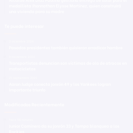
medallista Jhonnathan Elysse Martínez, quien construirá
una vivienda para su madre
Te puede interesar
3 diciembre 2024
Pasados presidentes también quisieron erradicar hambre
9 noviembre 2024
Transportistas denuncian son víctimas de ola de atracos en
motocicletas
21 septiembre 2025
Aaron Judge conecta jonrón 49 y los Yankees logran
importante triunfo
Modificadas Recientemente
Hace 56 minutos
Junior Caminero da su jonrón 33 y Tampa blanquea a los
Rockies