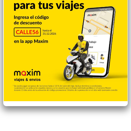
33 y Tampa blanquea a los
la medalla de oro colgada en
Rockies
su cuello
Hace 56 minutos
Hace 2 horas
El dominicano Gabriel
Dalvin La Melodía mira atrás
Moronta obtiene oro en los
y se emociona con su nueva
400 metros planos
vida: “Le doy gracias a Papá
Dios por ver en lo que me he
Hace 2 horas
convertido”
Hace 2 horas