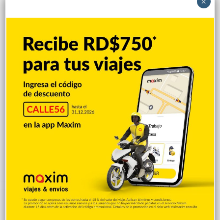
Matan a tiros a un hombre durante
×
protesta por vertedero en La Cuaba
Hace 4 horas
Encuentran mujer muerta en las aguas de
Playa Los Blancos, Barahona
Hace 4 horas
Stowers conecta 2 hits y remolca 2 pero
sale por molestia en triunfo de Marlins
12-3
Hace 4 horas
Explorar categorias