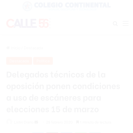
Buscar
M
Inicio
/
Destacada
Destacada
Política
Delegados técnicos de la
oposición ponen condiciones
a uso de escáneres para
elecciones 15 de marzo
Listin Diario
S
28 febrero 2020
1 minuto de lectura
e
Facebook
X
Messenger
WhatsApp
Telegram