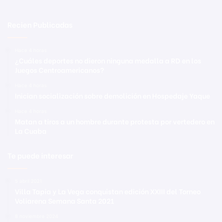
Recien Publicadas
Hace 4 horas
¿Cuáles deportes no dieron ninguna medalla a RD en los
Juegos Centroamericanos?
Hace 4 horas
Inician socialización sobre demolición en Hospedaje Yaque
Hace 4 horas
Matan a tiros a un hombre durante protesta por vertedero en
La Cuaba
Te puede interesar
5 abril 2021
Villa Tapia y La Vega conquistan edición XXIII del Torneo
Voliarena Semana Santa 2021
8 noviembre 2024