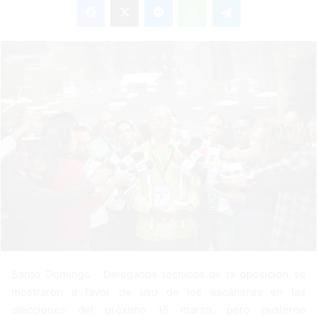
n
d
a
n
e
m
a
i
l
Santo Domingo.- Delegados técnicos de la oposición se
mostraron a favor de uso de los escáneres en las
elecciones del próximo 15 marzo, pero pusieron