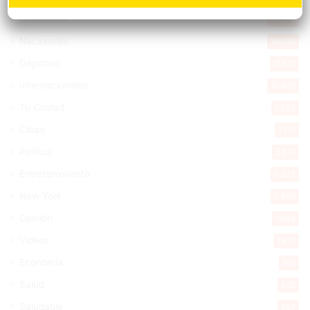
Destacada
16.378
Nacionales
14.586
Deportes
11.513
Internacionales
10.865
Tu Ciudad
7.555
Cibao
7.121
Política
5.610
Entretenimiento
5.523
New York
2.650
Opinión
1.884
Videos
1.871
Economía
931
Salud
505
Saludable
367