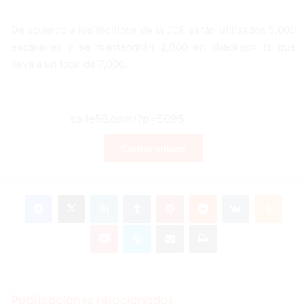
De acuerdo a los técnicos de la JCE serán utilizados 5,000
escáneres y se mantendrán 2,000 en «backup» lo que
lleva a un total de 7,000.
Copiar enlace
Facebook
X
LinkedIn
Tumblr
Pinterest
Reddit
VKontakte
Odnoklassniki
Pocket
Skype
Compartir por correo electrónico
Imprimir
Publicaciones relacionadas