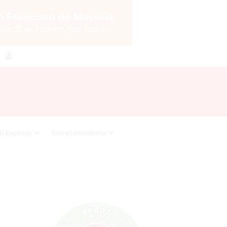
agram
RSS
Acceso
i Espacio
Entretenimiento