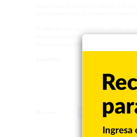
Expresó que se trata de «un desafío» a la Jun
la compra de cedula, por lo que llamó a ese or
El PRM dijo que la compra de cédulas es un
desesperados por la derrota electoral que rec
presidenciales y congresuales de 17 de mayo.
David Díaz
Facebook
X
LinkedIn
Tumblr
Compartir