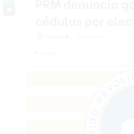
PRM denuncia go
Compartir por correo electrónico
cédulas por ele
Redacción
S
28 febrero 2020
e
n
Compartir
d
a
n
e
m
a
i
l