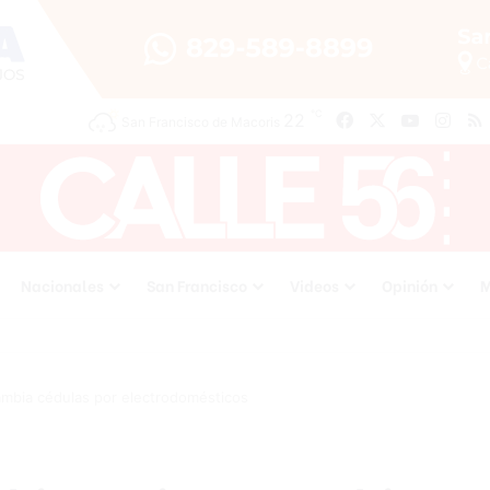
℃
22
Facebook
X
YouTube
Inst
San Francisco de Macoris
Nacionales
San Francisco
Videos
Opinión
M
mbia cédulas por electrodomésticos