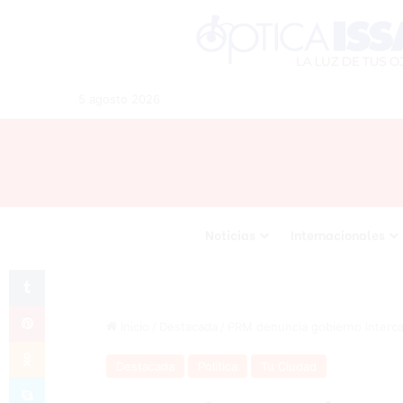
5 agosto 2026
Noticias
Internacionales
Tumblr
Pinterest
Inicio
/
Destacada
/
PRM denuncia gobierno interca
Odnoklassniki
Destacada
Política
Tu Ciudad
Skype