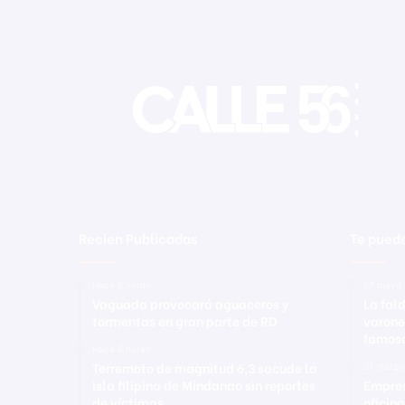
s
c
á
n
e
r
e
s
p
a
r
a
e
Recien Publicadas
Te puede
l
e
Hace 8 horas
27 mayo 
c
Vaguada provocará aguaceros y
La fald
c
tormentas en gran parte de RD
varone
i
famoso
o
Hace 8 horas
n
Terremoto de magnitud 6,3 sacude la
31 marzo
isla filipina de Mindanao sin reportes
Empres
e
de víctimas
oficin
s