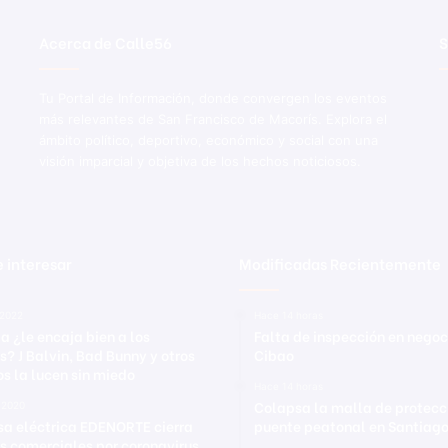
z
o
Acerca de Calle56
S
Tu Portal de Información, donde convergen los eventos
más relevantes de San Francisco de Macorís. Explora el
ámbito político, deportivo, económico y social con una
visión imparcial y objetiva de los hechos noticiosos.
 interesar
Modificadas Recientemente
2022
Hace 14 horas
a ¿le encaja bien a los
Falta de inspección en negoc
s? J Balvin, Bad Bunny y otros
Cibao
s la lucen sin miedo
Hace 14 horas
Colapsa la malla de protecc
 2020
a eléctrica EDENORTE cierra
puente peatonal en Santiag
as comerciales por coronavirus