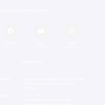
íguenos en las redes sociales
2.200
820
1.300
Seguidores
Suscriptores
Seguidores
Lo Mas Visto
Hace 15 horas
ios del
El petróleo de Texas cae un 5,7 % ante
la expectativa de que se reabra
Ormuz
ión de
Hace 15 horas
o
ARGENTINA: Javier Milei tilda
nuevamente a Lula de «ladrón»