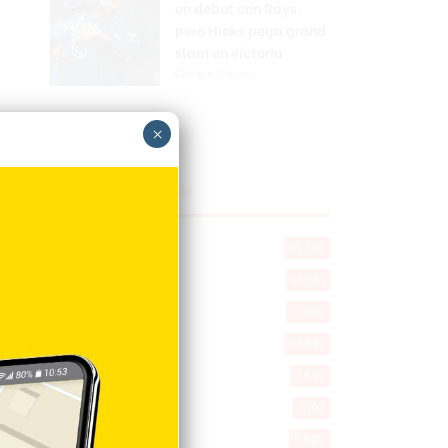
en debut con Rays,
pero Hicks pega grand
slam en victoria
Hace 8 horas
×
Explorar categorias
Destacada
16.348
Nacionales
14.551
Deportes
11.482
Internacionales
10.832
Tu Ciudad
7.532
Cibao
7.103
Política
5.592