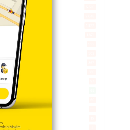
Entretenimiento
5.510
New York
2.648
Opinión
1.877
Videos
1.871
Economía
922
Salud
502
Saludable
367
Mi Espacio
280
Encuestas
97
Tecnologia
65
Desde la matica
60
Policiales 56
55
Curiosidades
15
Gente056
4