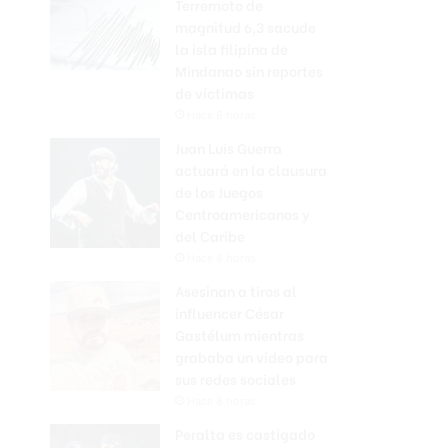
Terremoto de
magnitud 6,3 sacude
la isla filipina de
Mindanao sin reportes
de víctimas
Hace 8 horas
Juan Luis Guerra
actuará en la clausura
de los Juegos
Centroamericanos y
del Caribe
Hace 8 horas
Asesinan a tiros al
influencer César
Gastélum mientras
grababa un video para
sus redes sociales
Hace 8 horas
Peralta es castigado