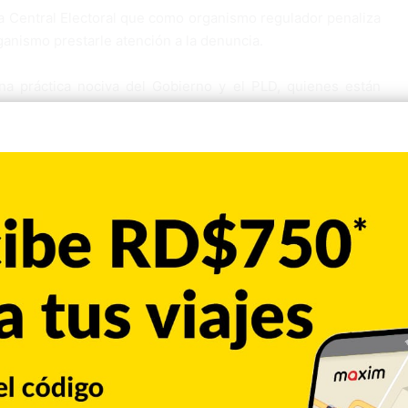
ta Central Electoral que como organismo regulador penaliza
ganismo prestarle atención a la denuncia.
a práctica nociva del Gobierno y el PLD, quienes están
ibirán en las elecciones municipales del 15 de marzo y las
Copiar enlace
Pinterest
Reddit
VKontakte
Odnoklassniki
Pocket
Skype
Compartir por correo electrónico
Imprimir