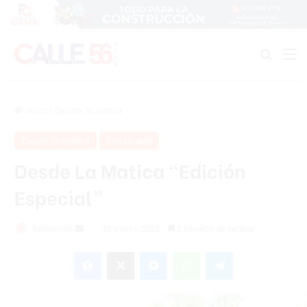
Buscar
M
Inicio
/
Desde la matica
Desde la matica
Destacada
Desde La Matica “Edición
Especial”
Redacción
S
10 marzo 2020
2 minutos de lectura
e
Facebook
X
Messenger
WhatsApp
Telegram
n
d
a