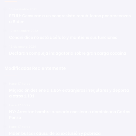
18 noviembre 2021
EEUU: Censuran a un congresista republicano por amenazas
a Biden
12 septiembre 2022
Conani dice no está acéfalo y mantiene sus funciones
16 diciembre 2024
Declaran compleja indagatoria sobre gran carga cocaína
Modificadas Recientemente
Hace 17 horas
Migración detiene a 1,869 extranjeros irregulares y deporta
a otros 1,101
Hace 17 horas
NY: Arrestan hombre acusado asesinar a dominicano Carlos
Penzo
Hace 17 horas
Piden buscar causa de la exclusión y pobreza