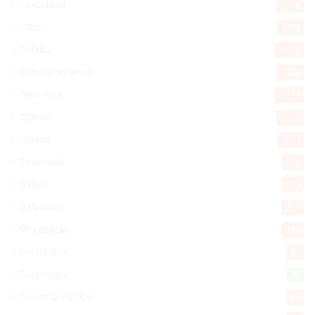
Tu Ciudad
7.546
Cibao
7.109
Política
5.599
Entretenimiento
5.513
New York
2.649
Opinión
1.877
Videos
1.871
Economía
926
Salud
503
Saludable
367
Mi Espacio
280
Encuestas
97
Tecnologia
65
Desde la matica
60