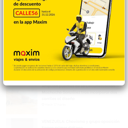
Policía Nacional ejecuta allanamientos;
ocupa escopeta, municiones y
motocicleta con chasis alterado
Hace 17 horas
Incautan 41 paquetes de marihuana
enviados desde EE. UU. con destino a SFM
Hace 17 horas
Amplían puentes de la Circunvalación
Machacho González tras incorporar dos
carriles al diseño
Hace 17 horas
VENEZUELA: Chavismo y grupo oposición
tienen primer diálogo