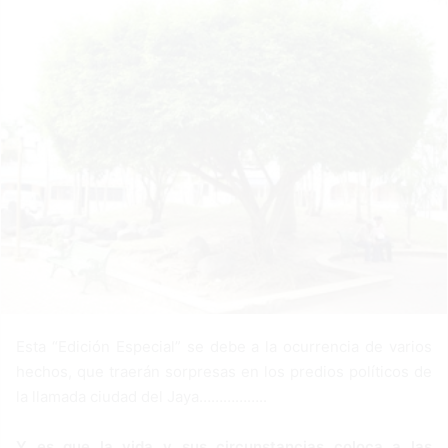
n
e
m
a
i
l
Esta “Edición Especial” se debe a la ocurrencia de varios
hechos, que traerán sorpresas en los predios políticos de
la llamada ciudad del Jaya……………..
Y es que la vida y sus circunstancias coloca a las