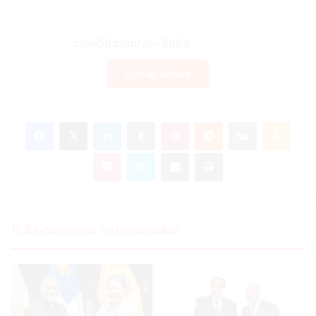
Copiar enlace
Facebook
X
LinkedIn
Tumblr
Pinterest
Reddit
VKontakte
Odnoklassniki
Pocket
Skype
Compartir por correo electrónico
Imprimir
Publicaciones relacionadas