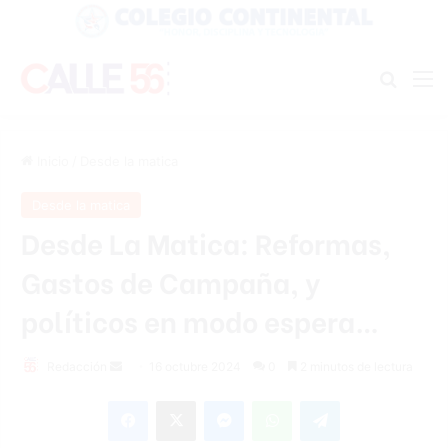
Buscar
M
Inicio
/
Desde la matica
Desde la matica
Desde La Matica: Reformas,
Gastos de Campaña, y
políticos en modo espera…
Send
Redacción
16 octubre 2024
0
2 minutos de lectura
an
Facebook
X
Messenger
WhatsApp
Telegram
email