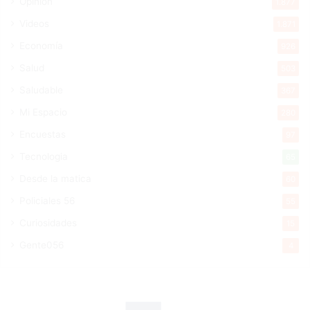
Opinión
1.877
Videos
1.871
Economía
926
Salud
503
Saludable
367
Mi Espacio
280
Encuestas
97
Tecnologia
65
Desde la matica
60
Policiales 56
55
Curiosidades
15
Gente056
4