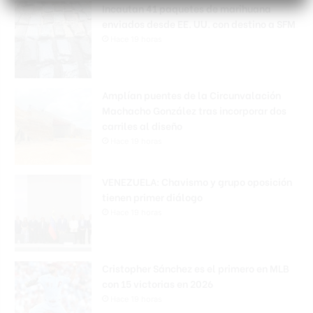
Incautan 41 paquetes de marihuana
enviados desde EE. UU. con destino a SFM
Hace 19 horas
Amplían puentes de la Circunvalación
Machacho González tras incorporar dos
carriles al diseño
Hace 19 horas
VENEZUELA: Chavismo y grupo oposición
tienen primer diálogo
Hace 19 horas
Cristopher Sánchez es el primero en MLB
con 15 victorias en 2026
Hace 19 horas