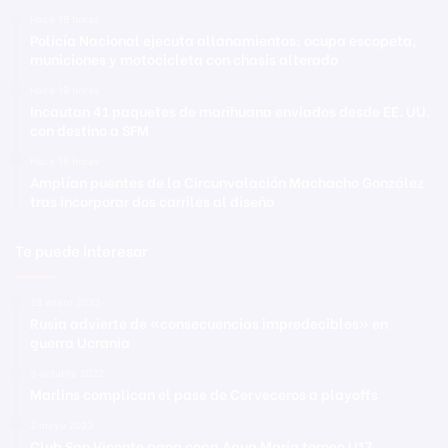
Hace 19 horas
Policía Nacional ejecuta allanamientos; ocupa escopeta,
municiones y motocicleta con chasis alterado
Hace 19 horas
Incautan 41 paquetes de marihuana enviados desde EE. UU.
con destino a SFM
Hace 19 horas
Amplían puentes de la Circunvalación Machacho González
tras incorporar dos carriles al diseño
Te puede interesar
23 enero 2023
Rusia advierte de «consecuencias impredecibles» en
guerra Ucrania
3 octubre 2022
Marlins complican el pase de Cerveceros a playoffs
2 mayo 2023
Club San Vicente gana copa Agua María torneo U17