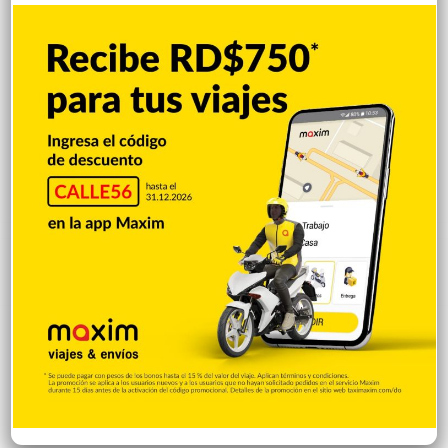
Popular
Reciente
Comentarios
Policía Nacional ejecuta allanamientos;
ocupa escopeta, municiones y
motocicleta con chasis alterado
Hace 19 horas