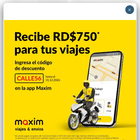
×
INABIE distribuye 744,489
Arrestan 11 y desmantelan
kits escolares año lectivo
red narcotráfico operaba en
2026-2027
la RD
Hace 1 hora
Hace 8 horas