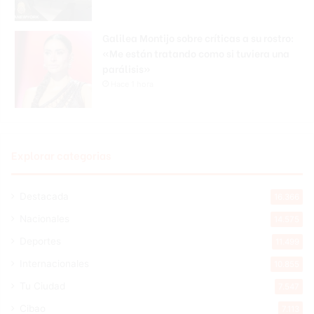
Galilea Montijo sobre críticas a su rostro:
«Me están tratando como si tuviera una
parálisis»
Hace 1 hora
Explorar categorias
Destacada
16.366
Nacionales
14.575
Deportes
11.499
Internacionales
10.855
Tu Ciudad
7.547
Cibao
7.113