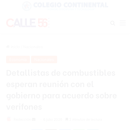
Buscar
M
Inicio
/
Nacionales
Economía
Nacionales
Detallistas de combustibles
esperan reunión con el
gobierno para acuerdo sobre
verifones
Send
Redacción
6 julio 2026
3 minutos de lectura
an
Facebook
X
Messenger
WhatsApp
Telegram