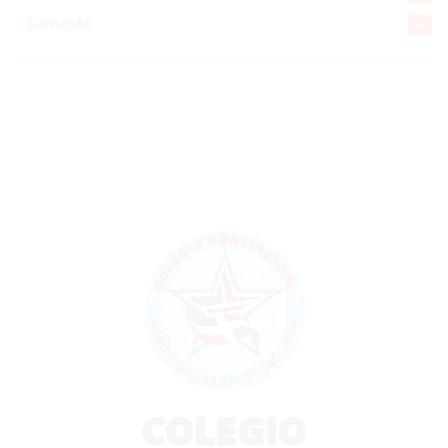
Gente056
4