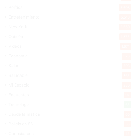
Política
5.603
Entretenimiento
5.516
New York
2.650
Opinión
1.877
Videos
1.871
Economía
928
Salud
503
Saludable
367
Mi Espacio
280
Encuestas
97
Tecnologia
65
Desde la matica
60
Policiales 56
55
Curiosidades
15