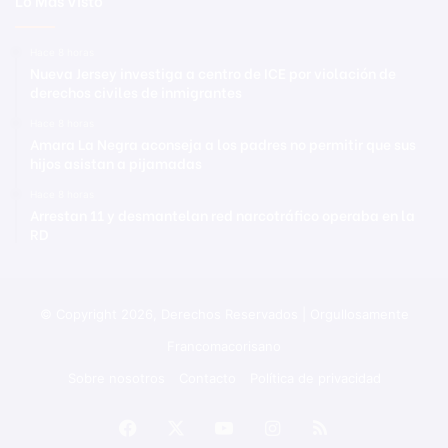
Hace 8 horas
Nueva Jersey investiga a centro de ICE por violación de
derechos civiles de inmigrantes
Hace 8 horas
Amara La Negra aconseja a los padres no permitir que sus
hijos asistan a pijamadas
Hace 8 horas
Arrestan 11 y desmantelan red narcotráfico operaba en la
RD
© Copyright 2026, Derechos Reservados | Orgullosamente
Francomacorisano
Sobre nosotros
Contacto
Política de privacidad
Facebook
X
YouTube
Instagram
RSS