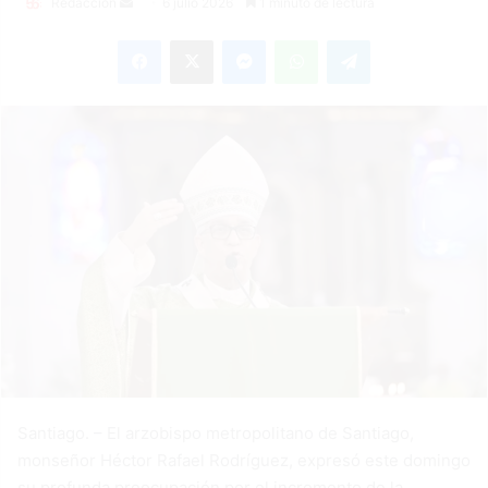
Send
Redacción
6 julio 2026
1 minuto de lectura
an
Facebook
X
Messenger
WhatsApp
Telegram
email
Santiago. – El arzobispo metropolitano de Santiago,
monseñor Héctor Rafael Rodríguez, expresó este domingo
su profunda preocupación por el incremento de la