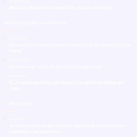
12 enero 2022
Más seguridad en la frontera por alza de contagios
Modificadas Recientemente
Hace 3 horas
NY: Arrestan hombre acusado asesinar a dominicano Carlos
Penzo
Hace 3 horas
Piden buscar causa de la exclusión y pobreza
Hace 4 horas
EEUU sanciona ocho vinculados a la industria militar de
Cuba
Lo Mas Visto
Hace 4 horas
Arrestan a Jean Andrés Pumarol tras Corte ordenar prisión
preventiva por caso Naco