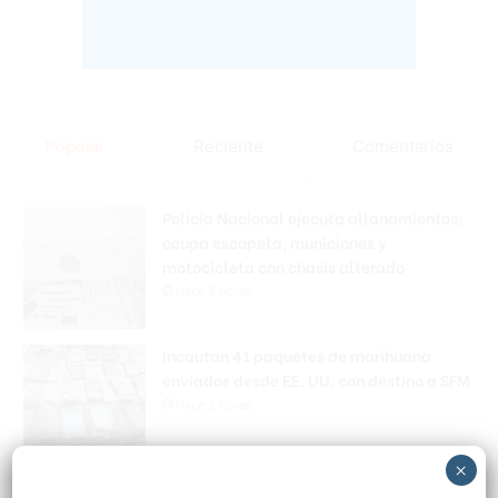
Popular
Reciente
Comentarios
Policía Nacional ejecuta allanamientos;
ocupa escopeta, municiones y
motocicleta con chasis alterado
Hace 3 horas
Incautan 41 paquetes de marihuana
enviados desde EE. UU. con destino a SFM
Hace 3 horas
×
Amplían puentes de la Circunvalación