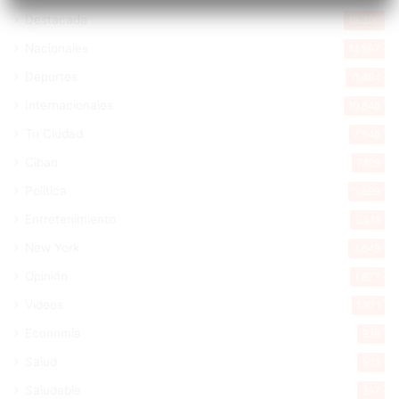
Destacada
16.360
Nacionales
14.567
Deportes
11.494
Internacionales
10.846
Tu Ciudad
7.546
Cibao
7.109
Política
5.599
Entretenimiento
5.513
New York
2.649
Opinión
1.877
Videos
1.871
Economía
926
Salud
503
Saludable
367