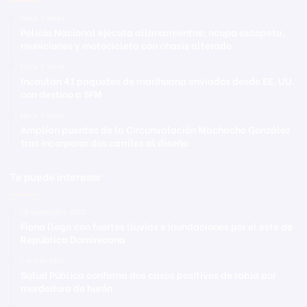
Hace 3 horas
Policía Nacional ejecuta allanamientos; ocupa escopeta,
municiones y motocicleta con chasis alterado
Hace 3 horas
Incautan 41 paquetes de marihuana enviados desde EE. UU.
con destino a SFM
Hace 3 horas
Amplían puentes de la Circunvalación Machacho González
tras incorporar dos carriles al diseño
Te puede interesar
19 septiembre 2022
Fiona llega con fuertes lluvias e inundaciones por el este de
República Dominicana
1 marzo 2025
Salud Pública confirma dos casos positivos de rabia por
mordedura de hurón