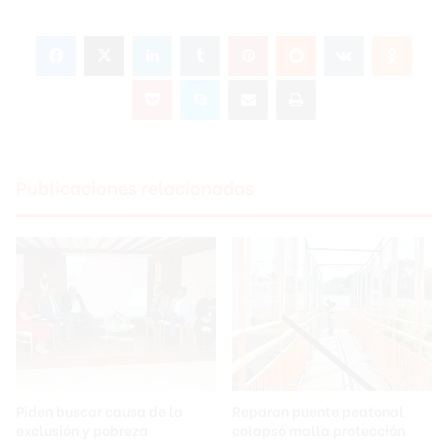
Facebook
X
LinkedIn
Tumblr
Pinterest
Reddit
VKontakte
Odnok
Pocket
Skype
Compartir por correo electrónico
Imprimir
Publicaciones relacionadas
Piden buscar causa de la
Reparan puente peatonal
exclusión y pobreza
colapsó malla protección