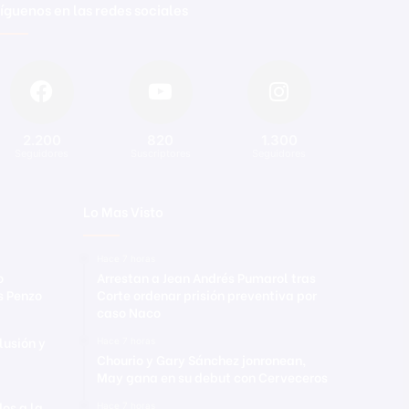
íguenos en las redes sociales
2.200
820
1.300
Seguidores
Suscriptores
Seguidores
Lo Mas Visto
Hace 7 horas
o
Arrestan a Jean Andrés Pumarol tras
s Penzo
Corte ordenar prisión preventiva por
caso Naco
lusión y
Hace 7 horas
Chourio y Gary Sánchez jonronean,
May gana en su debut con Cerveceros
os a la
Hace 7 horas