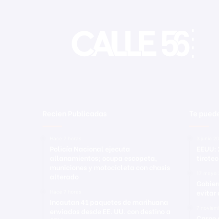
t
u
r
a
b
o
t
a
d
a
Recien Publicadas
Te puede
Hace 7 horas
3 junio 2
Policía Nacional ejecuta
EEUU: 
allanamientos; ocupa escopeta,
tiroteo
municiones y motocicleta con chasis
17 mayo 
alterado
Gobier
evitar
Hace 7 horas
Incautan 41 paquetes de marihuana
7 noviem
enviados desde EE. UU. con destino a
Carne d