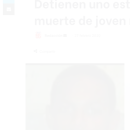
Detienen uno es
Compartir por correo electrónico
muerte de joven 
Redacción
S
27 febrero 2020
e
n
Compartir
d
a
n
e
m
a
i
l