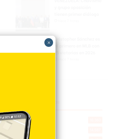
VENEZUELA: Chavismo
y grupo oposición
tienen primer diálogo
Hace 7 horas
Cristopher Sánchez es
×
el primero en MLB con
15 victorias en 2026
Hace 7 horas
Explorar categorias
Destacada
16.360
Nacionales
14.567