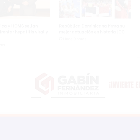
ó
n
c
a
lica y HOMS sellan
República Dominicana firma su
l
frentar hepatitis viral y
mejor actuación en historia JCC
l
Hace 9 horas
e
ras
J
o
s
é
R
e
y
e
s
,
s
e
c
t