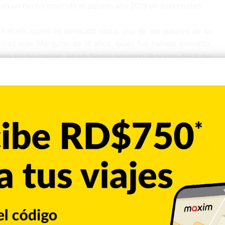
 en un hecho ocurrido el pasado año 2019 en esta ciudad.
 Fafoeli, quien es señalado como uno de los autores de la
nez alias Marquito, de 18 años, quien fue hallado envuelto
ala en su cuerpo, en un hecho ocurrido la noche del 9 de
 Bajada de esta ciudad.
 muerto 16 horas después en la referida comunidad.
 identificaron a Crisostomo y al nombrado Rayki Manuel
el hecho. Este último fue descargado del caso, luego que
 que ver.
ión de la justicia en las próximas horas.
Copiar enlace