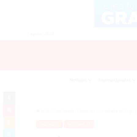
7 agosto 2026
Noticias
Internacionales
Tumblr
Pinterest
Inicio
/
Destacada
/
Detienen uno estaba prófugo p
Odnoklassniki
Destacada
Policiales 56
Skype