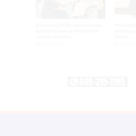
t
i
a
n
Sur Futuro y UCNE unen esfuerzos
Salud Púb
a
para fortalecer la formación en
alianza en
d
cambio climático
cáncer
i
Hace 8 horas
Hace 8 ho
o
a
l
u
z
y
d
e
j
ó
c
r
i
a