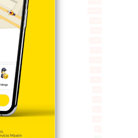
Deportes
11.494
Internacionales
10.846
Tu Ciudad
7.546
Cibao
7.109
Política
5.599
Entretenimiento
5.513
New York
2.649
Opinión
1.877
Videos
1.871
Economía
926
Salud
503
Saludable
367
Mi Espacio
280
Encuestas
97