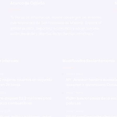
o
Acerca de Calle56
S
r
H
Tu Portal de Información, donde convergen los eventos
n
más relevantes de San Francisco de Macorís. Explora el
a
ámbito político, deportivo, económico y social con una
s
visión imparcial y objetiva de los hechos noticiosos.
.
M
i
r
a
 interesar
Modificadas Recientemente
b
a
l
022
Hace 7 horas
2 mujeres muertas en segundo
NY: Arrestan hombre acusad
 en 24 horas
asesinar a dominicano Carlo
2025
Hace 7 horas
no dispuso 82.2 millones para
Piden buscar causa de la exc
 alza combustibles
pobreza
bre 2022
Hace 7 horas
e res, pollo y plátanos, entre
EEUU sanciona ocho vinculad