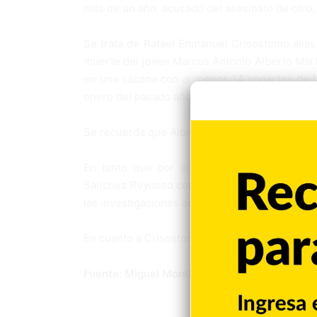
más de un año, acusado del asesinato de otro,
Se trata de Rafael Enmanuel Crisostomo alias
muerte del joven Marcos Antonio Alberto Marti
en una sábana con al menos 14 impactos de b
enero del pasado año 2019, en la comunidad La
Se recuerda que Alberto Martínez fue hallado
En tanto que por el hecho, las autoridades
Sanchez Reynoso como los presuntos autores d
las investigaciones arrojaran que no tuvo nada
En cuanto a Crisostomo, será puesto a disposic
Fuente: Miguel Montilla