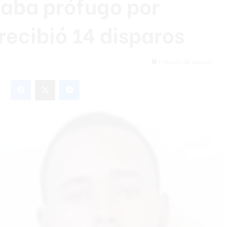
taba prófugo por
recibió 14 disparos
1 minuto de lectura
Facebook
X
Messenger