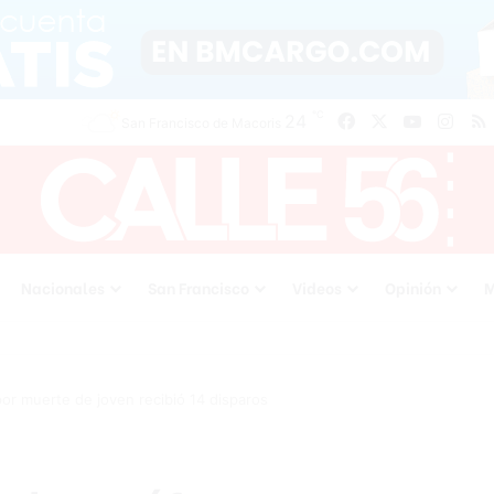
℃
24
Facebook
X
YouTube
Inst
San Francisco de Macoris
Nacionales
San Francisco
Videos
Opinión
M
or muerte de joven recibió 14 disparos