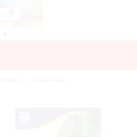
agram
RSS
Acceso
i Espacio
Entretenimiento