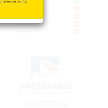
Tecnologia
65
Desde la matica
60
Policiales 56
55
Curiosidades
15
Gente056
4