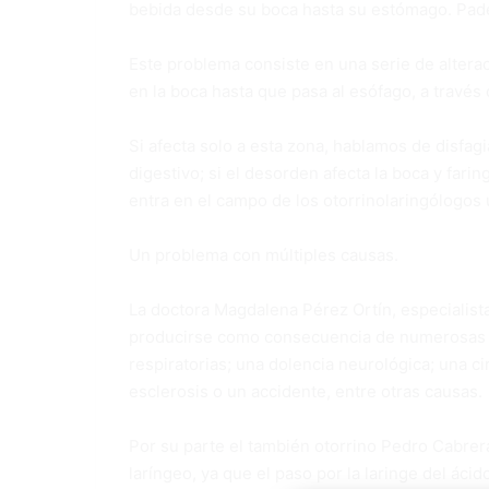
bebida desde su boca hasta su estómago. Pade
Este problema consiste en una serie de alterac
en la boca hasta que pasa al esófago, a través 
Si afecta solo a esta zona, hablamos de disfag
digestivo; si el desorden afecta la boca y fari
entra en el campo de los otorrinolaringólogos 
Un problema con múltiples causas.
La doctora Magdalena Pérez Ortín, especialista
producirse como consecuencia de numerosas e
respiratorias; una dolencia neurológica; una ci
esclerosis o un accidente, entre otras causas.
Por su parte el también otorrino Pedro Cabrera 
laríngeo, ya que el paso por la laringe del ác