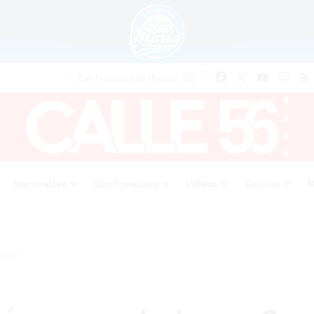
℃
Facebook
X
YouTube
Inst
20
San Francisco de Macoris
Nacionales
San Francisco
Videos
Opinión
M
agar?