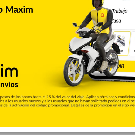
ientes con accidentes cerebrovasculares, indican estos
s múltiple es del 44%; en la esclerosis lateral amiotrófica
lega hasta el 84%.
isfagia en pacientes con tumores malignos de las vías
s localizados en cavidad bucal, faringe o laringe pueden
TopDoctors.
 acudir al médico cuando se presentan de manera continua