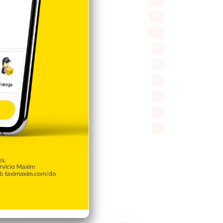
Salud
502
Saludable
367
Mi Espacio
280
Encuestas
97
Tecnologia
65
Desde la matica
60
Policiales 56
55
Curiosidades
15
Gente056
4