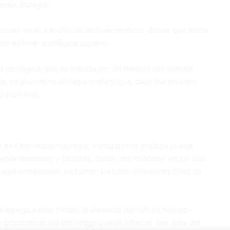
cen disfagia.
iones en el tránsito del bolo alimenticio, desde que entra
del esfínter esofágico superior.
ia esofágica, que es tratada por un médico del aparato
nge, se denomina disfagia orofaríngea, cuyo tratamiento
u otorrinos.
 en Otorrinolaringología, indica que la disfagia puede
nfermedades y factores, como una infección en las vías
rugía complicada; un tumor; un ictus; diferentes tipos de
agrega a este listado la dolencia del reflujo faringo-
ido procedente del estómago puede inflamar ese área del