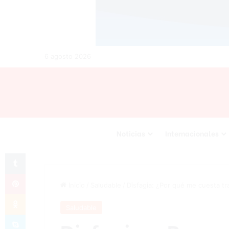
6 agosto 2026
Noticias
Internacionales
Tumblr
Pinterest
Inicio
/
Saludable
/
Disfagia: ¿Por qué me cuesta tr
Odnoklassniki
Saludable
Skype