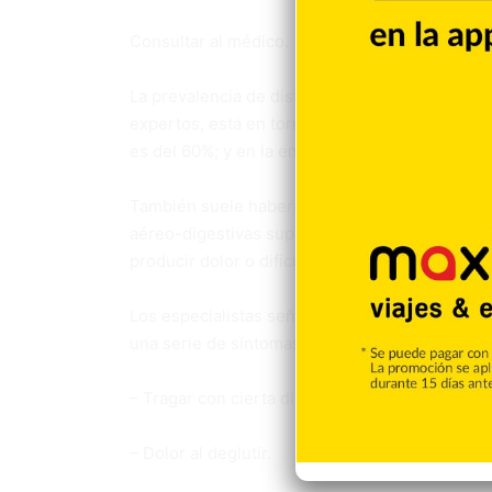
Consultar al médico.
La prevalencia de disfagia orofaríngea en pac
expertos, está en torno al 50%; en la esclerosi
es del 60%; y en la enfermedad de Parkinson l
También suele haber una gran prevalencia de d
aéreo-digestivas superiores, ya que los tumore
producir dolor o dificultad para tragar, según 
Los especialistas señalan que es conveniente
una serie de síntomas, como los siguientes:
– Tragar con cierta dificultad.
– Dolor al deglutir.