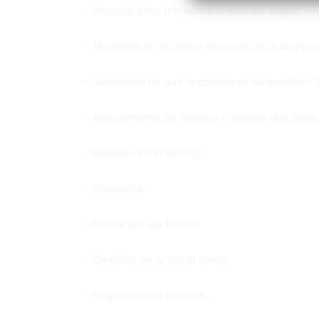
– Arcadas o tos frecuente al intentar tragar.
– Molestias en el pecho después de la degluci
– Sensación de que la comida se ha quedado “p
– Atascamiento de líquidos o sólidos que parec
– Bloqueo en el esófago.
– Ronquera.
– Fiebre por las tardes.
– Cambios en la voz al comer.
– Regurgitación habitual.