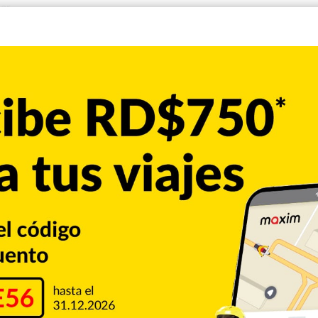
ar.
(
www.topdoctors.es
) indican que “la disfagia orofaríngea
, desde niños recién nacidos hasta ancianos”.
nstagram.com/nuriajorda01
) describe su experiencia de
 en fortaleza” como paciente de disfagia orofaríngea, en su
sa”.
troenterología, una de cada 17 personas en el transcurso
 que un 70-90% de los ancianos, incluso sin enfermedad
 en la deglución.
alistas, que indican que los trastornos de la deglución y
iratorias pueden llegar a provocar neumonías, sobre todo en
están hospitalizadas.