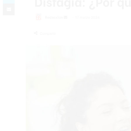
Disfagia: ¿Por q
Compartir por correo electrónico
Send
Redacción
17 marzo 2024
an
email
Compartir