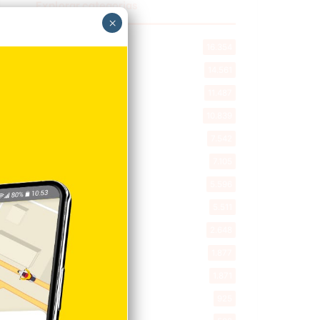
Explorar categorias
×
Destacada
16.354
Nacionales
14.561
Deportes
11.487
Internacionales
10.839
Tu Ciudad
7.542
Cibao
7.105
Política
5.596
Entretenimiento
5.511
New York
2.648
Opinión
1.877
Videos
1.871
Economía
925