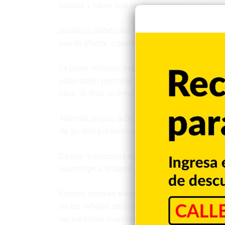
cuerpo y hacer que surjan problemas para trag
Desde la plataforma especializada TopDoctors 
puede afectar a pacientes de todas las edades
La joven ‘tiktoker’ española Núria Jordà (
www.i
superación personal de “convertir la debilidad
libro “Al final, lo único que pasa es que todo pa
Además, según la Organización Mundial de Gas
de su vida presenta alguna forma de disfagia.
Desde “topdoctors.es” indican que se calcula
neurológica, poseen algún grado de disfunción
Existen también evidencias, según estos especi
de los reflejos de protección de las vías resp
las personas mayores de 75 años y más aún si 