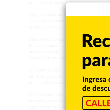
un sencillo productor en la segunda.
Esa fue la única carrera permitida por Tyler G
Yoshinobu Yamamoto para dar a los abridores 
durante una racha de 8-1.
Misiorowski reemplazó a Ashby con dos corredo
Edman y al dominicano Teoscar Hernández. El
lanzamientos y ponchó a nueve, un récord par
velocidad de su recta bajó ligeramente a 98-9
Will Smith conectó un sencillo con un out y F
detrás en la cuenta 1-2. Edman, quien se habí
en un slider bajo hacia el jardín central, y Smi
El dominicano Abner Uribe relevó y ponchó a 
permitió que anotara tras un mal lanzamiento
con un error de su cerrador.