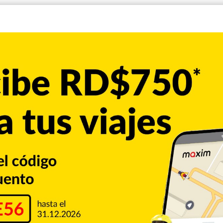
lasnow, quien se ha combinado con Ohtani, Blake Snell y
de Los Dodgers una efectividad de 1.54 en postemporada
res a bordo y un out en el primer inning, y ponchó a
 derecho de 23 años superó las 100 mph con 17
a un novato de los Cerveceros en postemporada, pero la
9 mph en el sexto.
reddie Freeman recibió base por bolas después de quedar
a ponchado dos veces ante Misiorowski, conectó una línea
th anotó para una ventaja de 2-1.
Hernández, y en un intento de sorprender a Freeman
; dándoles a los Cerveceros su segundo juego consecutivo