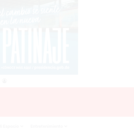
agram
RSS
Acceso
i Espacio
Entretenimiento