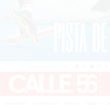
℃
Facebook
X
YouTube
Inst
18
San Francisco de Macoris
Nacionales
San Francisco
Videos
Opinión
M