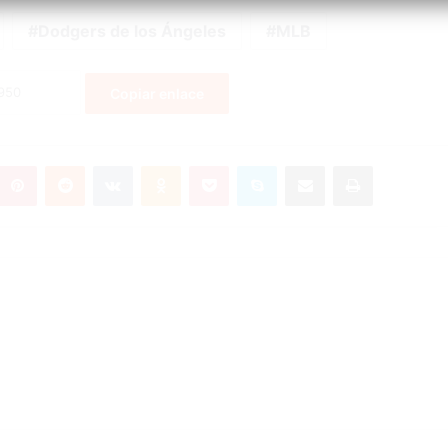
Dodgers de los Ángeles
MLB
Copiar enlace
umblr
Pinterest
Reddit
VKontakte
Odnoklassniki
Pocket
Skype
Compartir por correo electrónico
Imprimir