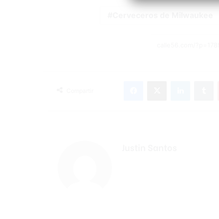
Cerveceros de Milwaukee
Facebook
X
LinkedIn
T
Compartir
Justin Santos