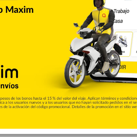
las en 5 2/3 entradas, durante las que recetó ocho
 personas que se pusieron de pie.
ts para su segunda victoria en los playoffs.
 para su tercer salvamento de la postemporada,
istas de Los Dodgers permitieron un hit en 3 1/3 entradas.
te la temporada regular, ha perdido sus últimos 10
18. Los Cerveceros tienen tres carreras y nueve hits en la
os Dodgers son el primer equipo en permitir un máximo de
juegos consecutivos de postemporada.