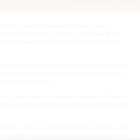
llo que rompió el empate ante el novato Jacob
a sexta entrada de dos carreras, y los Dodgers de Los
eros de Milwaukee para tomar una ventaja de 3-0 en su
tirse en el primer campeón defensor en llegar a la Serie
. Ningún equipo ha ganado títulos consecutivos desde que
uistaron tres seguidos.
es. El único de los 41 equipos que revirtió un déficit de
a los Yankees, una hazaña iniciada por el actual mánager
by para comenzar la parte baja del primer episodio y anotó
a los Dodgers, pero Jake Bauers empató el encuentro con