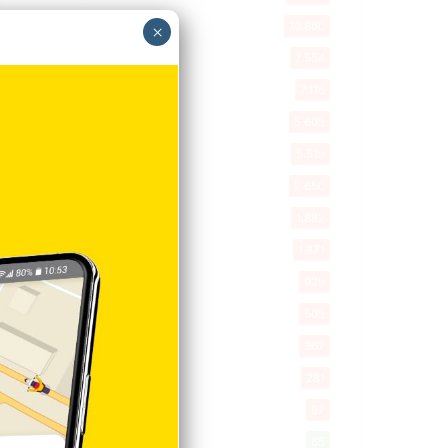
Internacionales
10.860
×
Tu Ciudad
7.554
Cibao
7.116
Política
5.605
Entretenimiento
5.519
New York
2.650
Opinión
1.882
Videos
1.871
Economía
929
Salud
505
Saludable
367
Mi Espacio
281
Encuestas
97
Tecnologia
65