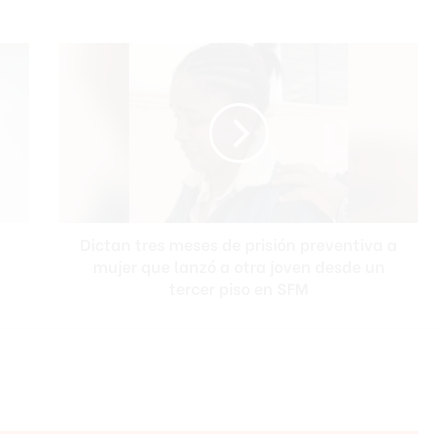
Dictan
tres
meses
de
prisión
preventiva
a
mujer
que
Dictan tres meses de prisión preventiva a
lanzó
a
mujer que lanzó a otra joven desde un
otra
tercer piso en SFM
joven
desde
un
tercer
piso
en
SFM