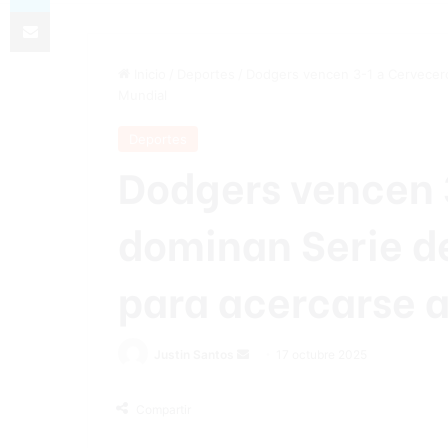
Compartir por correo electrónico
Inicio
/
Deportes
/
Dodgers vencen 3-1 a Cervecero
Mundial
Deportes
Dodgers vencen 
dominan Serie 
para acercarse a
Send
Justin Santos
17 octubre 2025
an
email
Compartir