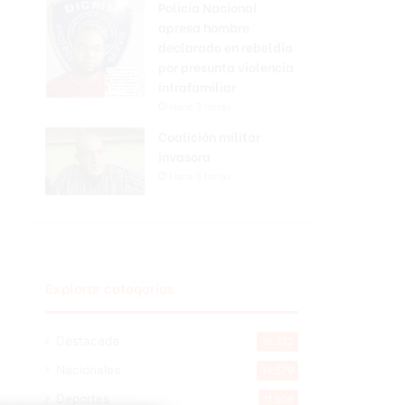
Policía Nacional
apresa hombre
declarado en rebeldía
por presunta violencia
intrafamiliar
Hace 3 horas
Coalición militar
invasora
Hace 3 horas
Explorar categorias
Destacada
16.372
Nacionales
14.579
Deportes
11.506