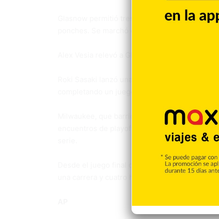
Glasnow permitió tres hits y tres bases por bo
ponches. Se marchó con una ovación de 51,251
Alex Vesia relevó a Glasnow y consiguió dos ou
Roki Sasaki lanzó una novena entrada perfecta
completando un juego de cuatro hits. Los relev
Milwaukee, que barrió a los Dodgers 6-0 duran
encuentros de playoff como visitante desde 20
serie.
Desde el juego final de la serie divisional, l
una carrera y cuatro hits o menos en cuatro 
AP