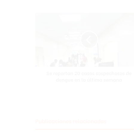
Se
reportan
20
casos
sospechosos
de
dengue
en
la
Se reportan 20 casos sospechosos de
última
semana
dengue en la última semana
Publicaciones relacionadas