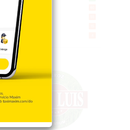
Desde la matica
60
Policiales 56
55
Curiosidades
15
Gente056
4