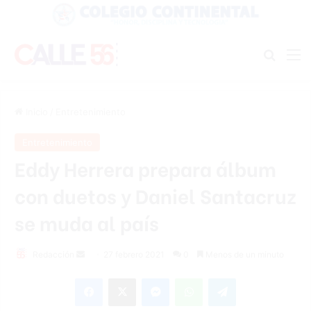
Buscar
M
Inicio
/
Entretenimiento
Entretenimiento
Eddy Herrera prepara álbum
con duetos y Daniel Santacruz
se muda al país
Send
Redacción
27 febrero 2021
0
Menos de un minuto
an
Facebook
X
Messenger
WhatsApp
Telegram
email