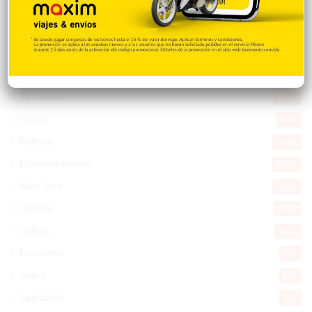
Destacada
16.376
Nacionales
14.581
Deportes
11.507
Internacionales
10.860
Tu Ciudad
7.554
Cibao
7.117
Política
5.606
Entretenimiento
5.520
New York
2.650
Opinión
1.882
Videos
1.871
Economía
929
Salud
505
Saludable
367