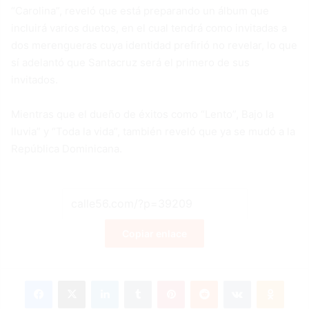
“Carolina”, reveló que está preparando un álbum que
incluirá varios duetos, en el cual tendrá como invitadas a
dos merengueras cuya identidad prefirió no revelar, lo que
sí adelantó que Santacruz será el primero de sus
invitados.
Mientras que el dueño de éxitos como “Lento”, Bajo la
lluvia” y “Toda la vida”, también reveló que ya se mudó a la
República Dominicana.
Copiar enlace
Facebook
X
LinkedIn
Tumblr
Pinterest
Reddit
VKontakte
Odnok