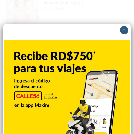
ocho años en el país
Hace 9 minutos
×
PRM elige en unidad al presidente Luis
Abinader, Garrigó y Ascención para dirigir
el partido
Hace 12 horas
Max Santos le pide disculpas a Jenny
Blanco y aclara situación
Hace 14 horas
Explorar categorias