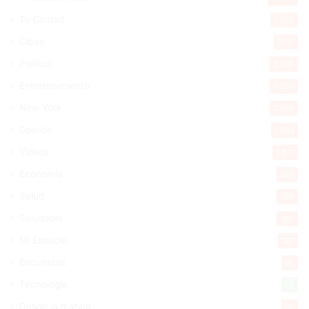
Tu Ciudad
7.555
Cibao
7.117
Política
5.606
Entretenimiento
5.520
New York
2.650
Opinión
1.882
Videos
1.871
Economía
929
Salud
505
Saludable
367
Mi Espacio
281
Encuestas
97
Tecnologia
65
Desde la matica
60