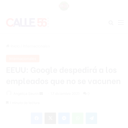
Buscar
M
Inicio
/
Internacionales
Internacionales
EEUU: Google despedirá a los
empleados que no se vacunen
Send
Angelica Seurin
17 diciembre 2021
0
an
1 minuto de lectura
email
Facebook
X
Messenger
WhatsApp
Telegram