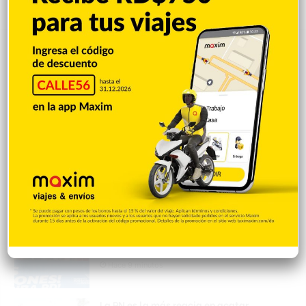
Popular
Reciente
Comentarios
Senador Franklin Romero no espera más y
asume con recursos propios adecuación
local donde será construida las nuevas
instalaciones de la Defensa Civil en SFM
Hace 4 minutos
Israel rechaza plan de 15 puntos para
Gaza impulsado por EEUU
Hace 7 minutos
Bajo lluvia y con medallas en mano, así
fue la caravana de los atletas que
participaron en los JCC
Hace 9 minutos
La PN es la más reacia en acatar